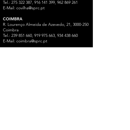
Tel.: 275 322 387, 916 141 399, 962 869 261
E-Mail:
covilha@sprc.pt
COIMBRA
R. Lourenço Almeida de Azevedo, 21,
3000-250
Coimbra
Tel.:
239 851 660
,
919 975 663
,
934 438 66
0
E-Mail:
coimbra@sprc.pt
GUARDA
R. Vasco da Gama, 12 - 2.º,
6300-772
Guarda
Tel.: 271 213 801, 969 771 908, 969 771 907, 961
325 965
Fax:
271 094 077
E-Mail:
guarda@sprc.pt
LEIRIA
R. dos Mártires, 26 - r/c Drtº,
2400-186
Leiria
Tel.:
244 815 702
, 915 350
074 Fax:
244 812 126
E-Mail:
leiria@sprc.pt
VISEU
Av Alberto Sampaio, 84, Apartado 2214,
3501-
909
Viseu