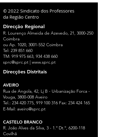
© 2022 Sindicato dos Professores
da Região Centro
Direcção Regional
R. Lourenço Almeida de Azevedo, 21,
3000-250
Coimbra
ou Ap. 1020,
3001-552
Coimbra
Tel:
239 851 660
TM:
919 975 663
,
934 438 660
sprc@sprc.pt
|
www.sprc.pt
Direcções Distritais
AVEIRO
Rua de Angola, 42, Lj B - Urbanização Forca -
Vouga,
3800-008
Aveiro
Tel.:
234 420 775
,
919 100 316
Fax:
234 424 165
E-Mail:
aveiro@sprc.pt
CASTELO BRANCO
R. João Alves da Silva, 3 - 1.º Dt.º, 6200-118
Covilhã