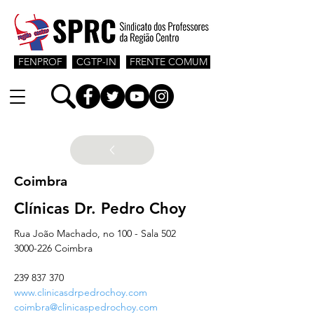
FENPROF
CGTP-IN
FRENTE COMUM
Coimbra
Clínicas Dr. Pedro Choy
Rua João Machado, no 100 - Sala 502
3000-226 Coimbra
239 837 370
www.clinicasdrpedrochoy.com
coimbra@clinicaspedrochoy.com