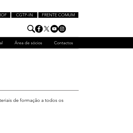
ROF
CGTP-IN
FRENTE COMUM
al
Área de sócios
Contactos
eriais de formação a todos os 