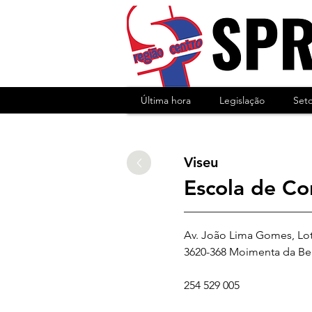
Última hora
Legislação
Set
Viseu
Escola de C
Av. João Lima Gomes, Lot
3620-368 Moimenta da Be
254 529 005