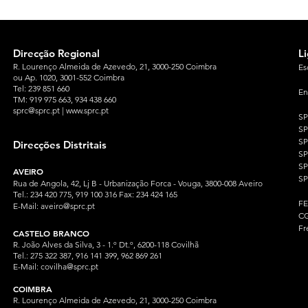
Direcção Regional
L
R. Lourenço Almeida de Azevedo, 21, 3000-250 Coimbra
Es
ou Ap. 1020, 3001-552 Coimbra
Tel: 239 851 660
En
TM: 919 975 663
, 934 438 660
sprc@sprc.pt
|
www.sprc.pt
S
S
SP
Direcções Distritais
S
S
AVEIRO
SP
Rua de Angola, 42, Lj B - Urbanização Forca - Vouga, 3800-008 Aveiro
Tel.: 234 420 775, 919 100 316 Fax: 234 424 165
F
E-Mail:
aveiro@sprc.pt
CG
Fr
CASTELO BRANCO
R. João Alves da Silva, 3 - 1.º Dt.º, 6200-118 Covilhã
Tel.: 275 322 387, 916 141 399, 962 869 261
E-Mail:
covilha@sprc.pt
COIMBRA
R. Lourenço Almeida de Azevedo, 21, 3000-250 Coimbra