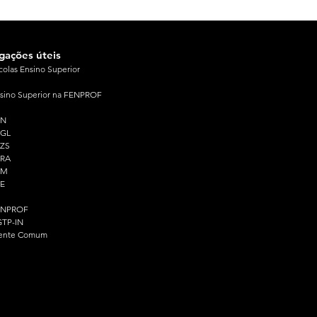
igações úteis
colas Ensino Superior
sino Superior na FENPROF
PN
PGL
ZS
PRA
PM
E
ENPROF
TP-IN
ente Comum