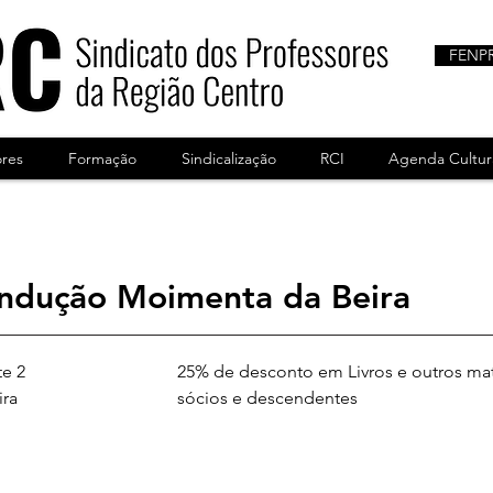
FENP
ores
Formação
Sindicalização
RCI
Agenda Cultur
ondução Moimenta da Beira
e 2
25% de desconto em Livros e outros mat
ira
sócios e descendentes