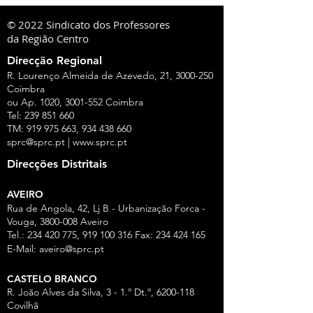
© 2022 Sindicato dos Professores
da Região Centro
Direcção Regional
R. Lourenço Almeida de Azevedo, 21,
3000-250
Coimbra
ou Ap. 1020,
3001-552
Coimbra
Tel:
239 851 660
TM:
919 975 663
,
934 438 660
sprc@sprc.pt
|
www.sprc.pt
Direcções Distritais
AVEIRO
Rua de Angola, 42, Lj B - Urbanização Forca -
Vouga,
3800-008
Aveiro
Tel.:
234 420 775
,
919 100 316
Fax:
234 424 165
E-Mail:
aveiro@sprc.pt
CASTELO BRANCO
R. João Alves da Silva, 3 - 1.º Dt.º, 6200-118
Covilhã