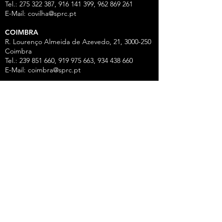
Tel.: 275 322 387, 916 141 399, 962 869 261
E-Mail:
covilha@sprc.pt
COIMBRA
R. Lourenço Almeida de Azevedo, 21,
3000-250
Coimbra
Tel.:
239 851 660
,
919 975 663
,
934 438 66
0
E-Mail:
coimbra@sprc.pt
GUARDA
R. Vasco da Gama, 12 - 2.º,
6300-772
Guarda
Tel.: 271 213 801, 969 771 908, 969 771 907, 961
325 965
Fax:
271 094 077
E-Mail:
guarda@sprc.pt
LEIRIA
R. dos Mártires, 26 - r/c Drtº,
2400-186
Leiria
Tel.:
244 815 702
, 915 350
074 Fax:
244 812 126
E-Mail:
leiria@sprc.pt
VISEU
Av Alberto Sampaio, 84, Apartado 2214,
3501-
909
Viseu