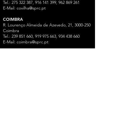
Tel.: 275 322 387, 916 141 399, 962 869 261
E-Mail:
covilha@sprc.pt
COIMBRA
R. Lourenço Almeida de Azevedo, 21,
3000-250
Coimbra
Tel.:
239 851 660
,
919 975 663
,
934 438 66
0
E-Mail:
coimbra@sprc.pt
GUARDA
R. Vasco da Gama, 12 - 2.º,
6300-772
Guarda
Tel.: 271 213 801, 969 771 908, 969 771 907, 961
325 965
Fax:
271 094 077
E-Mail:
guarda@sprc.pt
LEIRIA
R. dos Mártires, 26 - r/c Drtº,
2400-186
Leiria
Tel.:
244 815 702
, 915 350
074 Fax:
244 812 126
E-Mail:
leiria@sprc.pt
VISEU
Av Alberto Sampaio, 84, Apartado 2214,
3501-
909
Viseu