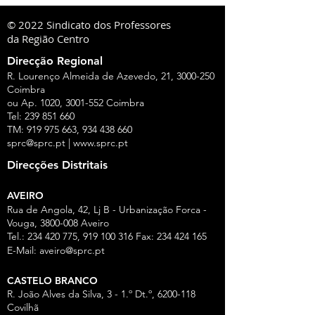
© 2022 Sindicato dos Professores
da Região Centro
Direcção Regional
R. Lourenço Almeida de Azevedo, 21,
3000-250
Coimbra
ou Ap. 1020,
3001-552
Coimbra
Tel:
239 851 660
TM:
919 975 663
,
934 438 660
sprc@sprc.pt
|
www.sprc.pt
Direcções Distritais
AVEIRO
Rua de Angola, 42, Lj B - Urbanização Forca -
Vouga,
3800-008
Aveiro
Tel.:
234 420 775
,
919 100 316
Fax:
234 424 165
E-Mail:
aveiro@sprc.pt
CASTELO BRANCO
R. João Alves da Silva, 3 - 1.º Dt.º, 6200-118
Covilhã