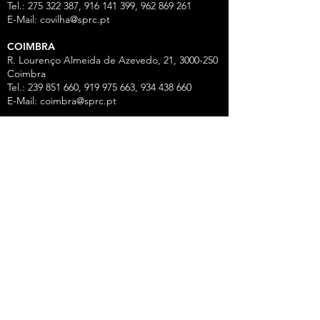
Tel.: 275 322 387, 916 141 399, 962 869 261
E-Mail:
covilha@sprc.pt
COIMBRA
R. Lourenço Almeida de Azevedo, 21,
3000-250
Coimbra
Tel.:
239 851 660
,
919 975 663
,
934 438 66
0
E-Mail:
coimbra@sprc.pt
GUARDA
R. Vasco da Gama, 12 - 2.º,
6300-772
Guarda
Tel.: 271 213 801, 969 771 908, 969 771 907, 961
325 965
Fax:
271 094 077
E-Mail:
guarda@sprc.pt
LEIRIA
R. dos Mártires, 26 - r/c Drtº,
2400-186
Leiria
Tel.:
244 815 702
, 915 350
074 Fax:
244 812 126
E-Mail:
leiria@sprc.pt
VISEU
Av Alberto Sampaio, 84, Apartado 2214,
3501-
909
Viseu