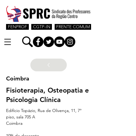
FENPROF
CGTP-IN
FRENTE COMUM
Coimbra
Fisioterapia, Osteopatia e
Psicologia Clínica
Edifício Topázio, Rua de Olivença, 11, 7º 
piso, sala 705 A
Coimbra
10% de desconto