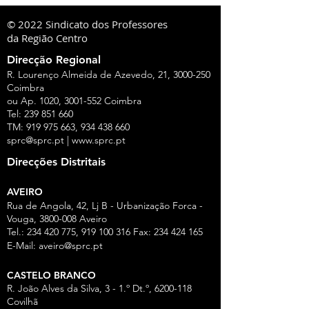
© 2022 Sindicato dos Professores
da Região Centro
Direcção Regional
R. Lourenço Almeida de Azevedo, 21,
3000-250
Coimbra
ou Ap. 1020,
3001-552
Coimbra
Tel:
239 851 660
TM:
919 975 663
,
934 438 660
sprc@sprc.pt
|
www.sprc.pt
Direcções Distritais
AVEIRO
Rua de Angola, 42, Lj B - Urbanização Forca -
Vouga,
3800-008
Aveiro
Tel.:
234 420 775
,
919 100 316
Fax:
234 424 165
E-Mail:
aveiro@sprc.pt
CASTELO BRANCO
R. João Alves da Silva, 3 - 1.º Dt.º, 6200-118
Covilhã