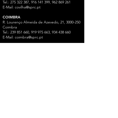
Tel.: 275 322 387, 916 141 399, 962 869 261
E-Mail:
covilha@sprc.pt
COIMBRA
R. Lourenço Almeida de Azevedo, 21,
3000-250
Coimbra
Tel.:
239 851 660
,
919 975 663
,
934 438 66
0
E-Mail:
coimbra@sprc.pt
GUARDA
R. Vasco da Gama, 12 - 2.º,
6300-772
Guarda
Tel.: 271 213 801, 969 771 908, 969 771 907, 961
325 965
Fax:
271 094 077
E-Mail:
guarda@sprc.pt
LEIRIA
R. dos Mártires, 26 - r/c Drtº,
2400-186
Leiria
Tel.:
244 815 702
, 915 350
074 Fax:
244 812 126
E-Mail:
leiria@sprc.pt
VISEU
Av Alberto Sampaio, 84, Apartado 2214,
3501-
909
Viseu