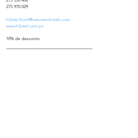
275 330 406
275 970 029
h2otel.front@naturaimhotels.com
www.h2otel.com.pt
10% de desconto