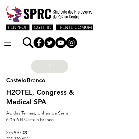
FENPROF
CGTP-IN
FRENTE COMUM
CasteloBranco
H2OTEL, Congress &
Medical SPA
Av. das Termas, Unhais da Serra
6215-604 Castelo Branco
275 970 020