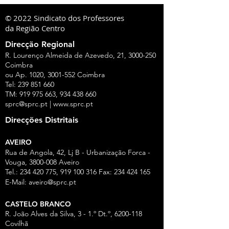
© 2022 Sindicato dos Professores
da Região Centro
Direcção Regional
R. Lourenço Almeida de Azevedo, 21,
3000-250
Coimbra
ou Ap. 1020,
3001-552
Coimbra
Tel:
239 851 660
TM:
919 975 663
,
934 438 660
sprc@sprc.pt
|
www.sprc.pt
Direcções Distritais
AVEIRO
Rua de Angola, 42, Lj B - Urbanização Forca -
Vouga,
3800-008
Aveiro
Tel.:
234 420 775
,
919 100 316
Fax:
234 424 165
E-Mail:
aveiro@sprc.pt
CASTELO BRANCO
R. João Alves da Silva, 3 - 1.º Dt.º, 6200-118
Covilhã