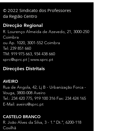
© 2022 Sindicato dos Professores
da Região Centro
Direcção Regional
R. Lourenço Almeida de Azevedo, 21,
3000-250
Coimbra
ou Ap. 1020,
3001-552
Coimbra
Tel:
239 851 660
TM:
919 975 663
,
934 438 660
sprc@sprc.pt
|
www.sprc.pt
Direcções Distritais
AVEIRO
Rua de Angola, 42, Lj B - Urbanização Forca -
Vouga,
3800-008
Aveiro
Tel.:
234 420 775
,
919 100 316
Fax:
234 424 165
E-Mail:
aveiro@sprc.pt
CASTELO BRANCO
R. João Alves da Silva, 3 - 1.º Dt.º, 6200-118
Covilhã