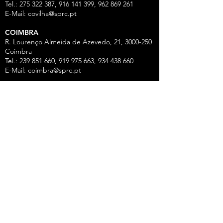
Tel.: 275 322 387, 916 141 399, 962 869 261
E-Mail:
covilha@sprc.pt
COIMBRA
R. Lourenço Almeida de Azevedo, 21,
3000-250
Coimbra
Tel.:
239 851 660
,
919 975 663
,
934 438 66
0
E-Mail:
coimbra@sprc.pt
GUARDA
R. Vasco da Gama, 12 - 2.º,
6300-772
Guarda
Tel.: 271 213 801, 969 771 908, 969 771 907, 961
325 965
Fax:
271 094 077
E-Mail:
guarda@sprc.pt
LEIRIA
R. dos Mártires, 26 - r/c Drtº,
2400-186
Leiria
Tel.:
244 815 702
, 915 350
074 Fax:
244 812 126
E-Mail:
leiria@sprc.pt
VISEU
Av Alberto Sampaio, 84, Apartado 2214,
3501-
909
Viseu