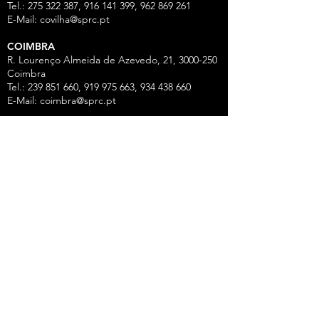
Tel.: 275 322 387, 916 141 399, 962 869 261
E-Mail:
covilha@sprc.pt
COIMBRA
R. Lourenço Almeida de Azevedo, 21,
3000-250
Coimbra
Tel.:
239 851 660
,
919 975 663
,
934 438 66
0
E-Mail:
coimbra@sprc.pt
GUARDA
R. Vasco da Gama, 12 - 2.º,
6300-772
Guarda
Tel.: 271 213 801, 969 771 908, 969 771 907, 961
325 965
Fax:
271 094 077
E-Mail:
guarda@sprc.pt
LEIRIA
R. dos Mártires, 26 - r/c Drtº,
2400-186
Leiria
Tel.:
244 815 702
, 915 350
074 Fax:
244 812 126
E-Mail:
leiria@sprc.pt
VISEU
Av Alberto Sampaio, 84, Apartado 2214,
3501-
909
Viseu