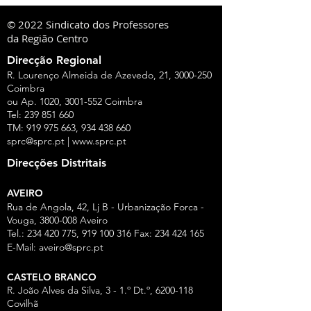
© 2022 Sindicato dos Professores
da Região Centro
Direcção Regional
R. Lourenço Almeida de Azevedo, 21,
3000-250
Coimbra
ou Ap. 1020,
3001-552
Coimbra
Tel:
239 851 660
TM:
919 975 663
,
934 438 660
sprc@sprc.pt
|
www.sprc.pt
Direcções Distritais
AVEIRO
Rua de Angola, 42, Lj B - Urbanização Forca -
Vouga,
3800-008
Aveiro
Tel.:
234 420 775
,
919 100 316
Fax:
234 424 165
E-Mail:
aveiro@sprc.pt
CASTELO BRANCO
R. João Alves da Silva, 3 - 1.º Dt.º, 6200-118
Covilhã