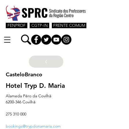
FENPROF
CGTP-IN
FRENTE COMUM
CasteloBranco
Hotel Tryp D. Maria
Alameda Pêro da Covilhã
6200-346 Covilhã
275 310 000
bookings@trypdonamaria.com