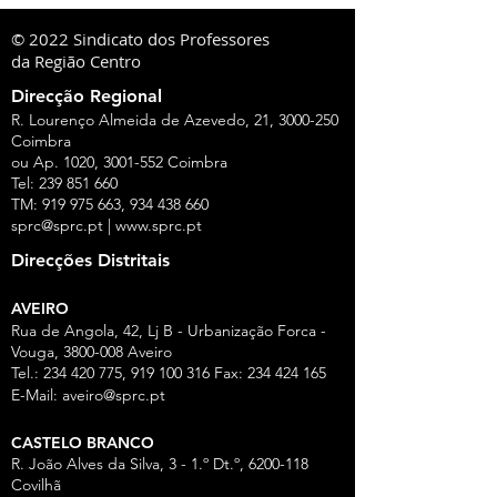
© 2022 Sindicato dos Professores
da Região Centro
Direcção Regional
R. Lourenço Almeida de Azevedo, 21,
3000-250
Coimbra
ou Ap. 1020,
3001-552
Coimbra
Tel:
239 851 660
TM:
919 975 663
,
934 438 660
sprc@sprc.pt
|
www.sprc.pt
Direcções Distritais
AVEIRO
Rua de Angola, 42, Lj B - Urbanização Forca -
Vouga,
3800-008
Aveiro
Tel.:
234 420 775
,
919 100 316
Fax:
234 424 165
E-Mail:
aveiro@sprc.pt
CASTELO BRANCO
R. João Alves da Silva, 3 - 1.º Dt.º, 6200-118
Covilhã