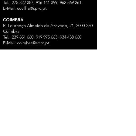
Tel.: 275 322 387, 916 141 399, 962 869 261
E-Mail:
covilha@sprc.pt
COIMBRA
R. Lourenço Almeida de Azevedo, 21,
3000-250
Coimbra
Tel.:
239 851 660
,
919 975 663
,
934 438 66
0
E-Mail:
coimbra@sprc.pt
GUARDA
R. Vasco da Gama, 12 - 2.º,
6300-772
Guarda
Tel.: 271 213 801, 969 771 908, 969 771 907, 961
325 965
Fax:
271 094 077
E-Mail:
guarda@sprc.pt
LEIRIA
R. dos Mártires, 26 - r/c Drtº,
2400-186
Leiria
Tel.:
244 815 702
, 915 350
074 Fax:
244 812 126
E-Mail:
leiria@sprc.pt
VISEU
Av Alberto Sampaio, 84, Apartado 2214,
3501-
909
Viseu