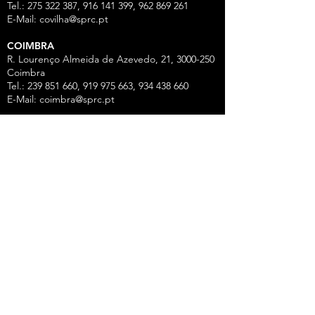
Tel.: 275 322 387, 916 141 399, 962 869 261
E-Mail:
covilha@sprc.pt
COIMBRA
R. Lourenço Almeida de Azevedo, 21,
3000-250
Coimbra
Tel.:
239 851 660
,
919 975 663
,
934 438 66
0
E-Mail:
coimbra@sprc.pt
GUARDA
R. Vasco da Gama, 12 - 2.º,
6300-772
Guarda
Tel.: 271 213 801, 969 771 908, 969 771 907, 961
325 965
Fax:
271 094 077
E-Mail:
guarda@sprc.pt
LEIRIA
R. dos Mártires, 26 - r/c Drtº,
2400-186
Leiria
Tel.:
244 815 702
, 915 350
074 Fax:
244 812 126
E-Mail:
leiria@sprc.pt
VISEU
Av Alberto Sampaio, 84, Apartado 2214,
3501-
909
Viseu