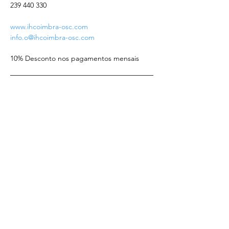
239 440 330
www.ihcoimbra-osc.com
info.o@ihcoimbra-osc.com
10% Desconto nos pagamentos mensais