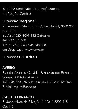
© 2022 Sindicato dos Professores
da Região Centro
Direcção Regional
R. Lourenço Almeida de Azevedo, 21,
3000-250
Coimbra
ou Ap. 1020,
3001-552
Coimbra
Tel:
239 851 660
TM:
919 975 663
,
934 438 660
sprc@sprc.pt
|
www.sprc.pt
Direcções Distritais
AVEIRO
Rua de Angola, 42, Lj B - Urbanização Forca -
Vouga,
3800-008
Aveiro
Tel.:
234 420 775
,
919 100 316
Fax:
234 424 165
E-Mail:
aveiro@sprc.pt
CASTELO BRANCO
R. João Alves da Silva, 3 - 1.º Dt.º, 6200-118
Covilhã