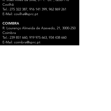
Covilhã
Tel.: 275 322 387, 916 141 399, 962 869 261
E-Mail:
covilha@sprc.pt
COIMBRA
R. Lourenço Almeida de Azevedo, 21,
3000-250
Coimbra
Tel.:
239 851 660
,
919 975 663
,
934 438 66
0
E-Mail:
coimbra@sprc.pt
GUARDA
R. Vasco da Gama, 12 - 2.º,
6300-772
Guarda
Tel.: 271 213 801, 969 771 908, 969 771 907, 961
325 965
Fax:
271 094 077
E-Mail:
guarda@sprc.pt
LEIRIA
R. dos Mártires, 26 - r/c Drtº,
2400-186
Leiria
Tel.:
244 815 702
, 915 350
074 Fax:
244 812 126
E-Mail:
leiria@sprc.pt
VISEU