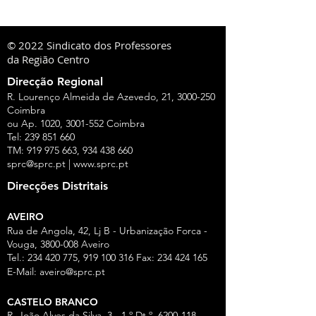
© 2022 Sindicato dos Professores
da Região Centro
Direcção Regional
R. Lourenço Almeida de Azevedo, 21,
3000-250
Coimbra
ou Ap. 1020,
3001-552
Coimbra
Tel:
239 851 660
TM:
919 975 663
,
934 438 660
sprc@sprc.pt
|
www.sprc.pt
Direcções Distritais
AVEIRO
Rua de Angola, 42, Lj B - Urbanização Forca -
Vouga,
3800-008
Aveiro
Tel.:
234 420 775
,
919 100 316
Fax:
234 424 165
E-Mail:
aveiro@sprc.pt
CASTELO BRANCO
R. João Alves da Silva, 3 - 1.º Dt.º, 6200-118