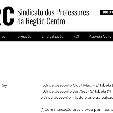
FENP
ores
Formação
Sindicalização
RCI
Agenda Cultur
 Rey
15% de desconto Out / Maio - s/ tabela (
10% de desconto Jun/Set - S/ tabela (*)
5 % de desconto - Todo o ano ao balcão 
(*)Com marcação previa e/ou por intern