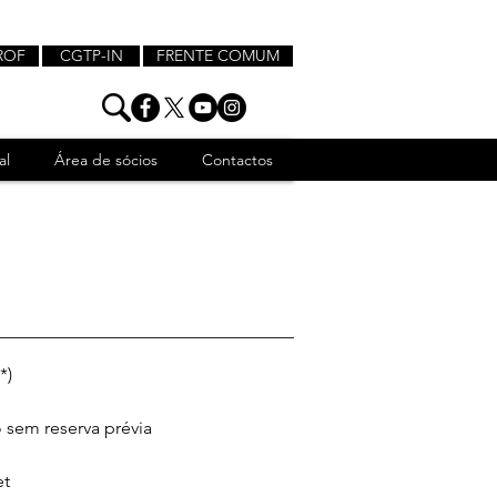
ROF
CGTP-IN
FRENTE COMUM
al
Área de sócios
Contactos
*)
sem reserva prévia  
et