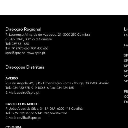
Direcção Regional
L
R. Lourenço Almeida de Azevedo, 21, 3000-250 Coimbra
Es
ou Ap. 1020, 3001-552 Coimbra
Tel: 239 851 660
En
TM: 919 975 663
, 934 438 660
sprc@sprc.pt
|
www.sprc.pt
S
S
SP
Direcções Distritais
S
S
AVEIRO
SP
Rua de Angola, 42, Lj B - Urbanização Forca - Vouga, 3800-008 Aveiro
Tel.: 234 420 775, 919 100 316 Fax: 234 424 165
F
E-Mail:
aveiro@sprc.pt
CG
Fr
CASTELO BRANCO
R. João Alves da Silva, 3 - 1.º Dt.º, 6200-118 Covilhã
Tel.: 275 322 387, 916 141 399, 962 869 261
E-Mail:
covilha@sprc.pt
COIMBRA