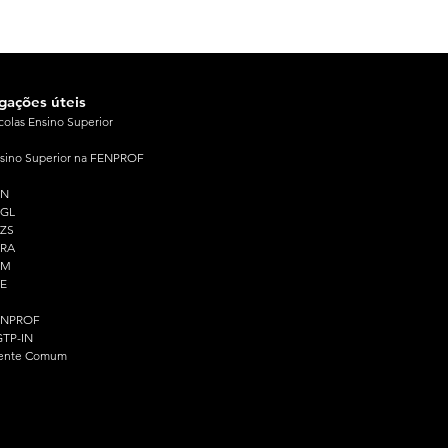
igações úteis
colas Ensino Superior
sino Superior na FENPROF
PN
PGL
ZS
PRA
PM
E
ENPROF
TP-IN
ente Comum