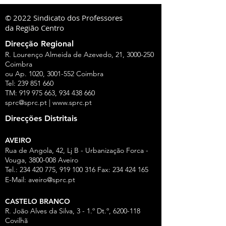
© 2022 Sindicato dos Professores
da Região Centro
Direcção Regional
R. Lourenço Almeida de Azevedo, 21,
3000-250
Coimbra
ou Ap. 1020,
3001-552
Coimbra
Tel:
239 851 660
TM:
919 975 663
,
934 438 660
sprc@sprc.pt
|
www.sprc.pt
Direcções Distritais
AVEIRO
Rua de Angola, 42, Lj B - Urbanização Forca -
Vouga,
3800-008
Aveiro
Tel.:
234 420 775
,
919 100 316
Fax:
234 424 165
E-Mail:
aveiro@sprc.pt
CASTELO BRANCO
R. João Alves da Silva, 3 - 1.º Dt.º, 6200-118
Covilhã