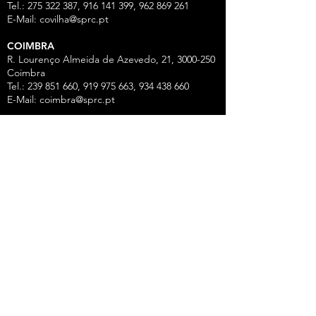
Tel.: 275 322 387, 916 141 399, 962 869 261
E-Mail:
covilha@sprc.pt
COIMBRA
R. Lourenço Almeida de Azevedo, 21,
3000-250
Coimbra
Tel.:
239 851 660
,
919 975 663
,
934 438 66
0
E-Mail:
coimbra@sprc.pt
GUARDA
R. Vasco da Gama, 12 - 2.º,
6300-772
Guarda
Tel.: 271 213 801, 969 771 908, 969 771 907, 961
325 965
Fax:
271 094 077
E-Mail:
guarda@sprc.pt
LEIRIA
R. dos Mártires, 26 - r/c Drtº,
2400-186
Leiria
Tel.:
244 815 702
, 915 350
074 Fax:
244 812 126
E-Mail:
leiria@sprc.pt
VISEU
Av Alberto Sampaio, 84, Apartado 2214,
3501-
909
Viseu