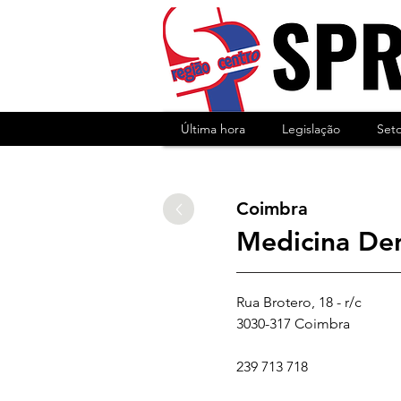
Última hora
Legislação
Set
Coimbra
Medicina Den
Rua Brotero, 18 - r/c
3030-317 Coimbra
239 713 718