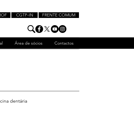
ROF
CGTP-IN
FRENTE COMUM
al
Área de sócios
Contactos
cina dentária