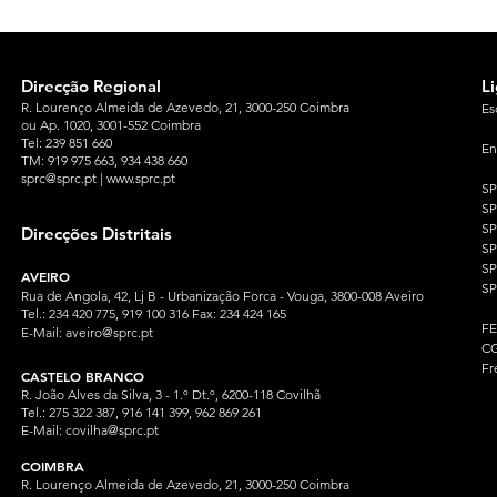
Direcção Regional
L
R. Lourenço Almeida de Azevedo, 21, 3000-250 Coimbra
Es
ou Ap. 1020, 3001-552 Coimbra
Tel: 239 851 660
En
TM: 919 975 663
, 934 438 660
sprc@sprc.pt
|
www.sprc.pt
S
S
SP
Direcções Distritais
S
S
AVEIRO
SP
Rua de Angola, 42, Lj B - Urbanização Forca - Vouga, 3800-008 Aveiro
Tel.: 234 420 775, 919 100 316 Fax: 234 424 165
F
E-Mail:
aveiro@sprc.pt
CG
Fr
CASTELO BRANCO
R. João Alves da Silva, 3 - 1.º Dt.º, 6200-118 Covilhã
Tel.: 275 322 387, 916 141 399, 962 869 261
E-Mail:
covilha@sprc.pt
COIMBRA
R. Lourenço Almeida de Azevedo, 21, 3000-250 Coimbra