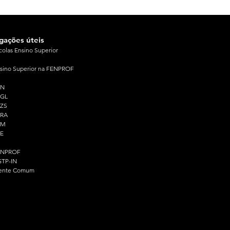
igações úteis
colas Ensino Superior
sino Superior na FENPROF
PN
PGL
ZS
PRA
PM
E
ENPROF
TP-IN
ente Comum