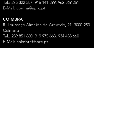
Tel.: 275 322 387, 916 141 399, 962 869 261
E-Mail:
covilha@sprc.pt
COIMBRA
R. Lourenço Almeida de Azevedo, 21,
3000-250
Coimbra
Tel.:
239 851 660
,
919 975 663
,
934 438 66
0
E-Mail:
coimbra@sprc.pt
GUARDA
R. Vasco da Gama, 12 - 2.º,
6300-772
Guarda
Tel.: 271 213 801, 969 771 908, 969 771 907, 961
325 965
Fax:
271 094 077
E-Mail:
guarda@sprc.pt
LEIRIA
R. dos Mártires, 26 - r/c Drtº,
2400-186
Leiria
Tel.:
244 815 702
, 915 350
074 Fax:
244 812 126
E-Mail:
leiria@sprc.pt
VISEU
Av Alberto Sampaio, 84, Apartado 2214,
3501-
909
Viseu