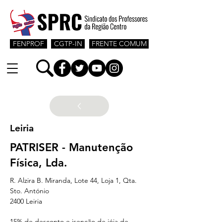
FENPROF
CGTP-IN
FRENTE COMUM
Leiria
PATRISER - Manutenção
Física, Lda.
R. Alzira B. Miranda, Lote 44, Loja 1, Qta. 
Sto. António
2400 Leiria
15% de desconto e isenção de jóia de 