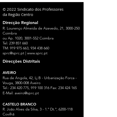
© 2022 Sindicato dos Professores
da Região Centro
Direcção Regional
R. Lourenço Almeida de Azevedo, 21,
3000-250
Coimbra
ou Ap. 1020,
3001-552
Coimbra
Tel:
239 851 660
TM:
919 975 663
,
934 438 660
sprc@sprc.pt
|
www.sprc.pt
Direcções Distritais
AVEIRO
Rua de Angola, 42, Lj B - Urbanização Forca -
Vouga,
3800-008
Aveiro
Tel.:
234 420 775
,
919 100 316
Fax:
234 424 165
E-Mail:
aveiro@sprc.pt
CASTELO BRANCO
R. João Alves da Silva, 3 - 1.º Dt.º, 6200-118
Covilhã