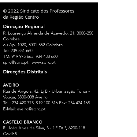
© 2022 Sindicato dos Professores
da Região Centro
Direcção Regional
R. Lourenço Almeida de Azevedo, 21,
3000-250
Coimbra
ou Ap. 1020,
3001-552
Coimbra
Tel:
239 851 660
TM:
919 975 663
,
934 438 660
sprc@sprc.pt
|
www.sprc.pt
Direcções Distritais
AVEIRO
Rua de Angola, 42, Lj B - Urbanização Forca -
Vouga,
3800-008
Aveiro
Tel.:
234 420 775
,
919 100 316
Fax:
234 424 165
E-Mail:
aveiro@sprc.pt
CASTELO BRANCO
R. João Alves da Silva, 3 - 1.º Dt.º, 6200-118
Covilhã