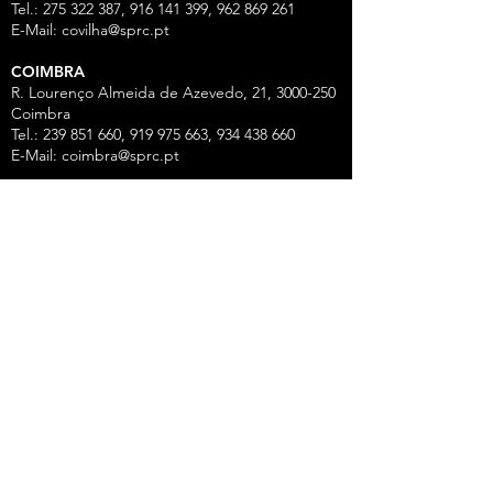
Tel.: 275 322 387, 916 141 399, 962 869 261
E-Mail:
covilha@sprc.pt
COIMBRA
R. Lourenço Almeida de Azevedo, 21,
3000-250
Coimbra
Tel.:
239 851 660
,
919 975 663
,
934 438 66
0
E-Mail:
coimbra@sprc.pt
GUARDA
R. Vasco da Gama, 12 - 2.º,
6300-772
Guarda
Tel.: 271 213 801, 969 771 908, 969 771 907, 961
325 965
Fax:
271 094 077
E-Mail:
guarda@sprc.pt
LEIRIA
R. dos Mártires, 26 - r/c Drtº,
2400-186
Leiria
Tel.:
244 815 702
, 915 350
074 Fax:
244 812 126
E-Mail:
leiria@sprc.pt
VISEU
Av Alberto Sampaio, 84, Apartado 2214,
3501-
909
Viseu