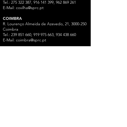
Tel.: 275 322 387, 916 141 399, 962 869 261
E-Mail:
covilha@sprc.pt
COIMBRA
R. Lourenço Almeida de Azevedo, 21,
3000-250
Coimbra
Tel.:
239 851 660
,
919 975 663
,
934 438 66
0
E-Mail:
coimbra@sprc.pt
GUARDA
R. Vasco da Gama, 12 - 2.º,
6300-772
Guarda
Tel.: 271 213 801, 969 771 908, 969 771 907, 961
325 965
Fax:
271 094 077
E-Mail:
guarda@sprc.pt
LEIRIA
R. dos Mártires, 26 - r/c Drtº,
2400-186
Leiria
Tel.:
244 815 702
, 915 350
074 Fax:
244 812 126
E-Mail:
leiria@sprc.pt
VISEU
Av Alberto Sampaio, 84, Apartado 2214,
3501-
909
Viseu