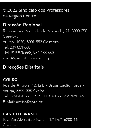
© 2022 Sindicato dos Professores
da Região Centro
Direcção Regional
R. Lourenço Almeida de Azevedo, 21,
3000-250
Coimbra
ou Ap. 1020,
3001-552
Coimbra
Tel:
239 851 660
TM:
919 975 663
,
934 438 660
sprc@sprc.pt
|
www.sprc.pt
Direcções Distritais
AVEIRO
Rua de Angola, 42, Lj B - Urbanização Forca -
Vouga,
3800-008
Aveiro
Tel.:
234 420 775
,
919 100 316
Fax:
234 424 165
E-Mail:
aveiro@sprc.pt
CASTELO BRANCO
R. João Alves da Silva, 3 - 1.º Dt.º, 6200-118
Covilhã