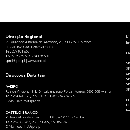
Direcção Regional
L
R. Lourenço Almeida de Azevedo, 21, 3000-250 Coimbra
Es
ou Ap. 1020, 3001-552 Coimbra
Tel: 239 851 660
En
TM: 919 975 663
, 934 438 660
sprc@sprc.pt
|
www.sprc.pt
S
S
SP
Direcções Distritais
S
S
AVEIRO
SP
Rua de Angola, 42, Lj B - Urbanização Forca - Vouga, 3800-008 Aveiro
Tel.: 234 420 775, 919 100 316 Fax: 234 424 165
F
E-Mail:
aveiro@sprc.pt
CG
Fr
CASTELO BRANCO
R. João Alves da Silva, 3 - 1.º Dt.º, 6200-118 Covilhã
Tel.: 275 322 387, 916 141 399, 962 869 261
E-Mail:
covilha@sprc.pt