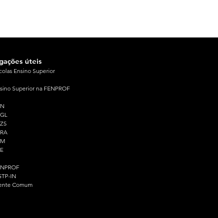
igações úteis
colas Ensino Superior
sino Superior na FENPROF
PN
PGL
ZS
PRA
PM
E
ENPROF
TP-IN
ente Comum