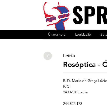
Última hora
Legislação
Set
Leiria
Rosóptica - 
R. D. Maria da Graça Lúcio 
R/C
2400-181 Leiria
244 825 178