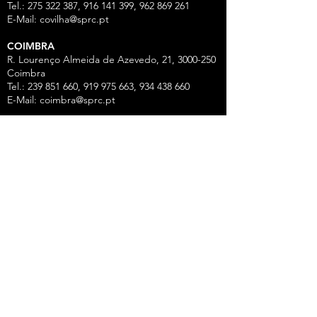
Tel.: 275 322 387, 916 141 399, 962 869 261
E-Mail:
covilha@sprc.pt
COIMBRA
R. Lourenço Almeida de Azevedo, 21,
3000-250
Coimbra
Tel.:
239 851 660
,
919 975 663
,
934 438 66
0
E-Mail:
coimbra@sprc.pt
GUARDA
R. Vasco da Gama, 12 - 2.º,
6300-772
Guarda
Tel.: 271 213 801, 969 771 908, 969 771 907, 961
325 965
Fax:
271 094 077
E-Mail:
guarda@sprc.pt
LEIRIA
R. dos Mártires, 26 - r/c Drtº,
2400-186
Leiria
Tel.:
244 815 702
, 915 350
074 Fax:
244 812 126
E-Mail:
leiria@sprc.pt
VISEU
Av Alberto Sampaio, 84, Apartado 2214,
3501-
909
Viseu