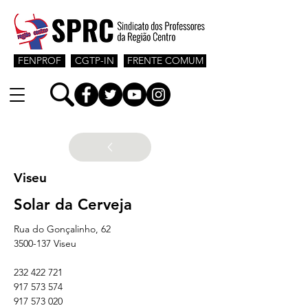
FENPROF
CGTP-IN
FRENTE COMUM
Viseu
Solar da Cerveja
Rua do Gonçalinho, 62
3500-137 Viseu
232 422 721
917 573 574
917 573 020