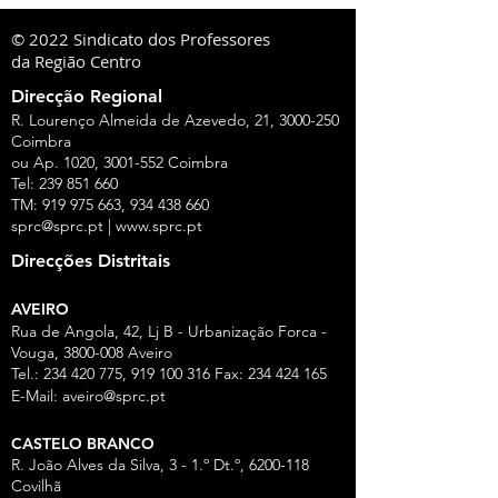
© 2022 Sindicato dos Professores
da Região Centro
Direcção Regional
R. Lourenço Almeida de Azevedo, 21,
3000-250
Coimbra
ou Ap. 1020,
3001-552
Coimbra
Tel:
239 851 660
TM:
919 975 663
,
934 438 660
sprc@sprc.pt
|
www.sprc.pt
Direcções Distritais
AVEIRO
Rua de Angola, 42, Lj B - Urbanização Forca -
Vouga,
3800-008
Aveiro
Tel.:
234 420 775
,
919 100 316
Fax:
234 424 165
E-Mail:
aveiro@sprc.pt
CASTELO BRANCO
R. João Alves da Silva, 3 - 1.º Dt.º, 6200-118
Covilhã