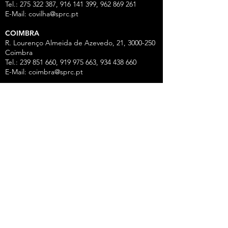
Tel.: 275 322 387, 916 141 399, 962 869 261
E-Mail:
covilha@sprc.pt
COIMBRA
R. Lourenço Almeida de Azevedo, 21,
3000-250
Coimbra
Tel.:
239 851 660
,
919 975 663
,
934 438 66
0
E-Mail:
coimbra@sprc.pt
GUARDA
R. Vasco da Gama, 12 - 2.º,
6300-772
Guarda
Tel.: 271 213 801, 969 771 908, 969 771 907, 961
325 965
Fax:
271 094 077
E-Mail:
guarda@sprc.pt
LEIRIA
R. dos Mártires, 26 - r/c Drtº,
2400-186
Leiria
Tel.:
244 815 702
, 915 350
074 Fax:
244 812 126
E-Mail:
leiria@sprc.pt
VISEU
Av Alberto Sampaio, 84, Apartado 2214,
3501-
909
Viseu