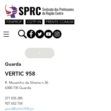
FENPROF
CGTP-IN
FRENTE COMUM
Guarda
VERTIC 958
R. Mouzinho da Silveira n.36
6300-735 Guarda
271 035 285
927 652 754
geral@vertic958.pt