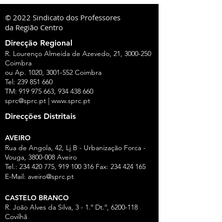
© 2022 Sindicato dos Professores
da Região Centro
Direcção Regional
R. Lourenço Almeida de Azevedo, 21,
3000-250
Coimbra
ou Ap. 1020,
3001-552
Coimbra
Tel:
239 851 660
TM:
919 975 663
,
934 438 660
sprc@sprc.pt
|
www.sprc.pt
Direcções Distritais
AVEIRO
Rua de Angola, 42, Lj B - Urbanização Forca -
Vouga,
3800-008
Aveiro
Tel.:
234 420 775
,
919 100 316
Fax:
234 424 165
E-Mail:
aveiro@sprc.pt
CASTELO BRANCO
R. João Alves da Silva, 3 - 1.º Dt.º, 6200-118
Covilhã