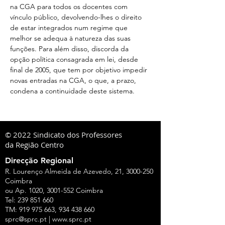
na CGA para todos os docentes com 
vínculo público, devolvendo-lhes o direito 
de estar integrados num regime que 
melhor se adequa à natureza das suas 
funções. Para além disso, discorda da 
opção política consagrada em lei, desde 
final de 2005, que tem por objetivo impedir 
novas entradas na CGA, o que, a prazo, 
condena a continuidade deste sistema.
© 2022 Sindicato dos Professores
da Região Centro
Direcção Regional
R. Lourenço Almeida de Azevedo, 21,
3000-250
Coimbra
ou Ap. 1020,
3001-552
Coimbra
Tel:
239 851 660
TM:
919 975 663
,
934 438 660
sprc@sprc.pt
|
www.sprc.pt