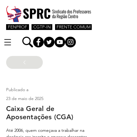
FENPROF
CGTP-IN
FRENTE COMUM
Jovens Professores
Publicado a
23 de maio de 2025
Caixa Geral de
Aposentações (CGA)
Até 2006, quem começava a trabalhar na 
docência era inscrito e operava descontos 