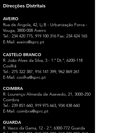
Direcções Distritais
AVEIRO
Rua de Angola, 42, Lj B - Urbanização Forca -
Vouga,
3800-008
Aveiro
Tel.:
234 420 775
,
919 100 316
Fax:
234 424 165
E-Mail:
aveiro@sprc.pt
CASTELO BRANCO
R. João Alves da Silva, 3 - 1.º Dt.º, 6200-118
Covilhã
Tel.: 275 322 387, 916 141 399, 962 869 261
E-Mail:
covilha@sprc.pt
COIMBRA
R. Lourenço Almeida de Azevedo, 21,
3000-250
Coimbra
Tel.:
239 851 660
,
919 975 663
,
934 438 66
0
E-Mail:
coimbra@sprc.pt
GUARDA
R. Vasco da Gama, 12 - 2.º,
6300-772
Guarda