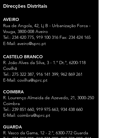
Direcções Distritais
AVEIRO
Rua de Angola, 42, Lj B - Urbanização Forca -
Vouga,
3800-008
Aveiro
Tel.:
234 420 775
,
919 100 316
Fax:
234 424 165
E-Mail:
aveiro@sprc.pt
CASTELO BRANCO
R. João Alves da Silva, 3 - 1.º Dt.º, 6200-118
Covilhã
Tel.: 275 322 387, 916 141 399, 962 869 261
E-Mail:
covilha@sprc.pt
COIMBRA
R. Lourenço Almeida de Azevedo, 21,
3000-250
Coimbra
Tel.:
239 851 660
,
919 975 663
,
934 438 66
0
E-Mail:
coimbra@sprc.pt
GUARDA
R. Vasco da Gama, 12 - 2.º,
6300-772
Guarda