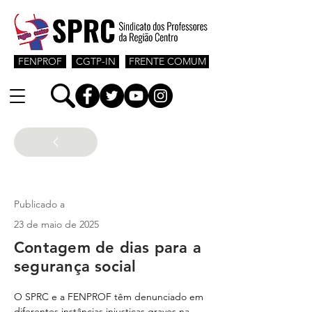
FENPROF
CGTP-IN
FRENTE COMUM
Jovens Professores
Publicado a
23 de maio de 2025
Contagem de dias para a
segurança social
O SPRC e a FENPROF têm denunciado em 
diferentes instâncias injustiças graves na 