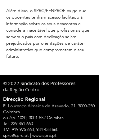
Além disso, o SPRC/FENPROF exige que 
os docentes tenham acesso facilitado à 
informação sobre os seus descontos e 
considera inaceitável que profissionais que 
servem o país com dedicação sejam 
prejudicados por orientações de caráter 
administrativo que comprometem o seu 
futuro.
© 2022 Sindicato dos Professores
da Região Centro
Direcção Regional
R. Lourenço Almeida de Azevedo, 21,
3000-250
Coimbra
ou Ap. 1020,
3001-552
Coimbra
Tel:
239 851 660
TM:
919 975 663
,
934 438 660
sprc@sprc.pt
|
www.sprc.pt