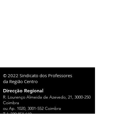
© 2022 Sindicato dos Professores
da Região Centro
Direcção Regional
R. Lourenço Almeida de Azevedo, 21,
3000-250
Coimbra
ou Ap. 1020,
3001-552
Coimbra
Tel:
239 851 660
TM:
919 975 663
,
934 438 660
sprc@sprc.pt
|
www.sprc.pt