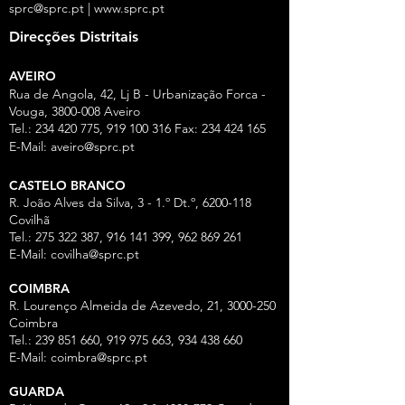
sprc@sprc.pt
|
www.sprc.pt
Direcções Distritais
AVEIRO
Rua de Angola, 42, Lj B - Urbanização Forca -
Vouga,
3800-008
Aveiro
Tel.:
234 420 775
,
919 100 316
Fax:
234 424 165
E-Mail:
aveiro@sprc.pt
CASTELO BRANCO
R. João Alves da Silva, 3 - 1.º Dt.º, 6200-118
Covilhã
Tel.: 275 322 387, 916 141 399, 962 869 261
E-Mail:
covilha@sprc.pt
COIMBRA
R. Lourenço Almeida de Azevedo, 21,
3000-250
Coimbra
Tel.:
239 851 660
,
919 975 663
,
934 438 66
0
E-Mail:
coimbra@sprc.pt
GUARDA