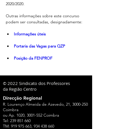
2020/2020. 
Outras informações sobre este concurso 
podem ser consultadas, designadamente:
Informações úteis
Portaria das Vagas para QZP
Posição da FENPROF
© 2022 Sindicato dos Professores
da Região Centro
Direcção Regional
R. Lourenço Almeida de Azevedo, 21,
3000-250
Coimbra
ou Ap. 1020,
3001-552
Coimbra
Tel:
239 851 660
TM:
919 975 663
,
934 438 660