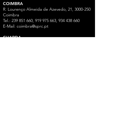
COIMBRA
R. Lourenço Almeida de Azevedo, 21,
3000-250
Coimbra
Tel.:
239 851 660
,
919 975 663
,
934 438 66
0
E-Mail:
coimbra@sprc.pt
GUARDA
R. Vasco da Gama, 12 - 2.º,
6300-772
Guarda
Tel.: 271 213 801, 969 771 908, 969 771 907, 961
325 965
Fax:
271 094 077
E-Mail:
guarda@sprc.pt
LEIRIA
R. dos Mártires, 26 - r/c Drtº,
2400-186
Leiria
Tel.:
244 815 702
, 915 350
074 Fax:
244 812 126
E-Mail:
leiria@sprc.pt
VISEU
Av Alberto Sampaio, 84, Apartado 2214,
3501-
909
Viseu
Tel.:
232 420 320
,
916 147 001
,
961 533 210
,
938
527 783