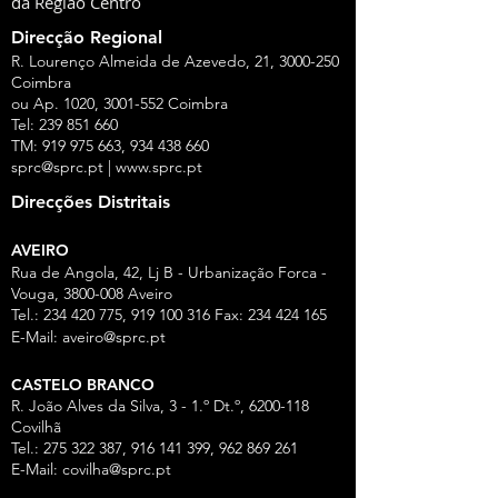
da Região Centro
Direcção Regional
R. Lourenço Almeida de Azevedo, 21,
3000-250
Coimbra
ou Ap. 1020,
3001-552
Coimbra
Tel:
239 851 660
TM:
919 975 663
,
934 438 660
sprc@sprc.pt
|
www.sprc.pt
Direcções Distritais
AVEIRO
Rua de Angola, 42, Lj B - Urbanização Forca -
Vouga,
3800-008
Aveiro
Tel.:
234 420 775
,
919 100 316
Fax:
234 424 165
E-Mail:
aveiro@sprc.pt
CASTELO BRANCO
R. João Alves da Silva, 3 - 1.º Dt.º, 6200-118
Covilhã
Tel.: 275 322 387, 916 141 399, 962 869 261
E-Mail:
covilha@sprc.pt