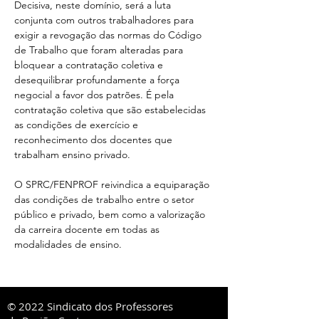
Decisiva, neste domínio, será a luta 
conjunta com outros trabalhadores para 
exigir a revogação das normas do Código 
de Trabalho que foram alteradas para 
bloquear a contratação coletiva e 
desequilibrar profundamente a força 
negocial a favor dos patrões. É pela 
contratação coletiva que são estabelecidas 
as condições de exercício e 
reconhecimento dos docentes que 
trabalham ensino privado.
O SPRC/FENPROF reivindica a equiparação 
das condições de trabalho entre o setor 
público e privado, bem como a valorização 
da carreira docente em todas as 
modalidades de ensino.
© 2022 Sindicato dos Professores