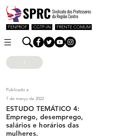
FENPROF
CGTP-IN
FRENTE COMUM
Igualdade de género
Publicado a
7 de março de 2022
ESTUDO TEMÁTICO 4:
Emprego, desemprego,
salários e horários das
mulheres.