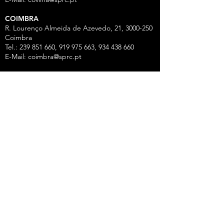
COIMBRA
R. Lourenço Almeida de Azevedo, 21,
3000-250
Coimbra
Tel.:
239 851 660
,
919 975 663
,
934 438 66
0
E-Mail:
coimbra@sprc.pt
GUARDA
R. Vasco da Gama, 12 - 2.º,
6300-772
Guarda
Tel.: 271 213 801, 969 771 908, 969 771 907, 961
325 965
Fax:
271 094 077
E-Mail:
guarda@sprc.pt
LEIRIA
R. dos Mártires, 26 - r/c Drtº,
2400-186
Leiria
Tel.:
244 815 702
, 915 350
074 Fax:
244 812 126
E-Mail:
leiria@sprc.pt
VISEU
Av Alberto Sampaio, 84, Apartado 2214,
3501-
909
Viseu
Tel.:
232 420 320
,
916 147 001
,
961 533 210
,
938