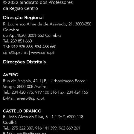
© 2022 Sindicato dos Professores
da Região Centro
Direcção Regional
R. Lourenço Almeida de Azevedo, 21,
3000-250
Coimbra
ou Ap. 1020,
3001-552
Coimbra
Tel:
239 851 660
TM:
919 975 663
,
934 438 660
sprc@sprc.pt
|
www.sprc.pt
Direcções Distritais
AVEIRO
Rua de Angola, 42, Lj B - Urbanização Forca -
Vouga,
3800-008
Aveiro
Tel.:
234 420 775
,
919 100 316
Fax:
234 424 165
E-Mail:
aveiro@sprc.pt
CASTELO BRANCO
R. João Alves da Silva, 3 - 1.º Dt.º, 6200-118
Covilhã
Tel.: 275 322 387, 916 141 399, 962 869 261
E-Mail:
covilha@sprc.pt