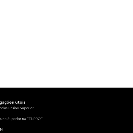
igações úteis
colas Ensino Superior
sino Superior na FENPROF
PN