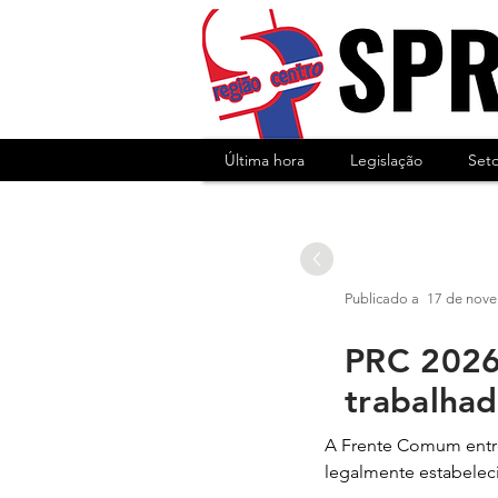
Última hora
Legislação
Set
Aposentados
Publicado a
17 de nov
PRC 2026 
trabalhad
A Frente Comum entre
legalmente estabeleci