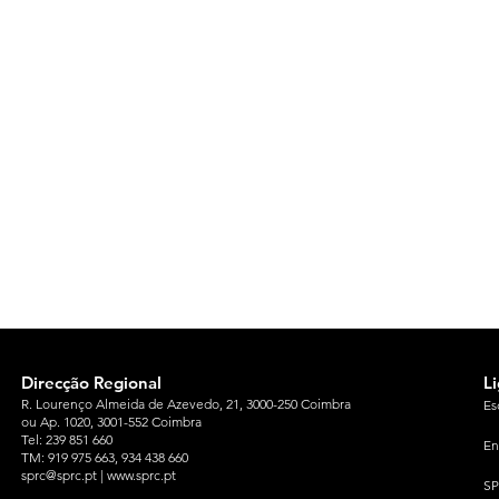
Direcção Regional
L
R. Lourenço Almeida de Azevedo, 21, 3000-250 Coimbra
Es
ou Ap. 1020, 3001-552 Coimbra
Tel: 239 851 660
En
TM: 919 975 663
, 934 438 660
sprc@sprc.pt
|
www.sprc.pt
S