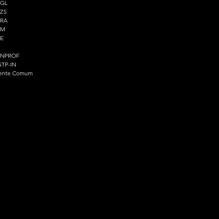
PGL
ZS
PRA
PM
E
ENPROF
TP-IN
ente Comum