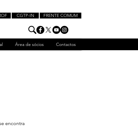
ROF
CGTP-IN
FRENTE COMUM
al
Área de sócios
Contactos
se encontra 