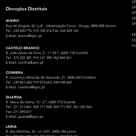
S
SP
Direcções Distritais
S
S
AVEIRO
SP
Rua de Angola, 42, Lj B - Urbanização Forca - Vouga, 3800-008 Aveiro
Tel.: 234 420 775, 919 100 316 Fax: 234 424 165
F
E-Mail:
aveiro@sprc.pt
CG
Fr
CASTELO BRANCO
R. João Alves da Silva, 3 - 1.º Dt.º, 6200-118 Covilhã
Tel.: 275 322 387, 916 141 399, 962 869 261
E-Mail:
covilha@sprc.pt
COIMBRA
R. Lourenço Almeida de Azevedo, 21, 3000-250 Coimbra
Tel.:
239 851 660,
919 975 663, 934 438 66
0
E-Mail:
coimbra@sprc.pt
GUARDA
R. Vasco da Gama, 12 - 2.º, 6300-772 Guarda
Tel.: 271 213 801, 969 771 908, 969 771 907, 961 325 965
Fax: 271 094 077
E-Mail:
guarda@sprc.pt
LEIRIA
R. dos Mártires, 26 - r/c Drtº, 2400-186 Leiria