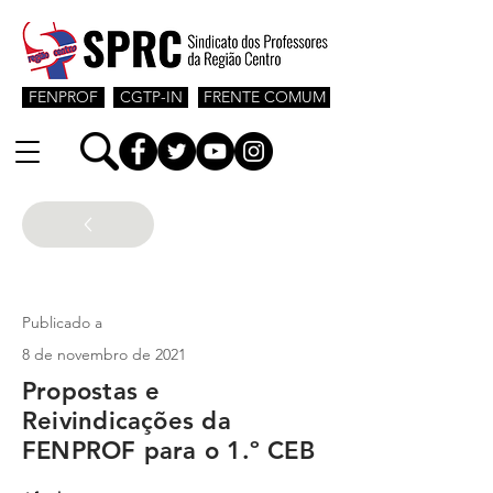
FENPROF
CGTP-IN
FRENTE COMUM
1º Ceb
Publicado a
8 de novembro de 2021
Propostas e
Reivindicações da
FENPROF para o 1.º CEB