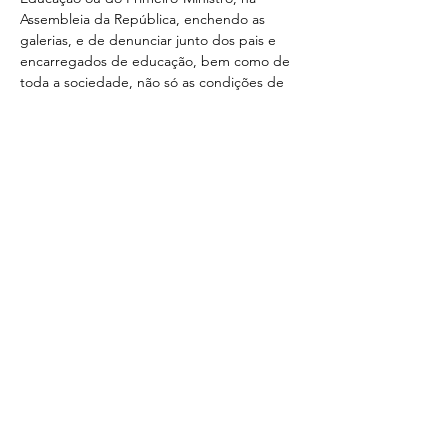
Assembleia da República, enchendo as 
galerias, e de denunciar junto dos pais e 
encarregados de educação, bem como de 
toda a sociedade, não só as condições de 
trabalho a que estão sujeitos, como a falta 
de palavra do governo.
© 2022 Sindicato dos Professores
da Região Centro
Direcção Regional
R. Lourenço Almeida de Azevedo, 21,
3000-250
Coimbra
ou Ap. 1020,
3001-552
Coimbra
Tel:
239 851 660
TM:
919 975 663
,
934 438 660
sprc@sprc.pt
|
www.sprc.pt
Direcções Distritais