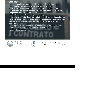
© 2022 Sindicato dos Professores
da Região Centro
Direcção Regional
R. Lourenço Almeida de Azevedo, 21,
3000-250
Coimbra
ou Ap. 1020,
3001-552
Coimbra
Tel:
239 851 660