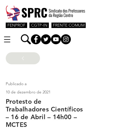
FENPROF
CGTP-IN
FRENTE COMUM
Ensino superior
Publicado a
10 de dezembro de 2021
Protesto de
Trabalhadores Científicos
– 16 de Abril – 14h00 –
MCTES