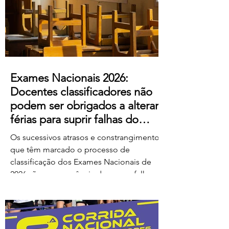
ao escândalo: a forma como pretendem
remunerar o trabalho extraordinário
realizado pelos
Exames Nacionais 2026:
Docentes classificadores não
podem ser obrigados a alterar
férias para suprir falhas do
Ministério
Os sucessivos atrasos e constrangimentos
que têm marcado o processo de
classificação dos Exames Nacionais de
2026 são consequência de graves falhas
de organização e planeamento
imputáveis ao Ministério da Educação,
Ciência e Inovação (MECI), não podendo
os docentes ser chamados a suportar os