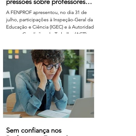
pressões sobre professores
classificadores
A FENPROF apresentou, no dia 31 de
julho, participações à Inspeção-Geral da
Educação e Ciência (IGEC) e à Autoridade
para as Condições do Trabalho (ACT),
denunciando os propósitos do Ministério
da Educação, Ciência e Inovação quanto
ao pagamento do serviço de classificação
dos exames nacionais. A FENPROF
contesta a intenção do MECI de vir a
remunerar o trabalho extraordinário dos
classificadores através do pagamento de
1 euro por resposta classificada. Em vez
de falar de remu
Sem confiança nos