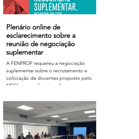
Plenário online de
esclarecimento sobre a
reunião de negociação
suplementar
A FENPROF requereu a negociação
suplementar sobre o recrutamento e
colocação de docentes proposto pelo
MECI e a reunião vai realizar-se na
próxima quinta-feira, dia 6 de agosto, às
17 horas. No dia seguinte, a FENPROF
realiza o habitual plenário online de
esclarecimento aos professores e
educadores. Para aceder ao plenário,
basta clicar no link a partir das 17 horas de
sexta-feira, dia 7 de agosto: