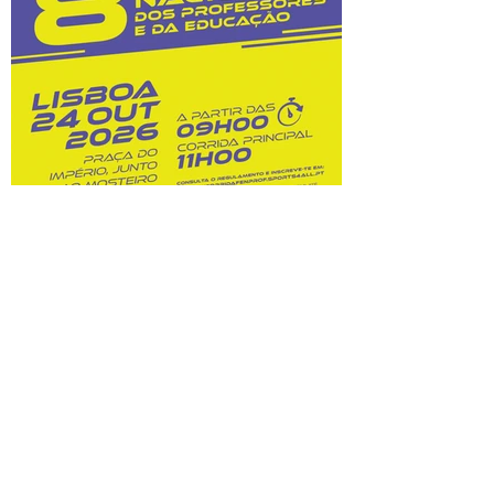
custos dessas opções. Na sequência do
prolongamento dos prazos de
classificação, o Júri Nacional de Exames
tem vindo a convocar docentes
classificadores para trabalharem entre 28
de julho
8.ª Corrida Nacional do
Professor e da Educação:
inscrições abertas!
Prova A Federação Nacional dos
Professores (FENPROF), em parceria com
a Câmara Municipal de Lisboa e com a
Associação de Atletismo de Lisboa, leva a
efeito a organização da 8.ª Corrida
Nacional do Professor e da Educação, no
dia 24 de outubro de 2026. Este evento