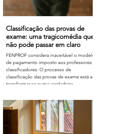
Classificação das provas de
exame: uma tragicomédia que
não pode passar em claro
FENPROF considera inaceitável o modelo
de pagamento imposto aos professores
classificadores. O processo de
classificação das provas de exame está a
transformar-se numa verdadeira
tragicomédia. Depois do caos, dos erros,
das falhas do sistema e da
desorganização que marcaram este
processo, o Governo e o Ministério da
Educação, Ciência e Inovação parecem
querer acrescentar uma nova dimensão