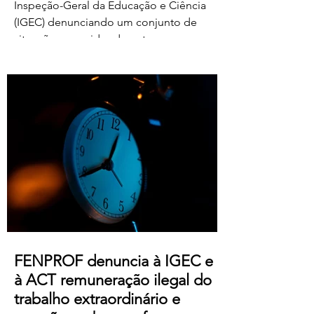
Inspeção-Geral da Educação e Ciência
(IGEC) denunciando um conjunto de
situações ocorridas durante o processo
de classificação e reapreciação dos
exames nacionais de 2026, com particular
destaque para as pressões exercidas
sobre docentes classificadores para
alterarem ou prescindirem de períodos
de férias previamente aprovados.
Segundo os relatos recebidos, diversos
professores foram instados por direções
de agrupamentos e escolas a desloc
FENPROF denuncia à IGEC e
à ACT remuneração ilegal do
trabalho extraordinário e