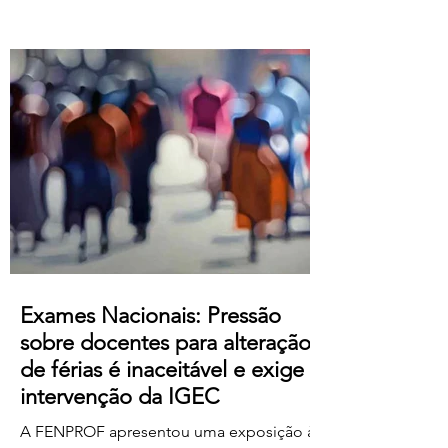
Atualização salarial de 80 € para o
primeiro nível das tabelas B-1 e B-4 e de
50 € para os restantes; Aumento do
subsídio de refeição para os 5,50€;
Crédito de horas sindicais para
delegadas/os alargado para as 8 horas
mensais. Este acordo produz efeitos
retroativos a janeiro de 2026, embora ai
Exames Nacionais: Pressão
sobre docentes para alteração
de férias é inaceitável e exige
intervenção da IGEC
A FENPROF apresentou uma exposição à