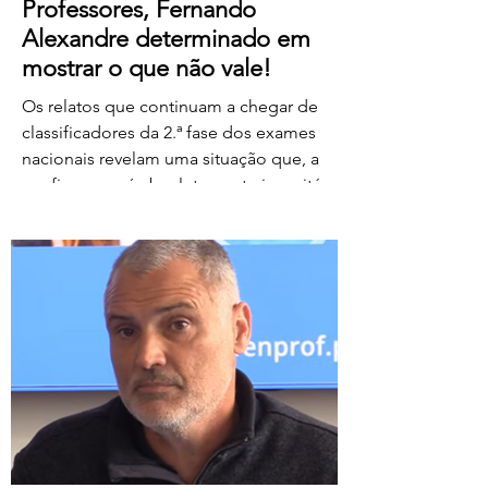
Professores, Fernando
Alexandre determinado em
mostrar o que não vale!
Os relatos que continuam a chegar de
classificadores da 2.ª fase dos exames
nacionais revelam uma situação que, a
confirmar-se, é absolutamente inaceitável.
Depois de centenas de professores terem
assegurado, em condições
extremamente difíceis, a classificação da
1.ª fase, surgem agora orientações que
determinam que, se um classificador não
registar classificações num determinado
período de tempo, as provas lhe sejam
retiradas e redistribuídas. Estamos a falar
de professores