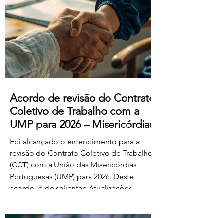
manifestado acordo ou concordância
com o projeto de diploma. A negociação
suplementar existe para permitir o
prosseguimento das negociações
relativamente às matérias sobre as quais
subsiste desacordo. Foi es
Acordo de revisão do Contrato
Coletivo de Trabalho com a
UMP para 2026 – Misericórdias
Foi alcançado o entendimento para a
revisão do Contrato Coletivo de Trabalho
(CCT) com a União das Misericórdias
Portuguesas (UMP) para 2026. Deste
acordo, é de salientar: Atualizações
salariais de 50€ para todos os níveis da
tabela dos educadores de infância e