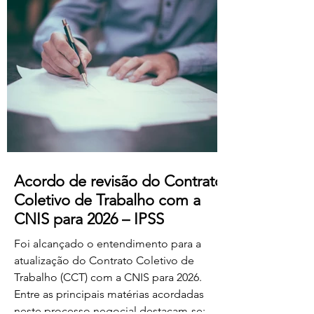
professores dos ensinos básico e
secundário profissionalizados; Aumento
do subsídio de refeição para os 5,50€.
Estas alterações produzem efeitos
retroativos a janeiro de 2026, aguardando-
se a sua publicação no Boletim
Acordo de revisão do Contrato
Coletivo de Trabalho com a
CNIS para 2026 – IPSS
Foi alcançado o entendimento para a
atualização do Contrato Coletivo de
Trabalho (CCT) com a CNIS para 2026.
Entre as principais matérias acordadas
neste processo negocial destacam-se: