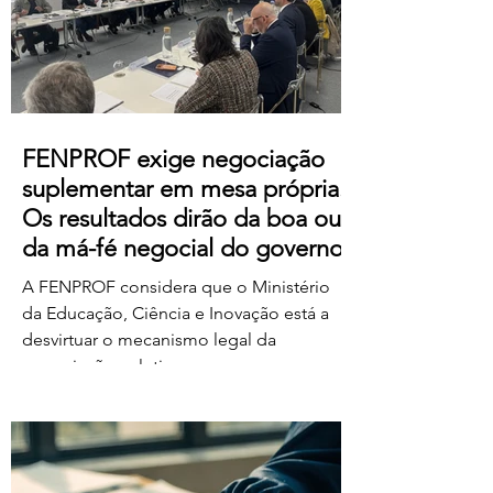
https://us06web.zoom.us/j/85736793433
FENPROF exige negociação
suplementar em mesa própria.
Os resultados dirão da boa ou
da má-fé negocial do governo
A FENPROF considera que o Ministério
da Educação, Ciência e Inovação está a
desvirtuar o mecanismo legal da
negociação coletiva ao convocar uma
reunião conjunta com todas as
organizações sindicais,
independentemente de terem requerido
negociação suplementar ou de já terem