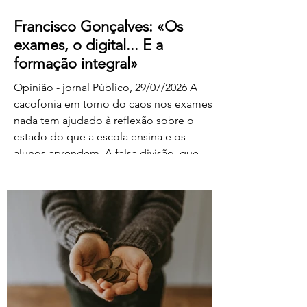
Francisco Gonçalves: «Os
exames, o digital... E a
formação integral»
Opinião - jornal Público, 29/07/2026 A
cacofonia em torno do caos nos exames
nada tem ajudado à reflexão sobre o
estado do que a escola ensina e os
alunos aprendem. A falsa divisão, que
tolhe o pensamento, entre portadores da
luz e habitantes das trevas – os da cultura
e os da ignorância, os do rigor e os do
facilitismo, os da inovação e os
empedernidos – é mais um agente de
confusão. O olhar da FENPROF para este
processo parte, como não podia deixar
de ser, das violações dos