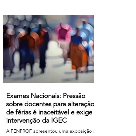
Atualização salarial de 80 € para o
primeiro nível das tabelas B-1 e B-4 e de
50 € para os restantes; Aumento do
subsídio de refeição para os 5,50€;
Crédito de horas sindicais para
delegadas/os alargado para as 8 horas
mensais. Este acordo produz efeitos
retroativos a janeiro de 2026, embora ai
Exames Nacionais: Pressão
sobre docentes para alteração
de férias é inaceitável e exige
intervenção da IGEC
A FENPROF apresentou uma exposição à