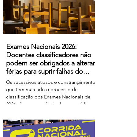
ao escândalo: a forma como pretendem
remunerar o trabalho extraordinário
realizado pelos
Exames Nacionais 2026:
Docentes classificadores não
podem ser obrigados a alterar
férias para suprir falhas do
Ministério
Os sucessivos atrasos e constrangimentos
que têm marcado o processo de
classificação dos Exames Nacionais de
2026 são consequência de graves falhas
de organização e planeamento
imputáveis ao Ministério da Educação,
Ciência e Inovação (MECI), não podendo
os docentes ser chamados a suportar os