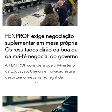
https://us06web.zoom.us/j/85736793433
FENPROF exige negociação
suplementar em mesa própria.
Os resultados dirão da boa ou
da má-fé negocial do governo
A FENPROF considera que o Ministério
da Educação, Ciência e Inovação está a
desvirtuar o mecanismo legal da
negociação coletiva ao convocar uma
reunião conjunta com todas as
organizações sindicais,
independentemente de terem requerido
negociação suplementar ou de já terem