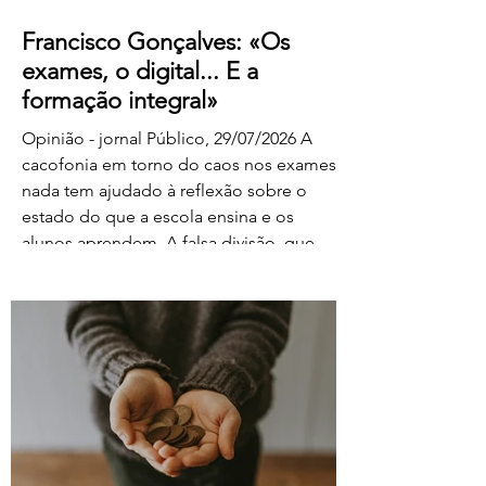
Francisco Gonçalves: «Os
exames, o digital... E a
formação integral»
Opinião - jornal Público, 29/07/2026 A
cacofonia em torno do caos nos exames
nada tem ajudado à reflexão sobre o
estado do que a escola ensina e os
alunos aprendem. A falsa divisão, que
tolhe o pensamento, entre portadores da
luz e habitantes das trevas – os da cultura
e os da ignorância, os do rigor e os do
facilitismo, os da inovação e os
empedernidos – é mais um agente de
confusão. O olhar da FENPROF para este
processo parte, como não podia deixar
de ser, das violações dos