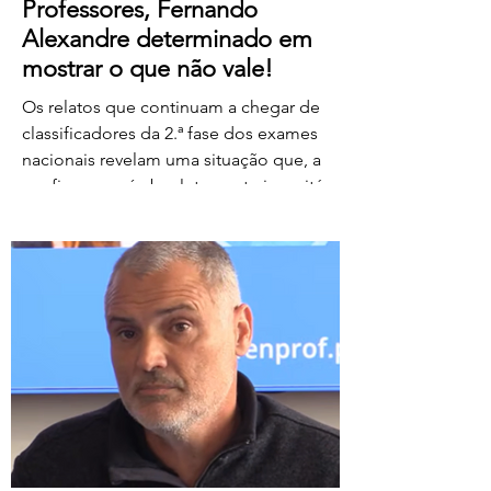
Professores, Fernando
Alexandre determinado em
mostrar o que não vale!
Os relatos que continuam a chegar de
classificadores da 2.ª fase dos exames
nacionais revelam uma situação que, a
confirmar-se, é absolutamente inaceitável.
Depois de centenas de professores terem
assegurado, em condições
extremamente difíceis, a classificação da
1.ª fase, surgem agora orientações que
determinam que, se um classificador não
registar classificações num determinado
período de tempo, as provas lhe sejam
retiradas e redistribuídas. Estamos a falar
de professores