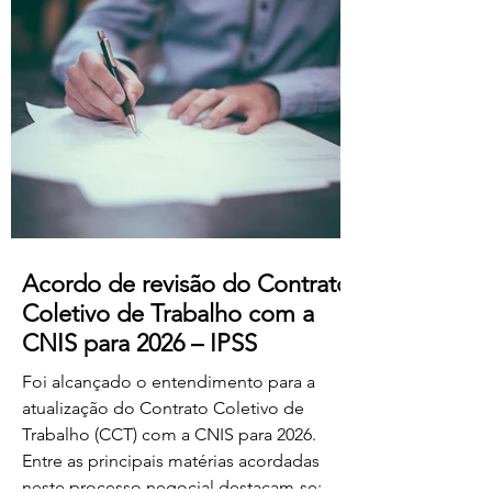
professores dos ensinos básico e
secundário profissionalizados; Aumento
do subsídio de refeição para os 5,50€.
Estas alterações produzem efeitos
retroativos a janeiro de 2026, aguardando-
se a sua publicação no Boletim
Acordo de revisão do Contrato
Coletivo de Trabalho com a
CNIS para 2026 – IPSS
Foi alcançado o entendimento para a
atualização do Contrato Coletivo de
Trabalho (CCT) com a CNIS para 2026.
Entre as principais matérias acordadas
neste processo negocial destacam-se: