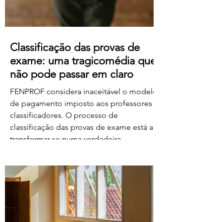
Classificação das provas de
exame: uma tragicomédia que
não pode passar em claro
FENPROF considera inaceitável o modelo
de pagamento imposto aos professores
classificadores. O processo de
classificação das provas de exame está a
transformar-se numa verdadeira
tragicomédia. Depois do caos, dos erros,
das falhas do sistema e da
desorganização que marcaram este
processo, o Governo e o Ministério da
Educação, Ciência e Inovação parecem
querer acrescentar uma nova dimensão