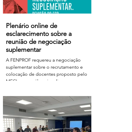
Plenário online de
esclarecimento sobre a
reunião de negociação
suplementar
A FENPROF requereu a negociação
suplementar sobre o recrutamento e
colocação de docentes proposto pelo
MECI e a reunião vai realizar-se na
próxima quinta-feira, dia 6 de agosto, às
17 horas. No dia seguinte, a FENPROF
realiza o habitual plenário online de
esclarecimento aos professores e
educadores. Para aceder ao plenário,
basta clicar no link a partir das 17 horas de
sexta-feira, dia 7 de agosto: