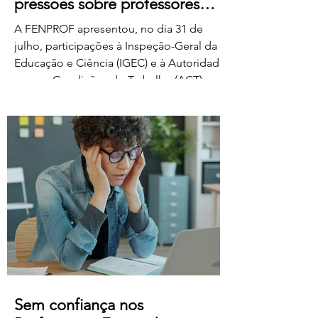
pressões sobre professores
classificadores
A FENPROF apresentou, no dia 31 de
julho, participações à Inspeção-Geral da
Educação e Ciência (IGEC) e à Autoridade
para as Condições do Trabalho (ACT),
denunciando os propósitos do Ministério
da Educação, Ciência e Inovação quanto
ao pagamento do serviço de classificação
dos exames nacionais. A FENPROF
contesta a intenção do MECI de vir a
remunerar o trabalho extraordinário dos
classificadores através do pagamento de
1 euro por resposta classificada. Em vez
de falar de remu
Sem confiança nos