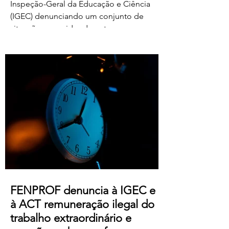
Inspeção-Geral da Educação e Ciência
(IGEC) denunciando um conjunto de
situações ocorridas durante o processo
de classificação e reapreciação dos
exames nacionais de 2026, com particular
destaque para as pressões exercidas
sobre docentes classificadores para
alterarem ou prescindirem de períodos
de férias previamente aprovados.
Segundo os relatos recebidos, diversos
professores foram instados por direções
de agrupamentos e escolas a desloc
FENPROF denuncia à IGEC e
à ACT remuneração ilegal do
trabalho extraordinário e