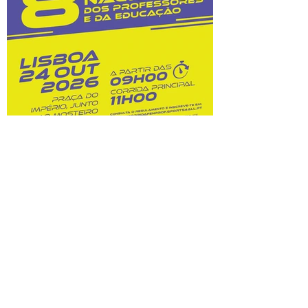
custos dessas opções. Na sequência do
prolongamento dos prazos de
classificação, o Júri Nacional de Exames
tem vindo a convocar docentes
classificadores para trabalharem entre 28
de julho
8.ª Corrida Nacional do
Professor e da Educação:
inscrições abertas!
Prova A Federação Nacional dos
Professores (FENPROF), em parceria com
a Câmara Municipal de Lisboa e com a
Associação de Atletismo de Lisboa, leva a
efeito a organização da 8.ª Corrida
Nacional do Professor e da Educação, no
dia 24 de outubro de 2026. Este evento