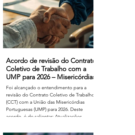
manifestado acordo ou concordância
com o projeto de diploma. A negociação
suplementar existe para permitir o
prosseguimento das negociações
relativamente às matérias sobre as quais
subsiste desacordo. Foi es
Acordo de revisão do Contrato
Coletivo de Trabalho com a
UMP para 2026 – Misericórdias
Foi alcançado o entendimento para a
revisão do Contrato Coletivo de Trabalho
(CCT) com a União das Misericórdias
Portuguesas (UMP) para 2026. Deste
acordo, é de salientar: Atualizações
salariais de 50€ para todos os níveis da
tabela dos educadores de infância e