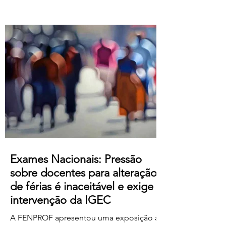
Atualização salarial de 80 € para o
primeiro nível das tabelas B-1 e B-4 e de
50 € para os restantes; Aumento do
subsídio de refeição para os 5,50€;
Crédito de horas sindicais para
delegadas/os alargado para as 8 horas
mensais. Este acordo produz efeitos
retroativos a janeiro de 2026, embora ai
Exames Nacionais: Pressão
sobre docentes para alteração
de férias é inaceitável e exige
intervenção da IGEC
A FENPROF apresentou uma exposição à