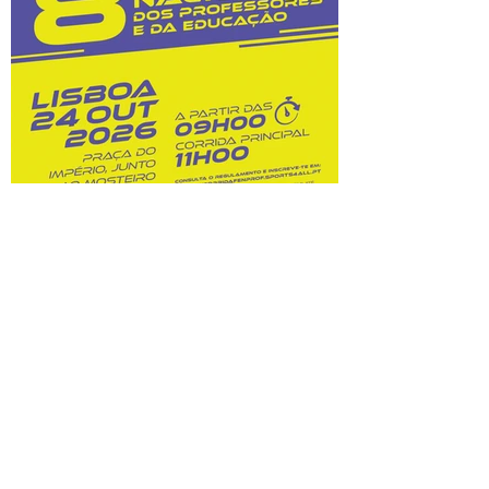
custos dessas opções. Na sequência do
prolongamento dos prazos de
classificação, o Júri Nacional de Exames
tem vindo a convocar docentes
classificadores para trabalharem entre 28
de julho
8.ª Corrida Nacional do
Professor e da Educação:
inscrições abertas!
Prova A Federação Nacional dos
Professores (FENPROF), em parceria com
a Câmara Municipal de Lisboa e com a
Associação de Atletismo de Lisboa, leva a
efeito a organização da 8.ª Corrida
Nacional do Professor e da Educação, no
dia 24 de outubro de 2026. Este evento