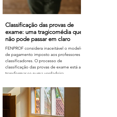
Classificação das provas de
exame: uma tragicomédia que
não pode passar em claro
FENPROF considera inaceitável o modelo
de pagamento imposto aos professores
classificadores. O processo de
classificação das provas de exame está a
transformar-se numa verdadeira
tragicomédia. Depois do caos, dos erros,
das falhas do sistema e da
desorganização que marcaram este
processo, o Governo e o Ministério da
Educação, Ciência e Inovação parecem
querer acrescentar uma nova dimensão