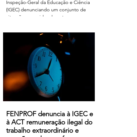
Inspeção-Geral da Educação e Ciência
(IGEC) denunciando um conjunto de
situações ocorridas durante o processo
de classificação e reapreciação dos
exames nacionais de 2026, com particular
destaque para as pressões exercidas
sobre docentes classificadores para
alterarem ou prescindirem de períodos
de férias previamente aprovados.
Segundo os relatos recebidos, diversos
professores foram instados por direções
de agrupamentos e escolas a desloc
FENPROF denuncia à IGEC e
à ACT remuneração ilegal do
trabalho extraordinário e