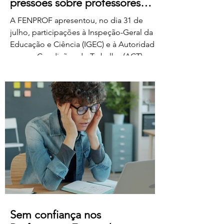
pressões sobre professores
classificadores
A FENPROF apresentou, no dia 31 de
julho, participações à Inspeção-Geral da
Educação e Ciência (IGEC) e à Autoridade
para as Condições do Trabalho (ACT),
denunciando os propósitos do Ministério
da Educação, Ciência e Inovação quanto
ao pagamento do serviço de classificação
dos exames nacionais. A FENPROF
contesta a intenção do MECI de vir a
remunerar o trabalho extraordinário dos
classificadores através do pagamento de
1 euro por resposta classificada. Em vez
de falar de remu
Sem confiança nos