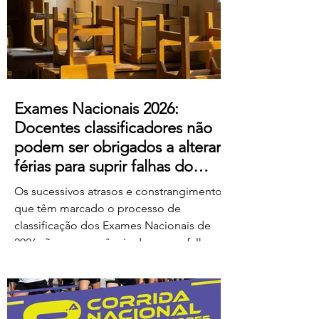
ao escândalo: a forma como pretendem
remunerar o trabalho extraordinário
realizado pelos
Exames Nacionais 2026:
Docentes classificadores não
podem ser obrigados a alterar
férias para suprir falhas do
Ministério
Os sucessivos atrasos e constrangimentos
que têm marcado o processo de
classificação dos Exames Nacionais de
2026 são consequência de graves falhas
de organização e planeamento
imputáveis ao Ministério da Educação,
Ciência e Inovação (MECI), não podendo
os docentes ser chamados a suportar os