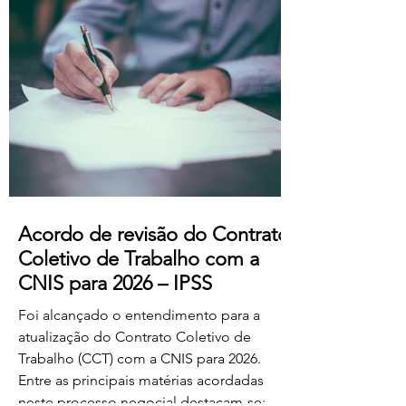
professores dos ensinos básico e
secundário profissionalizados; Aumento
do subsídio de refeição para os 5,50€.
Estas alterações produzem efeitos
retroativos a janeiro de 2026, aguardando-
se a sua publicação no Boletim
Acordo de revisão do Contrato
Coletivo de Trabalho com a
CNIS para 2026 – IPSS
Foi alcançado o entendimento para a
atualização do Contrato Coletivo de
Trabalho (CCT) com a CNIS para 2026.
Entre as principais matérias acordadas
neste processo negocial destacam-se: