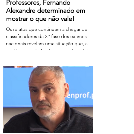
Professores, Fernando
Alexandre determinado em
mostrar o que não vale!
Os relatos que continuam a chegar de
classificadores da 2.ª fase dos exames
nacionais revelam uma situação que, a
confirmar-se, é absolutamente inaceitável.
Depois de centenas de professores terem
assegurado, em condições
extremamente difíceis, a classificação da
1.ª fase, surgem agora orientações que
determinam que, se um classificador não
registar classificações num determinado
período de tempo, as provas lhe sejam
retiradas e redistribuídas. Estamos a falar
de professores