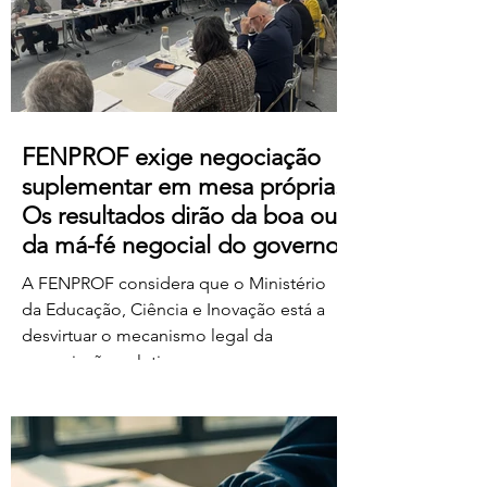
https://us06web.zoom.us/j/85736793433
FENPROF exige negociação
suplementar em mesa própria.
Os resultados dirão da boa ou
da má-fé negocial do governo
A FENPROF considera que o Ministério
da Educação, Ciência e Inovação está a
desvirtuar o mecanismo legal da
negociação coletiva ao convocar uma
reunião conjunta com todas as
organizações sindicais,
independentemente de terem requerido
negociação suplementar ou de já terem