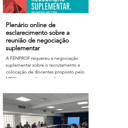
Plenário online de
esclarecimento sobre a
reunião de negociação
suplementar
A FENPROF requereu a negociação
suplementar sobre o recrutamento e
colocação de docentes proposto pelo
MECI e a reunião vai realizar-se na
próxima quinta-feira, dia 6 de agosto, às
17 horas. No dia seguinte, a FENPROF
realiza o habitual plenário online de
esclarecimento aos professores e
educadores. Para aceder ao plenário,
basta clicar no link a partir das 17 horas de
sexta-feira, dia 7 de agosto: