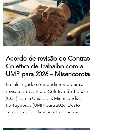
manifestado acordo ou concordância
com o projeto de diploma. A negociação
suplementar existe para permitir o
prosseguimento das negociações
relativamente às matérias sobre as quais
subsiste desacordo. Foi es
Acordo de revisão do Contrato
Coletivo de Trabalho com a
UMP para 2026 – Misericórdias
Foi alcançado o entendimento para a
revisão do Contrato Coletivo de Trabalho
(CCT) com a União das Misericórdias
Portuguesas (UMP) para 2026. Deste
acordo, é de salientar: Atualizações
salariais de 50€ para todos os níveis da
tabela dos educadores de infância e