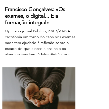
Francisco Gonçalves: «Os
exames, o digital... E a
formação integral»
Opinião - jornal Público, 29/07/2026 A
cacofonia em torno do caos nos exames
nada tem ajudado à reflexão sobre o
estado do que a escola ensina e os
alunos aprendem. A falsa divisão, que
tolhe o pensamento, entre portadores da
luz e habitantes das trevas – os da cultura
e os da ignorância, os do rigor e os do
facilitismo, os da inovação e os
empedernidos – é mais um agente de
confusão. O olhar da FENPROF para este
processo parte, como não podia deixar
de ser, das violações dos