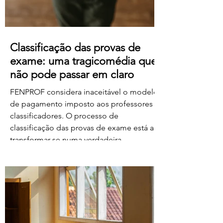
Classificação das provas de
exame: uma tragicomédia que
não pode passar em claro
FENPROF considera inaceitável o modelo
de pagamento imposto aos professores
classificadores. O processo de
classificação das provas de exame está a
transformar-se numa verdadeira
tragicomédia. Depois do caos, dos erros,
das falhas do sistema e da
desorganização que marcaram este
processo, o Governo e o Ministério da
Educação, Ciência e Inovação parecem
querer acrescentar uma nova dimensão