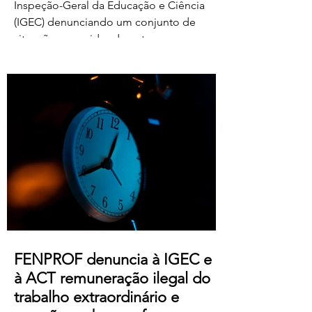
Inspeção-Geral da Educação e Ciência
(IGEC) denunciando um conjunto de
situações ocorridas durante o processo
de classificação e reapreciação dos
exames nacionais de 2026, com particular
destaque para as pressões exercidas
sobre docentes classificadores para
alterarem ou prescindirem de períodos
de férias previamente aprovados.
Segundo os relatos recebidos, diversos
professores foram instados por direções
de agrupamentos e escolas a desloc
FENPROF denuncia à IGEC e
à ACT remuneração ilegal do
trabalho extraordinário e