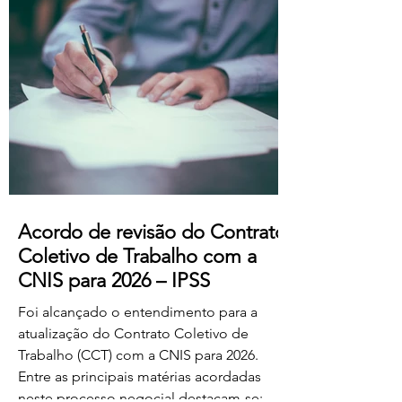
professores dos ensinos básico e
secundário profissionalizados; Aumento
do subsídio de refeição para os 5,50€.
Estas alterações produzem efeitos
retroativos a janeiro de 2026, aguardando-
se a sua publicação no Boletim
Acordo de revisão do Contrato
Coletivo de Trabalho com a
CNIS para 2026 – IPSS
Foi alcançado o entendimento para a
atualização do Contrato Coletivo de
Trabalho (CCT) com a CNIS para 2026.
Entre as principais matérias acordadas
neste processo negocial destacam-se: