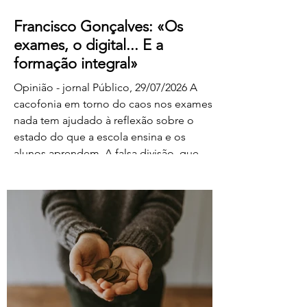
Francisco Gonçalves: «Os
exames, o digital... E a
formação integral»
Opinião - jornal Público, 29/07/2026 A
cacofonia em torno do caos nos exames
nada tem ajudado à reflexão sobre o
estado do que a escola ensina e os
alunos aprendem. A falsa divisão, que
tolhe o pensamento, entre portadores da
luz e habitantes das trevas – os da cultura
e os da ignorância, os do rigor e os do
facilitismo, os da inovação e os
empedernidos – é mais um agente de
confusão. O olhar da FENPROF para este
processo parte, como não podia deixar
de ser, das violações dos