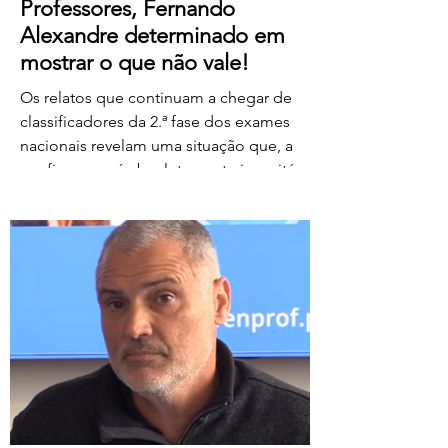
Professores, Fernando
Alexandre determinado em
mostrar o que não vale!
Os relatos que continuam a chegar de
classificadores da 2.ª fase dos exames
nacionais revelam uma situação que, a
confirmar-se, é absolutamente inaceitável.
Depois de centenas de professores terem
assegurado, em condições
extremamente difíceis, a classificação da
1.ª fase, surgem agora orientações que
determinam que, se um classificador não
registar classificações num determinado
período de tempo, as provas lhe sejam
retiradas e redistribuídas. Estamos a falar
de professores