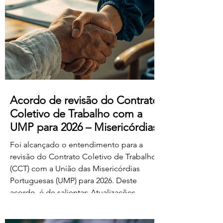
manifestado acordo ou concordância
com o projeto de diploma. A negociação
suplementar existe para permitir o
prosseguimento das negociações
relativamente às matérias sobre as quais
subsiste desacordo. Foi es
Acordo de revisão do Contrato
Coletivo de Trabalho com a
UMP para 2026 – Misericórdias
Foi alcançado o entendimento para a
revisão do Contrato Coletivo de Trabalho
(CCT) com a União das Misericórdias
Portuguesas (UMP) para 2026. Deste
acordo, é de salientar: Atualizações
salariais de 50€ para todos os níveis da
tabela dos educadores de infância e