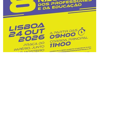
custos dessas opções. Na sequência do
prolongamento dos prazos de
classificação, o Júri Nacional de Exames
tem vindo a convocar docentes
classificadores para trabalharem entre 28
de julho
8.ª Corrida Nacional do
Professor e da Educação:
inscrições abertas!
Prova A Federação Nacional dos
Professores (FENPROF), em parceria com
a Câmara Municipal de Lisboa e com a
Associação de Atletismo de Lisboa, leva a
efeito a organização da 8.ª Corrida
Nacional do Professor e da Educação, no
dia 24 de outubro de 2026. Este evento