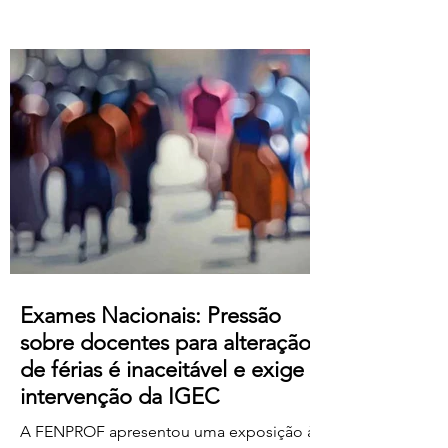
Atualização salarial de 80 € para o
primeiro nível das tabelas B-1 e B-4 e de
50 € para os restantes; Aumento do
subsídio de refeição para os 5,50€;
Crédito de horas sindicais para
delegadas/os alargado para as 8 horas
mensais. Este acordo produz efeitos
retroativos a janeiro de 2026, embora ai
Exames Nacionais: Pressão
sobre docentes para alteração
de férias é inaceitável e exige
intervenção da IGEC
A FENPROF apresentou uma exposição à