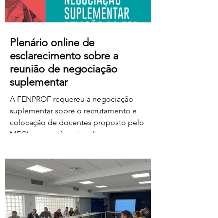
Plenário online de
esclarecimento sobre a
reunião de negociação
suplementar
A FENPROF requereu a negociação
suplementar sobre o recrutamento e
colocação de docentes proposto pelo
MECI e a reunião vai realizar-se na
próxima quinta-feira, dia 6 de agosto, às
17 horas. No dia seguinte, a FENPROF
realiza o habitual plenário online de
esclarecimento aos professores e
educadores. Para aceder ao plenário,
basta clicar no link a partir das 17 horas de
sexta-feira, dia 7 de agosto: