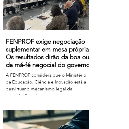
https://us06web.zoom.us/j/85736793433
FENPROF exige negociação
suplementar em mesa própria.
Os resultados dirão da boa ou
da má-fé negocial do governo
A FENPROF considera que o Ministério
da Educação, Ciência e Inovação está a
desvirtuar o mecanismo legal da
negociação coletiva ao convocar uma
reunião conjunta com todas as
organizações sindicais,
independentemente de terem requerido
negociação suplementar ou de já terem