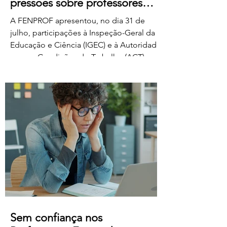
pressões sobre professores
classificadores
A FENPROF apresentou, no dia 31 de
julho, participações à Inspeção-Geral da
Educação e Ciência (IGEC) e à Autoridade
para as Condições do Trabalho (ACT),
denunciando os propósitos do Ministério
da Educação, Ciência e Inovação quanto
ao pagamento do serviço de classificação
dos exames nacionais. A FENPROF
contesta a intenção do MECI de vir a
remunerar o trabalho extraordinário dos
classificadores através do pagamento de
1 euro por resposta classificada. Em vez
de falar de remu
Sem confiança nos