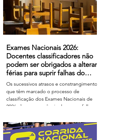
ao escândalo: a forma como pretendem
remunerar o trabalho extraordinário
realizado pelos
Exames Nacionais 2026:
Docentes classificadores não
podem ser obrigados a alterar
férias para suprir falhas do
Ministério
Os sucessivos atrasos e constrangimentos
que têm marcado o processo de
classificação dos Exames Nacionais de
2026 são consequência de graves falhas
de organização e planeamento
imputáveis ao Ministério da Educação,
Ciência e Inovação (MECI), não podendo
os docentes ser chamados a suportar os