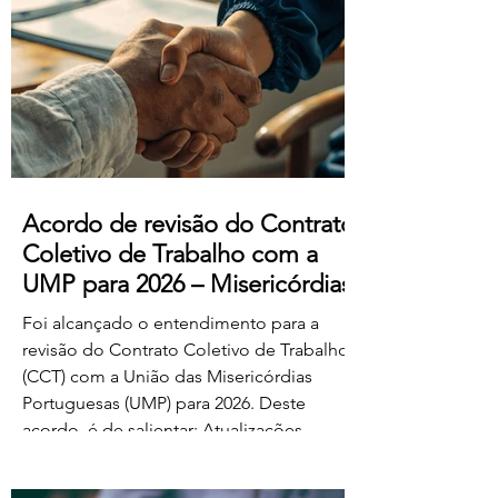
manifestado acordo ou concordância
com o projeto de diploma. A negociação
suplementar existe para permitir o
prosseguimento das negociações
relativamente às matérias sobre as quais
subsiste desacordo. Foi es
Acordo de revisão do Contrato
Coletivo de Trabalho com a
UMP para 2026 – Misericórdias
Foi alcançado o entendimento para a
revisão do Contrato Coletivo de Trabalho
(CCT) com a União das Misericórdias
Portuguesas (UMP) para 2026. Deste
acordo, é de salientar: Atualizações
salariais de 50€ para todos os níveis da
tabela dos educadores de infância e