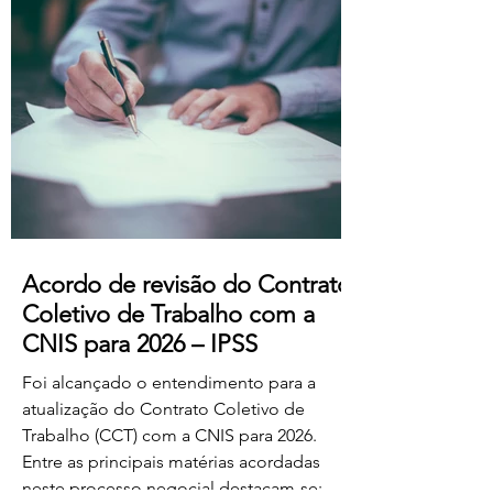
professores dos ensinos básico e
secundário profissionalizados; Aumento
do subsídio de refeição para os 5,50€.
Estas alterações produzem efeitos
retroativos a janeiro de 2026, aguardando-
se a sua publicação no Boletim
Acordo de revisão do Contrato
Coletivo de Trabalho com a
CNIS para 2026 – IPSS
Foi alcançado o entendimento para a
atualização do Contrato Coletivo de
Trabalho (CCT) com a CNIS para 2026.
Entre as principais matérias acordadas
neste processo negocial destacam-se: