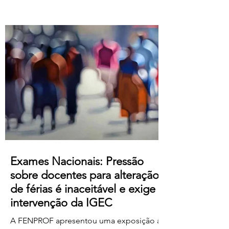
Atualização salarial de 80 € para o
primeiro nível das tabelas B-1 e B-4 e de
50 € para os restantes; Aumento do
subsídio de refeição para os 5,50€;
Crédito de horas sindicais para
delegadas/os alargado para as 8 horas
mensais. Este acordo produz efeitos
retroativos a janeiro de 2026, embora ai
Exames Nacionais: Pressão
sobre docentes para alteração
de férias é inaceitável e exige
intervenção da IGEC
A FENPROF apresentou uma exposição à