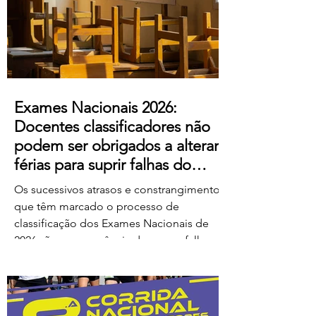
ao escândalo: a forma como pretendem
remunerar o trabalho extraordinário
realizado pelos
Exames Nacionais 2026:
Docentes classificadores não
podem ser obrigados a alterar
férias para suprir falhas do
Ministério
Os sucessivos atrasos e constrangimentos
que têm marcado o processo de
classificação dos Exames Nacionais de
2026 são consequência de graves falhas
de organização e planeamento
imputáveis ao Ministério da Educação,
Ciência e Inovação (MECI), não podendo
os docentes ser chamados a suportar os