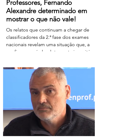
Professores, Fernando
Alexandre determinado em
mostrar o que não vale!
Os relatos que continuam a chegar de
classificadores da 2.ª fase dos exames
nacionais revelam uma situação que, a
confirmar-se, é absolutamente inaceitável.
Depois de centenas de professores terem
assegurado, em condições
extremamente difíceis, a classificação da
1.ª fase, surgem agora orientações que
determinam que, se um classificador não
registar classificações num determinado
período de tempo, as provas lhe sejam
retiradas e redistribuídas. Estamos a falar
de professores