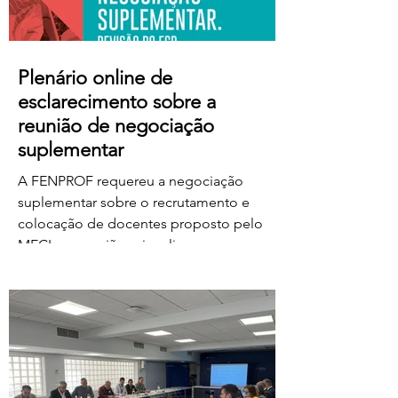
Plenário online de
esclarecimento sobre a
reunião de negociação
suplementar
A FENPROF requereu a negociação
suplementar sobre o recrutamento e
colocação de docentes proposto pelo
MECI e a reunião vai realizar-se na
próxima quinta-feira, dia 6 de agosto, às
17 horas. No dia seguinte, a FENPROF
realiza o habitual plenário online de
esclarecimento aos professores e
educadores. Para aceder ao plenário,
basta clicar no link a partir das 17 horas de
sexta-feira, dia 7 de agosto: