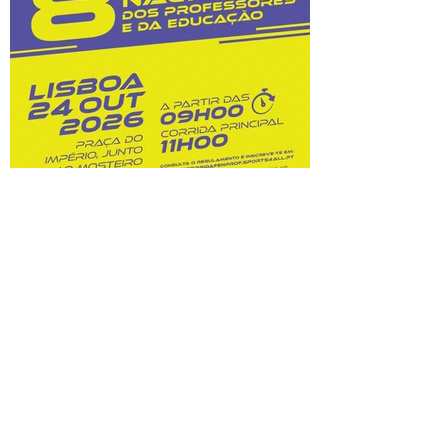
custos dessas opções. Na sequência do
prolongamento dos prazos de
classificação, o Júri Nacional de Exames
tem vindo a convocar docentes
classificadores para trabalharem entre 28
de julho
8.ª Corrida Nacional do
Professor e da Educação:
inscrições abertas!
Prova A Federação Nacional dos
Professores (FENPROF), em parceria com
a Câmara Municipal de Lisboa e com a
Associação de Atletismo de Lisboa, leva a
efeito a organização da 8.ª Corrida
Nacional do Professor e da Educação, no
dia 24 de outubro de 2026. Este evento