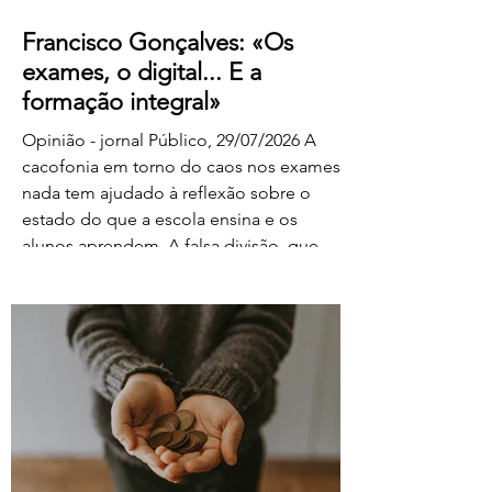
Francisco Gonçalves: «Os
exames, o digital... E a
formação integral»
Opinião - jornal Público, 29/07/2026 A
cacofonia em torno do caos nos exames
nada tem ajudado à reflexão sobre o
estado do que a escola ensina e os
alunos aprendem. A falsa divisão, que
tolhe o pensamento, entre portadores da
luz e habitantes das trevas – os da cultura
e os da ignorância, os do rigor e os do
facilitismo, os da inovação e os
empedernidos – é mais um agente de
confusão. O olhar da FENPROF para este
processo parte, como não podia deixar
de ser, das violações dos