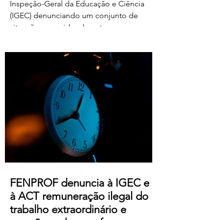
Inspeção-Geral da Educação e Ciência
(IGEC) denunciando um conjunto de
situações ocorridas durante o processo
de classificação e reapreciação dos
exames nacionais de 2026, com particular
destaque para as pressões exercidas
sobre docentes classificadores para
alterarem ou prescindirem de períodos
de férias previamente aprovados.
Segundo os relatos recebidos, diversos
professores foram instados por direções
de agrupamentos e escolas a desloc
FENPROF denuncia à IGEC e
à ACT remuneração ilegal do
trabalho extraordinário e