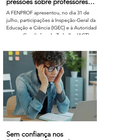
pressões sobre professores
classificadores
A FENPROF apresentou, no dia 31 de
julho, participações à Inspeção-Geral da
Educação e Ciência (IGEC) e à Autoridade
para as Condições do Trabalho (ACT),
denunciando os propósitos do Ministério
da Educação, Ciência e Inovação quanto
ao pagamento do serviço de classificação
dos exames nacionais. A FENPROF
contesta a intenção do MECI de vir a
remunerar o trabalho extraordinário dos
classificadores através do pagamento de
1 euro por resposta classificada. Em vez
de falar de remu
Sem confiança nos