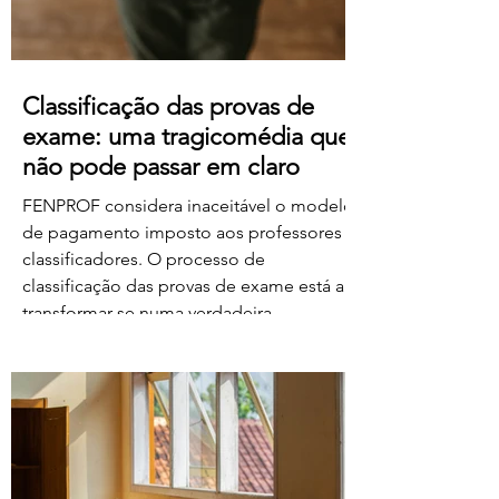
Classificação das provas de
exame: uma tragicomédia que
não pode passar em claro
FENPROF considera inaceitável o modelo
de pagamento imposto aos professores
classificadores. O processo de
classificação das provas de exame está a
transformar-se numa verdadeira
tragicomédia. Depois do caos, dos erros,
das falhas do sistema e da
desorganização que marcaram este
processo, o Governo e o Ministério da
Educação, Ciência e Inovação parecem
querer acrescentar uma nova dimensão