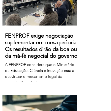
https://us06web.zoom.us/j/85736793433
FENPROF exige negociação
suplementar em mesa própria.
Os resultados dirão da boa ou
da má-fé negocial do governo
A FENPROF considera que o Ministério
da Educação, Ciência e Inovação está a
desvirtuar o mecanismo legal da
negociação coletiva ao convocar uma
reunião conjunta com todas as
organizações sindicais,
independentemente de terem requerido
negociação suplementar ou de já terem