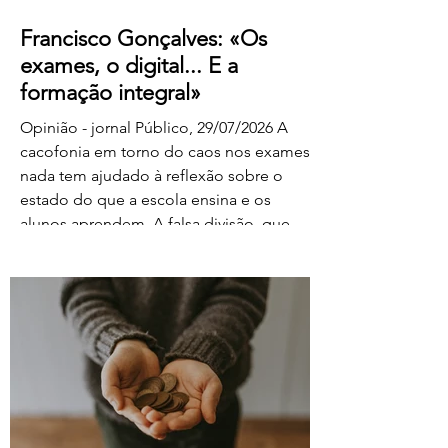
Francisco Gonçalves: «Os
exames, o digital... E a
formação integral»
Opinião - jornal Público, 29/07/2026 A
cacofonia em torno do caos nos exames
nada tem ajudado à reflexão sobre o
estado do que a escola ensina e os
alunos aprendem. A falsa divisão, que
tolhe o pensamento, entre portadores da
luz e habitantes das trevas – os da cultura
e os da ignorância, os do rigor e os do
facilitismo, os da inovação e os
empedernidos – é mais um agente de
confusão. O olhar da FENPROF para este
processo parte, como não podia deixar
de ser, das violações dos