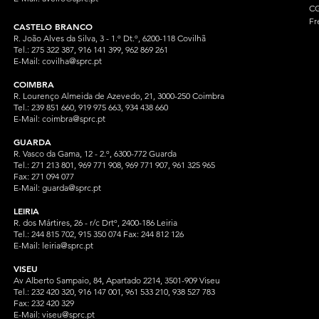
CG
Fr
CASTELO BRANCO
R. João Alves da Silva, 3 - 1.º Dt.º, 6200-118 Covilhã
Tel.: 275 322 387, 916 141 399, 962 869 261
E-Mail:
covilha@sprc.pt
COIMBRA
R. Lourenço Almeida de Azevedo, 21, 3000-250 Coimbra
Tel.:
239 851 660,
919 975 663, 934 438 66
0
E-Mail:
coimbra@sprc.pt
GUARDA
R. Vasco da Gama, 12 - 2.º, 6300-772 Guarda
Tel.: 271 213 801, 969 771 908, 969 771 907, 961 325 965
Fax: 271 094 077
E-Mail:
guarda@sprc.pt
LEIRIA
R. dos Mártires, 26 - r/c Drtº, 2400-186 Leiria
Tel.: 244 815 702, 915 350
074 Fax: 244 812 126
E-Mail:
leiria@sprc.pt
VISEU
Av Alberto Sampaio, 84, Apartado 2214, 3501-909 Viseu
Tel.: 232 420 320, 916 147 001, 961 533 210, 938 527 783
Fax: 232 420 329
E-Mail:
viseu@sprc.pt