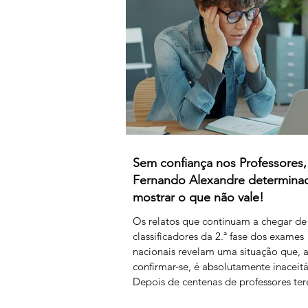
para as 8 horas mensais. Este acordo 
efeitos retroativos a janeiro de 2026,
ai
Sem confiança nos Professores,
Fernando Alexandre determin
mostrar o que não vale!
Os relatos que continuam a chegar de
classificadores da 2.ª fase dos exames
nacionais revelam uma situação que, 
confirmar-se, é absolutamente inaceitá
Depois de centenas de professores te
assegurado, em condições extremame