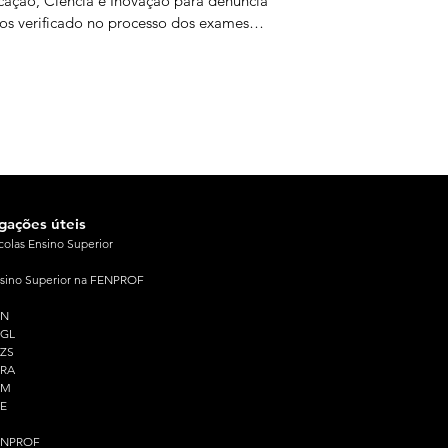
ação, Ciência e Inovação para denunciar
os verificado no processo dos exames
onais e exigir responsabilidades políticas
s falhas ocorridas. O protesto, que reuniu
rsas organizações estudantis e juvenis,
rreu no dia em que terminou a 2.ª fase
exames nacionais. Os estudantes
taram para o facto de a equidade do
esso ter ficado
igações úteis
colas Ensino Superior
sino Superior na FENPROF
PN
PGL
ZS
PRA
PM
E
ENPROF