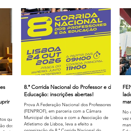
do facilitismo, os da inovação e os
rgem
deso
empedernidos – é mais um agente de
e, se
o Go
confusão. O olhar da FENPROF para este
ações
Ciên
processo parte, como não podia deixar de
as
acr
ser, das violações dos
ídas.
esc
remu
pelo
tes
8.ª Corrida Nacional do Professor e da
FEN
Educação: inscrições abertas!
lad
uprir
man
Prova A Federação Nacional dos Professores
(FENPROF), em parceria com a Câmara
No d
Municipal de Lisboa e com a Associação de
vez 
ntos que
Atletismo de Lisboa, leva a efeito a
mani
ção dos
organização da 8.ª Corrida Nacional do