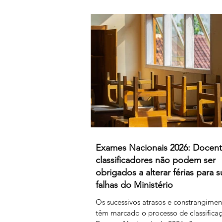
difíceis, a classificação da 1.ª fase, su
agora orientações que determinam qu
um classificador não registar classific
num determinado período de tempo, 
provas lhe sejam retiradas e redistribu
Estamos a falar de professores
Exames Nacionais 2026: Docen
classificadores não podem ser
obrigados a alterar férias para s
falhas do Ministério
Os sucessivos atrasos e constrangime
têm marcado o processo de classifica