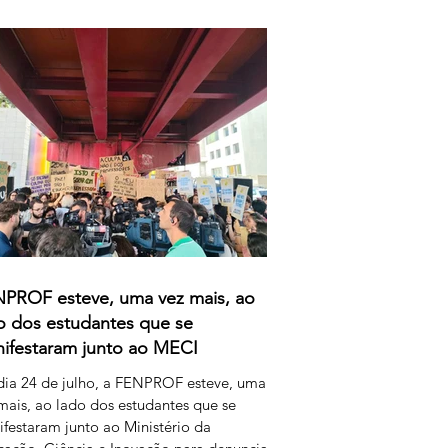
rganização que marcaram este processo,
verno e o Ministério da Educação,
cia e Inovação parecem querer
escentar uma nova dimensão ao
ândalo: a forma como pretendem
nerar o trabalho extraordinário realizado
s
PROF esteve, uma vez mais, ao
o dos estudantes que se
ifestaram junto ao MECI
ia 24 de julho, a FENPROF esteve, uma
mais, ao lado dos estudantes que se
festaram junto ao Ministério da