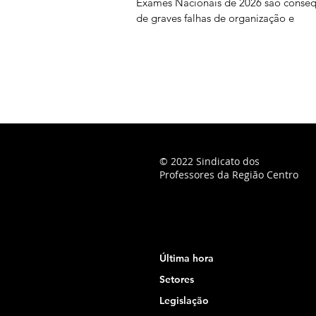
Exames Nacionais de 2026 são conse
de graves falhas de organização e
planeamento imputáveis ao Ministério
Educação, Ciência e Inovação (MECI),
podendo os docentes ser chamados a
suportar os custos dessas opções. Na
sequência do prolongamento dos pra
classificação, o Júri Nacional de Exa
vindo a convocar docentes classificad
para trabalharem entre 28 de julho
© 2022 Sindicato dos
Professores da Região Centro
Última hora
Setores
Legislação