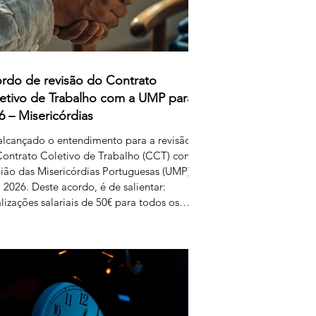
rdo de revisão do Contrato
etivo de Trabalho com a UMP para
6 – Misericórdias
alcançado o entendimento para a revisão
ontrato Coletivo de Trabalho (CCT) com
ião das Misericórdias Portuguesas (UMP)
 2026. Deste acordo, é de salientar:
lizações salariais de 50€ para todos os
is da tabela dos educadores de infância e
essores dos ensinos básico e secundário
issionalizados; Aumento do subsídio de
ição para os 5,50€. Estas alterações
uzem efeitos retroativos a janeiro de
, aguardando-se a sua publicação no
etim