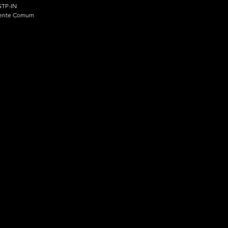
TP-IN
ente Comum