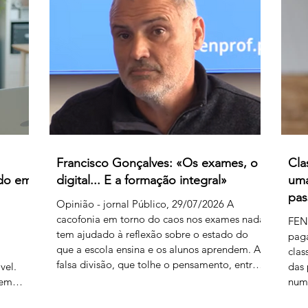
produz
férias previamente aprovados. Segundo os
vir 
 embora
relatos recebidos, diversos professores foram
clas
instados por direções de agrupamentos e
euro
escolas a desloc
de 
Francisco Gonçalves: «Os exames, o
Cla
ado em
digital... E a formação integral»
uma
pas
Opinião - jornal Público, 29/07/2026 A
cacofonia em torno do caos nos exames nada
FEN
tem ajudado à reflexão sobre o estado do
pag
que a escola ensina e os alunos aprendem. A
a
clas
falsa divisão, que tolhe o pensamento, entre
vel.
das 
portadores da luz e habitantes das trevas – os
rem
numa
da cultura e os da ignorância, os do rigor e os
nte
caos