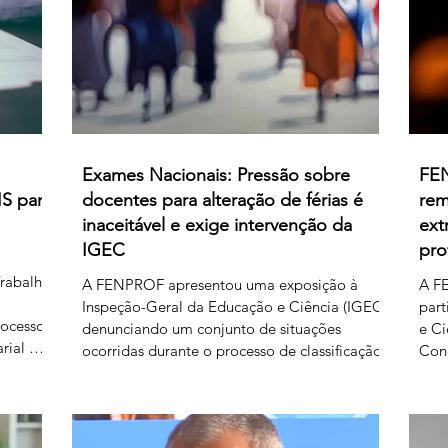
relativamente às matérias sobre as quais
subsiste desacordo. Foi es
Exames Nacionais: Pressão sobre
FEN
IS para
docentes para alteração de férias é
rem
inaceitável e exige intervenção da
ext
IGEC
pro
Trabalho
A FENPROF apresentou uma exposição à
A FE
Inspeção-Geral da Educação e Ciência (IGEC)
part
rocesso
denunciando um conjunto de situações
e Ci
rial de
ocorridas durante o processo de classificação
Con
B-1 e B-
e reapreciação dos exames nacionais de 2026,
os p
o do
com particular destaque para as pressões
Ciê
édito de
exercidas sobre docentes classificadores para
serv
rgado
alterarem ou prescindirem de períodos de
A F