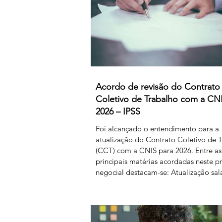
Acordo de revisão do Contrato
Coletivo de Trabalho com a CN
2026 – IPSS
Foi alcançado o entendimento para a
atualização do Contrato Coletivo de 
(CCT) com a CNIS para 2026. Entre as
principais matérias acordadas neste p
negocial destacam-se: Atualização sala
80 € para o primeiro nível das tabelas 
4 e de 50 € para os restantes; Aument
subsídio de refeição para os 5,50€; Cr
horas sindicais para delegadas/os ala