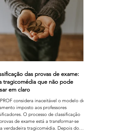
a remunerar o trabalho extraordinário dos
sificadores através do pagamento de 1
 por resposta classificada. Em vez de falar
remu
ssificação das provas de exame:
 tragicomédia que não pode
sar em claro
PROF considera inaceitável o modelo de
amento imposto aos professores
sificadores. O processo de classificação
provas de exame está a transformar-se
 verdadeira tragicomédia. Depois do
, dos erros, das falhas do sistema e da