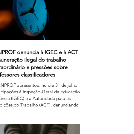
PROF denuncia à IGEC e à ACT
uneração ilegal do trabalho
raordinário e pressões sobre
fessores classificadores
NPROF apresentou, no dia 31 de julho,
icipações à Inspeção-Geral da Educação
ência (IGEC) e à Autoridade para as
dições do Trabalho (ACT), denunciando
ropósitos do Ministério da Educação,
ncia e Inovação quanto ao pagamento do
iço de classificação dos exames nacionais.
ENPROF contesta a intenção do MECI de