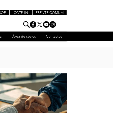
ROF
CGTP-IN
FRENTE COMUM
al
Área de sócios
Contactos