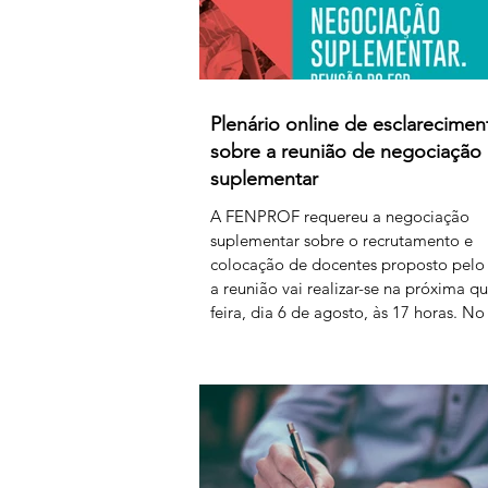
Plenário online de esclarecimen
sobre a reunião de negociação
suplementar
A FENPROF requereu a negociação
suplementar sobre o recrutamento e
colocação de docentes proposto pelo
a reunião vai realizar-se na próxima qu
feira, dia 6 de agosto, às 17 horas. No
seguinte, a FENPROF realiza o habitu
plenário online de esclarecimento aos
professores e educadores. Para acede
plenário, basta clicar no link a partir d
horas de sexta-feira, dia 7 de agosto:
https://us06web.zoom.us/j/85736793