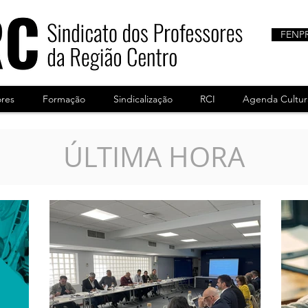
FENP
ores
Formação
Sindicalização
RCI
Agenda Cultur
ÚLTIMA HORA