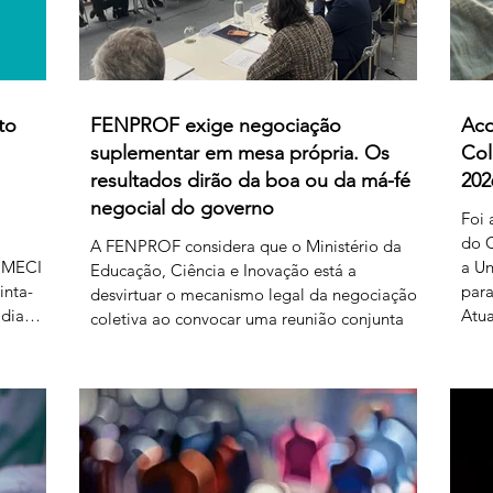
to
FENPROF exige negociação
Aco
suplementar em mesa própria. Os
Col
resultados dirão da boa ou da má-fé
202
negocial do governo
Foi 
do C
A FENPROF considera que o Ministério da
 MECI e
a Un
Educação, Ciência e Inovação está a
inta-
para
desvirtuar o mecanismo legal da negociação
 dia
Atua
coletiva ao convocar uma reunião conjunta
al
níve
com todas as organizações sindicais,
prof
independentemente de terem requerido
r ao
prof
negociação suplementar ou de já terem
as 17
refe
manifestado acordo ou concordância com o
prod
projeto de diploma. A negociação
433
2026
suplementar existe para permitir o
Bol
prosseguimento das negociações