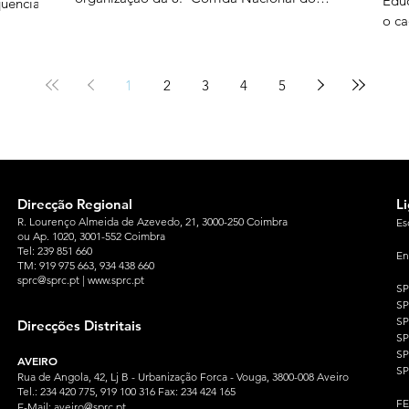
Educ
quência
Professor e da Educação, no dia 24 de
o ca
outubro de 2026. Este evento conta com um
naci
 da
programa abrangente constituído por: uma
pela
 não
prova de 10 km, de caráter competitivo, uma
dive
1
2
3
4
5
prova de 5 km, de caráter participativo, na
deco
qual se pode correr ou caminhar, corrida
dos 
zos de
Novas Gerações evento desportivo
aler
mes tem
proc
ores
Direcção Regional
L
R. Lourenço Almeida de Azevedo, 21, 3000-250 Coimbra
Es
ou Ap. 1020, 3001-552 Coimbra
Tel: 239 851 660
En
TM: 919 975 663
, 934 438 660
sprc@sprc.pt
|
www.sprc.pt
S
S
SP
Direcções Distritais
S
S
AVEIRO
SP
Rua de Angola, 42, Lj B - Urbanização Forca - Vouga, 3800-008 Aveiro
Tel.: 234 420 775, 919 100 316 Fax: 234 424 165
F
E-Mail:
aveiro@sprc.pt