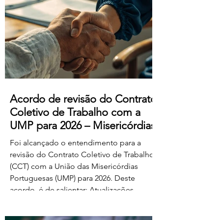
manifestado acordo ou concordância
com o projeto de diploma. A negociação
suplementar existe para permitir o
prosseguimento das negociações
relativamente às matérias sobre as quais
subsiste desacordo. Foi es
Acordo de revisão do Contrato
Coletivo de Trabalho com a
UMP para 2026 – Misericórdias
Foi alcançado o entendimento para a
revisão do Contrato Coletivo de Trabalho
(CCT) com a União das Misericórdias
Portuguesas (UMP) para 2026. Deste
acordo, é de salientar: Atualizações
salariais de 50€ para todos os níveis da
tabela dos educadores de infância e