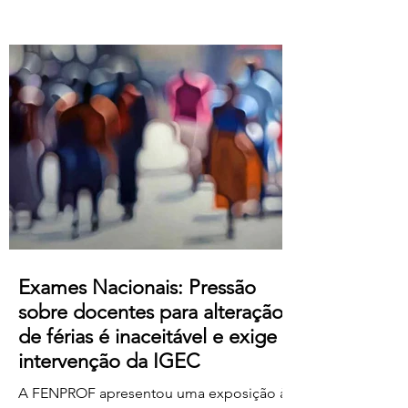
Atualização salarial de 80 € para o
primeiro nível das tabelas B-1 e B-4 e de
50 € para os restantes; Aumento do
subsídio de refeição para os 5,50€;
Crédito de horas sindicais para
delegadas/os alargado para as 8 horas
mensais. Este acordo produz efeitos
retroativos a janeiro de 2026, embora ai
Exames Nacionais: Pressão
sobre docentes para alteração
de férias é inaceitável e exige
intervenção da IGEC
A FENPROF apresentou uma exposição à