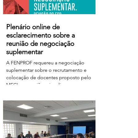
Plenário online de
esclarecimento sobre a
reunião de negociação
suplementar
A FENPROF requereu a negociação
suplementar sobre o recrutamento e
colocação de docentes proposto pelo
MECI e a reunião vai realizar-se na
próxima quinta-feira, dia 6 de agosto, às
17 horas. No dia seguinte, a FENPROF
realiza o habitual plenário online de
esclarecimento aos professores e
educadores. Para aceder ao plenário,
basta clicar no link a partir das 17 horas de
sexta-feira, dia 7 de agosto: