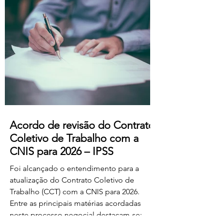
professores dos ensinos básico e
secundário profissionalizados; Aumento
do subsídio de refeição para os 5,50€.
Estas alterações produzem efeitos
retroativos a janeiro de 2026, aguardando-
se a sua publicação no Boletim
Acordo de revisão do Contrato
Coletivo de Trabalho com a
CNIS para 2026 – IPSS
Foi alcançado o entendimento para a
atualização do Contrato Coletivo de
Trabalho (CCT) com a CNIS para 2026.
Entre as principais matérias acordadas
neste processo negocial destacam-se: