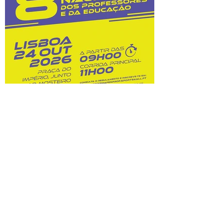
custos dessas opções. Na sequência do
prolongamento dos prazos de
classificação, o Júri Nacional de Exames
tem vindo a convocar docentes
classificadores para trabalharem entre 28
de julho
8.ª Corrida Nacional do
Professor e da Educação:
inscrições abertas!
Prova A Federação Nacional dos
Professores (FENPROF), em parceria com
a Câmara Municipal de Lisboa e com a
Associação de Atletismo de Lisboa, leva a
efeito a organização da 8.ª Corrida
Nacional do Professor e da Educação, no
dia 24 de outubro de 2026. Este evento