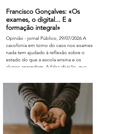
Francisco Gonçalves: «Os
exames, o digital... E a
formação integral»
Opinião - jornal Público, 29/07/2026 A
cacofonia em torno do caos nos exames
nada tem ajudado à reflexão sobre o
estado do que a escola ensina e os
alunos aprendem. A falsa divisão, que
tolhe o pensamento, entre portadores da
luz e habitantes das trevas – os da cultura
e os da ignorância, os do rigor e os do
facilitismo, os da inovação e os
empedernidos – é mais um agente de
confusão. O olhar da FENPROF para este
processo parte, como não podia deixar
de ser, das violações dos