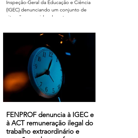
Inspeção-Geral da Educação e Ciência
(IGEC) denunciando um conjunto de
situações ocorridas durante o processo
de classificação e reapreciação dos
exames nacionais de 2026, com particular
destaque para as pressões exercidas
sobre docentes classificadores para
alterarem ou prescindirem de períodos
de férias previamente aprovados.
Segundo os relatos recebidos, diversos
professores foram instados por direções
de agrupamentos e escolas a desloc
FENPROF denuncia à IGEC e
à ACT remuneração ilegal do
trabalho extraordinário e