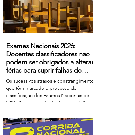
ao escândalo: a forma como pretendem
remunerar o trabalho extraordinário
realizado pelos
Exames Nacionais 2026:
Docentes classificadores não
podem ser obrigados a alterar
férias para suprir falhas do
Ministério
Os sucessivos atrasos e constrangimentos
que têm marcado o processo de
classificação dos Exames Nacionais de
2026 são consequência de graves falhas
de organização e planeamento
imputáveis ao Ministério da Educação,
Ciência e Inovação (MECI), não podendo
os docentes ser chamados a suportar os