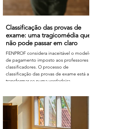
Classificação das provas de
exame: uma tragicomédia que
não pode passar em claro
FENPROF considera inaceitável o modelo
de pagamento imposto aos professores
classificadores. O processo de
classificação das provas de exame está a
transformar-se numa verdadeira
tragicomédia. Depois do caos, dos erros,
das falhas do sistema e da
desorganização que marcaram este
processo, o Governo e o Ministério da
Educação, Ciência e Inovação parecem
querer acrescentar uma nova dimensão