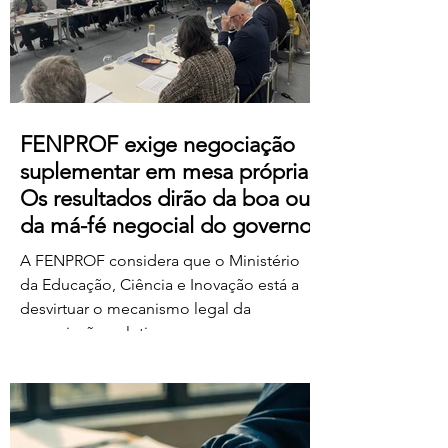
https://us06web.zoom.us/j/85736793433
FENPROF exige negociação
suplementar em mesa própria.
Os resultados dirão da boa ou
da má-fé negocial do governo
A FENPROF considera que o Ministério
da Educação, Ciência e Inovação está a
desvirtuar o mecanismo legal da
negociação coletiva ao convocar uma
reunião conjunta com todas as
organizações sindicais,
independentemente de terem requerido
negociação suplementar ou de já terem