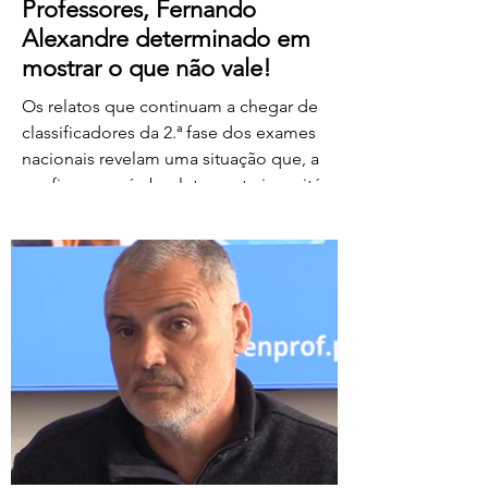
Professores, Fernando
Alexandre determinado em
mostrar o que não vale!
Os relatos que continuam a chegar de
classificadores da 2.ª fase dos exames
nacionais revelam uma situação que, a
confirmar-se, é absolutamente inaceitável.
Depois de centenas de professores terem
assegurado, em condições
extremamente difíceis, a classificação da
1.ª fase, surgem agora orientações que
determinam que, se um classificador não
registar classificações num determinado
período de tempo, as provas lhe sejam
retiradas e redistribuídas. Estamos a falar
de professores