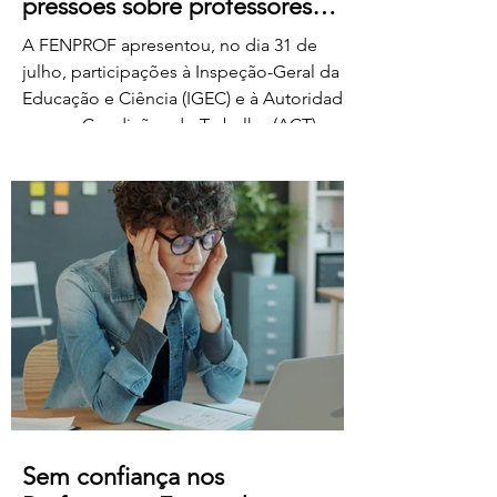
pressões sobre professores
classificadores
A FENPROF apresentou, no dia 31 de
julho, participações à Inspeção-Geral da
Educação e Ciência (IGEC) e à Autoridade
para as Condições do Trabalho (ACT),
denunciando os propósitos do Ministério
da Educação, Ciência e Inovação quanto
ao pagamento do serviço de classificação
dos exames nacionais. A FENPROF
contesta a intenção do MECI de vir a
remunerar o trabalho extraordinário dos
classificadores através do pagamento de
1 euro por resposta classificada. Em vez
de falar de remu
Sem confiança nos