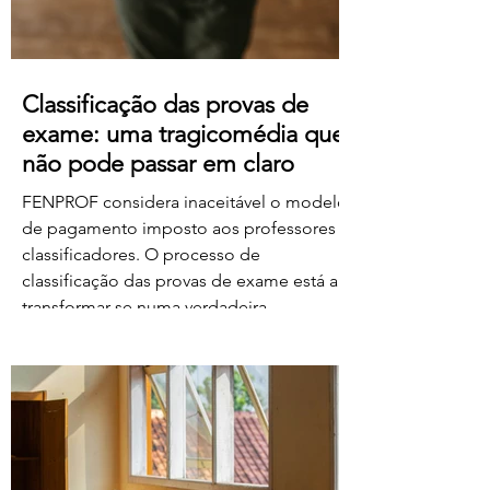
Classificação das provas de
exame: uma tragicomédia que
não pode passar em claro
FENPROF considera inaceitável o modelo
de pagamento imposto aos professores
classificadores. O processo de
classificação das provas de exame está a
transformar-se numa verdadeira
tragicomédia. Depois do caos, dos erros,
das falhas do sistema e da
desorganização que marcaram este
processo, o Governo e o Ministério da
Educação, Ciência e Inovação parecem
querer acrescentar uma nova dimensão