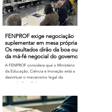
https://us06web.zoom.us/j/85736793433
FENPROF exige negociação
suplementar em mesa própria.
Os resultados dirão da boa ou
da má-fé negocial do governo
A FENPROF considera que o Ministério
da Educação, Ciência e Inovação está a
desvirtuar o mecanismo legal da
negociação coletiva ao convocar uma
reunião conjunta com todas as
organizações sindicais,
independentemente de terem requerido
negociação suplementar ou de já terem