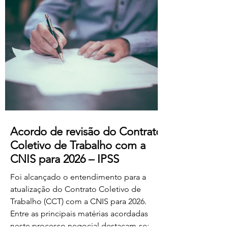
professores dos ensinos básico e
secundário profissionalizados; Aumento
do subsídio de refeição para os 5,50€.
Estas alterações produzem efeitos
retroativos a janeiro de 2026, aguardando-
se a sua publicação no Boletim
Acordo de revisão do Contrato
Coletivo de Trabalho com a
CNIS para 2026 – IPSS
Foi alcançado o entendimento para a
atualização do Contrato Coletivo de
Trabalho (CCT) com a CNIS para 2026.
Entre as principais matérias acordadas
neste processo negocial destacam-se: