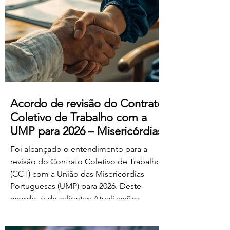
manifestado acordo ou concordância
com o projeto de diploma. A negociação
suplementar existe para permitir o
prosseguimento das negociações
relativamente às matérias sobre as quais
subsiste desacordo. Foi es
Acordo de revisão do Contrato
Coletivo de Trabalho com a
UMP para 2026 – Misericórdias
Foi alcançado o entendimento para a
revisão do Contrato Coletivo de Trabalho
(CCT) com a União das Misericórdias
Portuguesas (UMP) para 2026. Deste
acordo, é de salientar: Atualizações
salariais de 50€ para todos os níveis da
tabela dos educadores de infância e