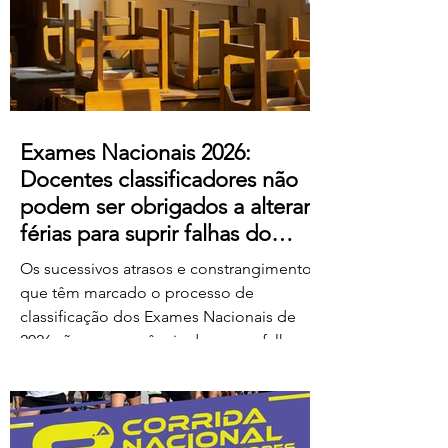
ao escândalo: a forma como pretendem
remunerar o trabalho extraordinário
realizado pelos
Exames Nacionais 2026:
Docentes classificadores não
podem ser obrigados a alterar
férias para suprir falhas do
Ministério
Os sucessivos atrasos e constrangimentos
que têm marcado o processo de
classificação dos Exames Nacionais de
2026 são consequência de graves falhas
de organização e planeamento
imputáveis ao Ministério da Educação,
Ciência e Inovação (MECI), não podendo
os docentes ser chamados a suportar os