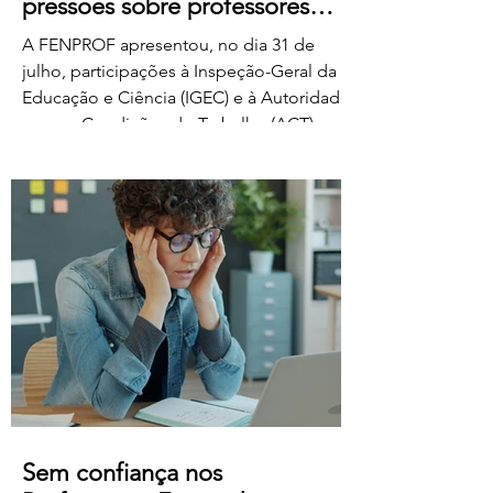
pressões sobre professores
classificadores
A FENPROF apresentou, no dia 31 de
julho, participações à Inspeção-Geral da
Educação e Ciência (IGEC) e à Autoridade
para as Condições do Trabalho (ACT),
denunciando os propósitos do Ministério
da Educação, Ciência e Inovação quanto
ao pagamento do serviço de classificação
dos exames nacionais. A FENPROF
contesta a intenção do MECI de vir a
remunerar o trabalho extraordinário dos
classificadores através do pagamento de
1 euro por resposta classificada. Em vez
de falar de remu
Sem confiança nos