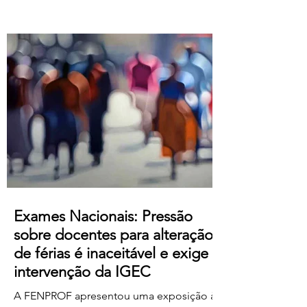
Atualização salarial de 80 € para o
primeiro nível das tabelas B-1 e B-4 e de
50 € para os restantes; Aumento do
subsídio de refeição para os 5,50€;
Crédito de horas sindicais para
delegadas/os alargado para as 8 horas
mensais. Este acordo produz efeitos
retroativos a janeiro de 2026, embora ai
Exames Nacionais: Pressão
sobre docentes para alteração
de férias é inaceitável e exige
intervenção da IGEC
A FENPROF apresentou uma exposição à