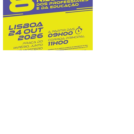
custos dessas opções. Na sequência do
prolongamento dos prazos de
classificação, o Júri Nacional de Exames
tem vindo a convocar docentes
classificadores para trabalharem entre 28
de julho
8.ª Corrida Nacional do
Professor e da Educação:
inscrições abertas!
Prova A Federação Nacional dos
Professores (FENPROF), em parceria com
a Câmara Municipal de Lisboa e com a
Associação de Atletismo de Lisboa, leva a
efeito a organização da 8.ª Corrida
Nacional do Professor e da Educação, no
dia 24 de outubro de 2026. Este evento