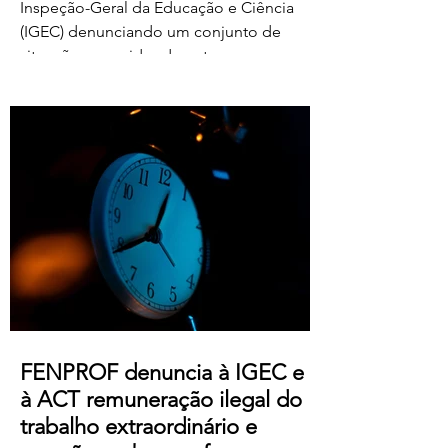
Inspeção-Geral da Educação e Ciência
(IGEC) denunciando um conjunto de
situações ocorridas durante o processo
de classificação e reapreciação dos
exames nacionais de 2026, com particular
destaque para as pressões exercidas
sobre docentes classificadores para
alterarem ou prescindirem de períodos
de férias previamente aprovados.
Segundo os relatos recebidos, diversos
professores foram instados por direções
de agrupamentos e escolas a desloc
FENPROF denuncia à IGEC e
à ACT remuneração ilegal do
trabalho extraordinário e