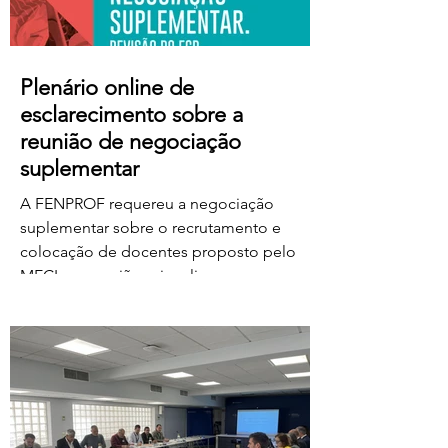
Plenário online de
esclarecimento sobre a
reunião de negociação
suplementar
A FENPROF requereu a negociação
suplementar sobre o recrutamento e
colocação de docentes proposto pelo
MECI e a reunião vai realizar-se na
próxima quinta-feira, dia 6 de agosto, às
17 horas. No dia seguinte, a FENPROF
realiza o habitual plenário online de
esclarecimento aos professores e
educadores. Para aceder ao plenário,
basta clicar no link a partir das 17 horas de
sexta-feira, dia 7 de agosto: