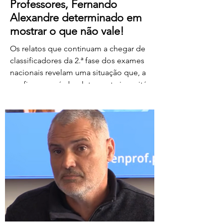
Professores, Fernando
Alexandre determinado em
mostrar o que não vale!
Os relatos que continuam a chegar de
classificadores da 2.ª fase dos exames
nacionais revelam uma situação que, a
confirmar-se, é absolutamente inaceitável.
Depois de centenas de professores terem
assegurado, em condições
extremamente difíceis, a classificação da
1.ª fase, surgem agora orientações que
determinam que, se um classificador não
registar classificações num determinado
período de tempo, as provas lhe sejam
retiradas e redistribuídas. Estamos a falar
de professores