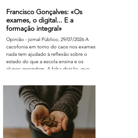
Francisco Gonçalves: «Os
exames, o digital... E a
formação integral»
Opinião - jornal Público, 29/07/2026 A
cacofonia em torno do caos nos exames
nada tem ajudado à reflexão sobre o
estado do que a escola ensina e os
alunos aprendem. A falsa divisão, que
tolhe o pensamento, entre portadores da
luz e habitantes das trevas – os da cultura
e os da ignorância, os do rigor e os do
facilitismo, os da inovação e os
empedernidos – é mais um agente de
confusão. O olhar da FENPROF para este
processo parte, como não podia deixar
de ser, das violações dos