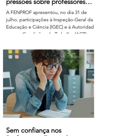
pressões sobre professores
classificadores
A FENPROF apresentou, no dia 31 de
julho, participações à Inspeção-Geral da
Educação e Ciência (IGEC) e à Autoridade
para as Condições do Trabalho (ACT),
denunciando os propósitos do Ministério
da Educação, Ciência e Inovação quanto
ao pagamento do serviço de classificação
dos exames nacionais. A FENPROF
contesta a intenção do MECI de vir a
remunerar o trabalho extraordinário dos
classificadores através do pagamento de
1 euro por resposta classificada. Em vez
de falar de remu
Sem confiança nos