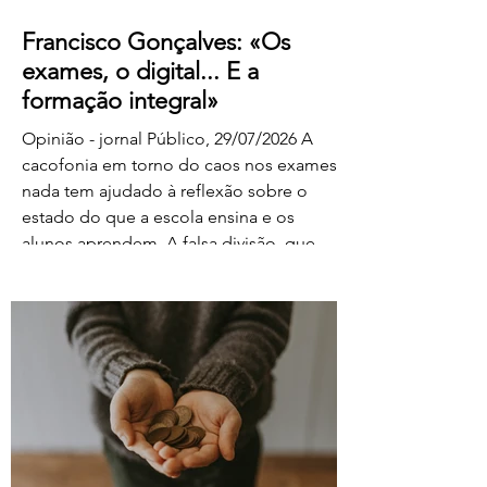
Francisco Gonçalves: «Os
exames, o digital... E a
formação integral»
Opinião - jornal Público, 29/07/2026 A
cacofonia em torno do caos nos exames
nada tem ajudado à reflexão sobre o
estado do que a escola ensina e os
alunos aprendem. A falsa divisão, que
tolhe o pensamento, entre portadores da
luz e habitantes das trevas – os da cultura
e os da ignorância, os do rigor e os do
facilitismo, os da inovação e os
empedernidos – é mais um agente de
confusão. O olhar da FENPROF para este
processo parte, como não podia deixar
de ser, das violações dos