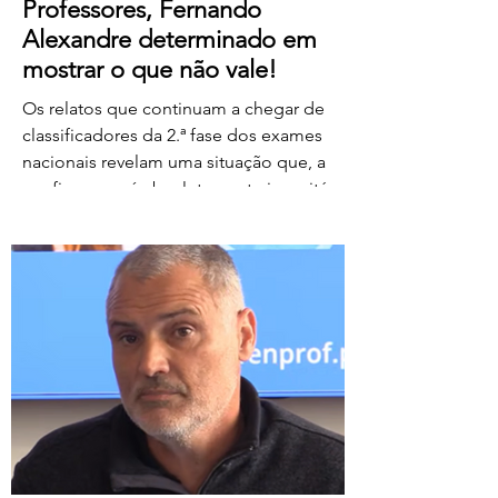
Professores, Fernando
Alexandre determinado em
mostrar o que não vale!
Os relatos que continuam a chegar de
classificadores da 2.ª fase dos exames
nacionais revelam uma situação que, a
confirmar-se, é absolutamente inaceitável.
Depois de centenas de professores terem
assegurado, em condições
extremamente difíceis, a classificação da
1.ª fase, surgem agora orientações que
determinam que, se um classificador não
registar classificações num determinado
período de tempo, as provas lhe sejam
retiradas e redistribuídas. Estamos a falar
de professores