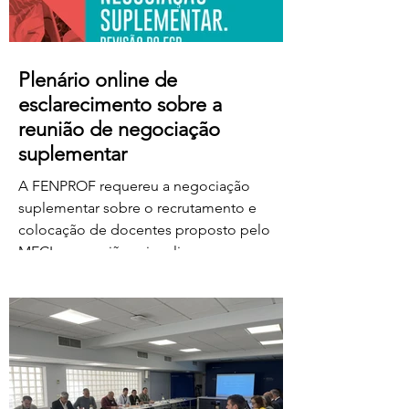
Plenário online de
esclarecimento sobre a
reunião de negociação
suplementar
A FENPROF requereu a negociação
suplementar sobre o recrutamento e
colocação de docentes proposto pelo
MECI e a reunião vai realizar-se na
próxima quinta-feira, dia 6 de agosto, às
17 horas. No dia seguinte, a FENPROF
realiza o habitual plenário online de
esclarecimento aos professores e
educadores. Para aceder ao plenário,
basta clicar no link a partir das 17 horas de
sexta-feira, dia 7 de agosto: