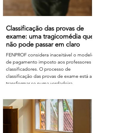
Classificação das provas de
exame: uma tragicomédia que
não pode passar em claro
FENPROF considera inaceitável o modelo
de pagamento imposto aos professores
classificadores. O processo de
classificação das provas de exame está a
transformar-se numa verdadeira
tragicomédia. Depois do caos, dos erros,
das falhas do sistema e da
desorganização que marcaram este
processo, o Governo e o Ministério da
Educação, Ciência e Inovação parecem
querer acrescentar uma nova dimensão