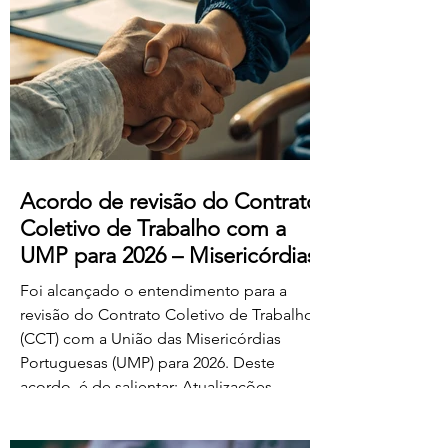
manifestado acordo ou concordância
com o projeto de diploma. A negociação
suplementar existe para permitir o
prosseguimento das negociações
relativamente às matérias sobre as quais
subsiste desacordo. Foi es
Acordo de revisão do Contrato
Coletivo de Trabalho com a
UMP para 2026 – Misericórdias
Foi alcançado o entendimento para a
revisão do Contrato Coletivo de Trabalho
(CCT) com a União das Misericórdias
Portuguesas (UMP) para 2026. Deste
acordo, é de salientar: Atualizações
salariais de 50€ para todos os níveis da
tabela dos educadores de infância e