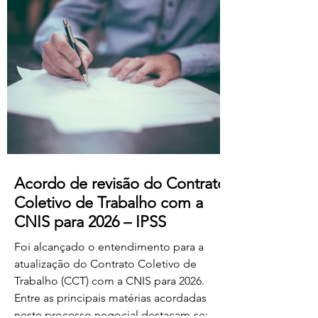
professores dos ensinos básico e
secundário profissionalizados; Aumento
do subsídio de refeição para os 5,50€.
Estas alterações produzem efeitos
retroativos a janeiro de 2026, aguardando-
se a sua publicação no Boletim
Acordo de revisão do Contrato
Coletivo de Trabalho com a
CNIS para 2026 – IPSS
Foi alcançado o entendimento para a
atualização do Contrato Coletivo de
Trabalho (CCT) com a CNIS para 2026.
Entre as principais matérias acordadas
neste processo negocial destacam-se: