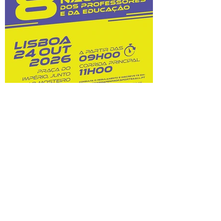
custos dessas opções. Na sequência do
prolongamento dos prazos de
classificação, o Júri Nacional de Exames
tem vindo a convocar docentes
classificadores para trabalharem entre 28
de julho
8.ª Corrida Nacional do
Professor e da Educação:
inscrições abertas!
Prova A Federação Nacional dos
Professores (FENPROF), em parceria com
a Câmara Municipal de Lisboa e com a
Associação de Atletismo de Lisboa, leva a
efeito a organização da 8.ª Corrida
Nacional do Professor e da Educação, no
dia 24 de outubro de 2026. Este evento