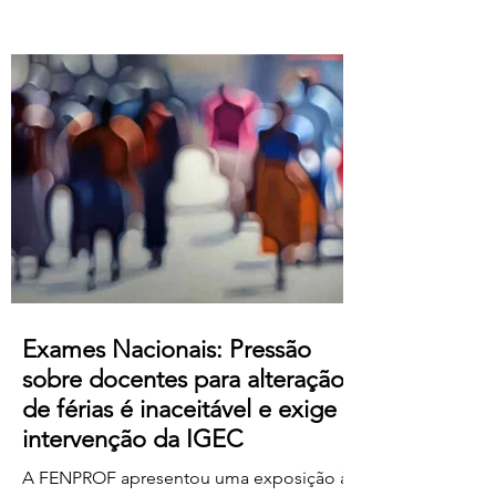
Atualização salarial de 80 € para o
primeiro nível das tabelas B-1 e B-4 e de
50 € para os restantes; Aumento do
subsídio de refeição para os 5,50€;
Crédito de horas sindicais para
delegadas/os alargado para as 8 horas
mensais. Este acordo produz efeitos
retroativos a janeiro de 2026, embora ai
Exames Nacionais: Pressão
sobre docentes para alteração
de férias é inaceitável e exige
intervenção da IGEC
A FENPROF apresentou uma exposição à