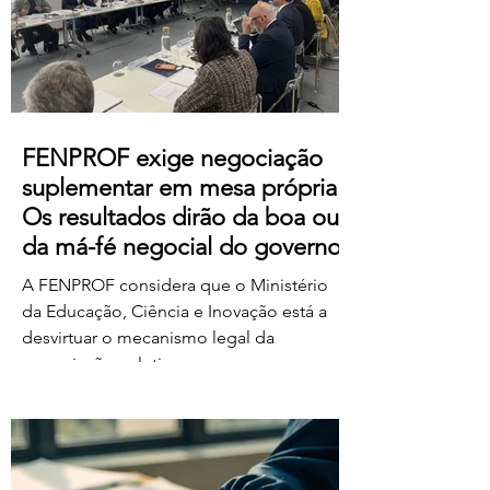
https://us06web.zoom.us/j/85736793433
FENPROF exige negociação
suplementar em mesa própria.
Os resultados dirão da boa ou
da má-fé negocial do governo
A FENPROF considera que o Ministério
da Educação, Ciência e Inovação está a
desvirtuar o mecanismo legal da
negociação coletiva ao convocar uma
reunião conjunta com todas as
organizações sindicais,
independentemente de terem requerido
negociação suplementar ou de já terem