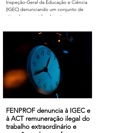
Inspeção-Geral da Educação e Ciência
(IGEC) denunciando um conjunto de
situações ocorridas durante o processo
de classificação e reapreciação dos
exames nacionais de 2026, com particular
destaque para as pressões exercidas
sobre docentes classificadores para
alterarem ou prescindirem de períodos
de férias previamente aprovados.
Segundo os relatos recebidos, diversos
professores foram instados por direções
de agrupamentos e escolas a desloc
FENPROF denuncia à IGEC e
à ACT remuneração ilegal do
trabalho extraordinário e