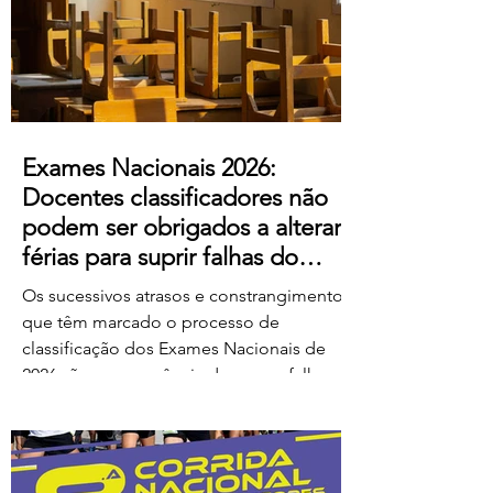
ao escândalo: a forma como pretendem
remunerar o trabalho extraordinário
realizado pelos
Exames Nacionais 2026:
Docentes classificadores não
podem ser obrigados a alterar
férias para suprir falhas do
Ministério
Os sucessivos atrasos e constrangimentos
que têm marcado o processo de
classificação dos Exames Nacionais de
2026 são consequência de graves falhas
de organização e planeamento
imputáveis ao Ministério da Educação,
Ciência e Inovação (MECI), não podendo
os docentes ser chamados a suportar os