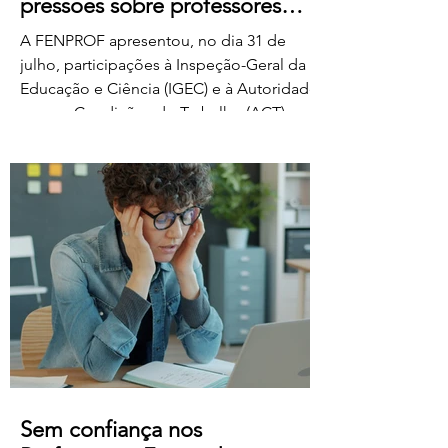
pressões sobre professores
classificadores
A FENPROF apresentou, no dia 31 de
julho, participações à Inspeção-Geral da
Educação e Ciência (IGEC) e à Autoridade
para as Condições do Trabalho (ACT),
denunciando os propósitos do Ministério
da Educação, Ciência e Inovação quanto
ao pagamento do serviço de classificação
dos exames nacionais. A FENPROF
contesta a intenção do MECI de vir a
remunerar o trabalho extraordinário dos
classificadores através do pagamento de
1 euro por resposta classificada. Em vez
de falar de remu
Sem confiança nos