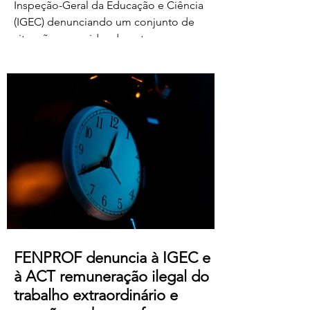
Inspeção-Geral da Educação e Ciência
(IGEC) denunciando um conjunto de
situações ocorridas durante o processo
de classificação e reapreciação dos
exames nacionais de 2026, com particular
destaque para as pressões exercidas
sobre docentes classificadores para
alterarem ou prescindirem de períodos
de férias previamente aprovados.
Segundo os relatos recebidos, diversos
professores foram instados por direções
de agrupamentos e escolas a desloc
FENPROF denuncia à IGEC e
à ACT remuneração ilegal do
trabalho extraordinário e