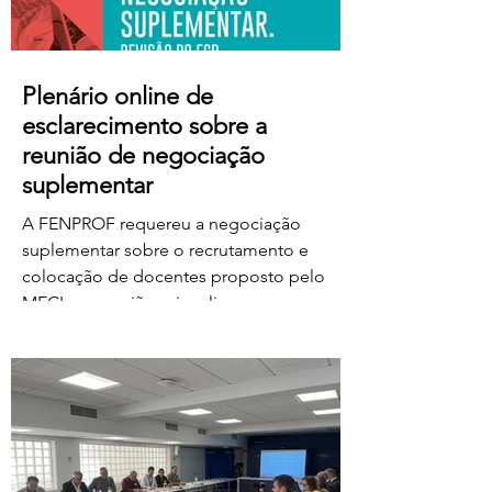
Plenário online de
esclarecimento sobre a
reunião de negociação
suplementar
A FENPROF requereu a negociação
suplementar sobre o recrutamento e
colocação de docentes proposto pelo
MECI e a reunião vai realizar-se na
próxima quinta-feira, dia 6 de agosto, às
17 horas. No dia seguinte, a FENPROF
realiza o habitual plenário online de
esclarecimento aos professores e
educadores. Para aceder ao plenário,
basta clicar no link a partir das 17 horas de
sexta-feira, dia 7 de agosto: