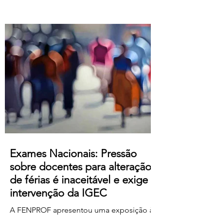
Atualização salarial de 80 € para o
primeiro nível das tabelas B-1 e B-4 e de
50 € para os restantes; Aumento do
subsídio de refeição para os 5,50€;
Crédito de horas sindicais para
delegadas/os alargado para as 8 horas
mensais. Este acordo produz efeitos
retroativos a janeiro de 2026, embora ai
Exames Nacionais: Pressão
sobre docentes para alteração
de férias é inaceitável e exige
intervenção da IGEC
A FENPROF apresentou uma exposição à