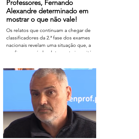
Professores, Fernando
Alexandre determinado em
mostrar o que não vale!
Os relatos que continuam a chegar de
classificadores da 2.ª fase dos exames
nacionais revelam uma situação que, a
confirmar-se, é absolutamente inaceitável.
Depois de centenas de professores terem
assegurado, em condições
extremamente difíceis, a classificação da
1.ª fase, surgem agora orientações que
determinam que, se um classificador não
registar classificações num determinado
período de tempo, as provas lhe sejam
retiradas e redistribuídas. Estamos a falar
de professores