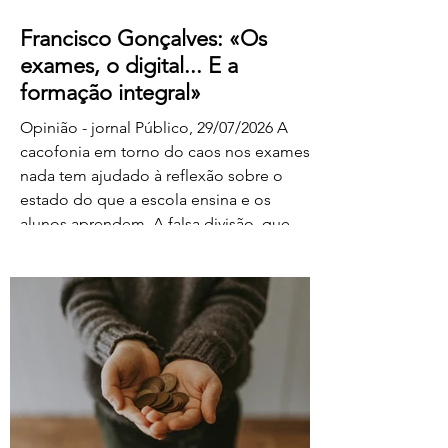
Francisco Gonçalves: «Os
exames, o digital... E a
formação integral»
Opinião - jornal Público, 29/07/2026 A
cacofonia em torno do caos nos exames
nada tem ajudado à reflexão sobre o
estado do que a escola ensina e os
alunos aprendem. A falsa divisão, que
tolhe o pensamento, entre portadores da
luz e habitantes das trevas – os da cultura
e os da ignorância, os do rigor e os do
facilitismo, os da inovação e os
empedernidos – é mais um agente de
confusão. O olhar da FENPROF para este
processo parte, como não podia deixar
de ser, das violações dos