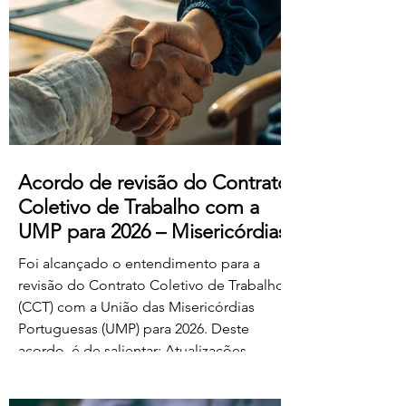
manifestado acordo ou concordância
com o projeto de diploma. A negociação
suplementar existe para permitir o
prosseguimento das negociações
relativamente às matérias sobre as quais
subsiste desacordo. Foi es
Acordo de revisão do Contrato
Coletivo de Trabalho com a
UMP para 2026 – Misericórdias
Foi alcançado o entendimento para a
revisão do Contrato Coletivo de Trabalho
(CCT) com a União das Misericórdias
Portuguesas (UMP) para 2026. Deste
acordo, é de salientar: Atualizações
salariais de 50€ para todos os níveis da
tabela dos educadores de infância e