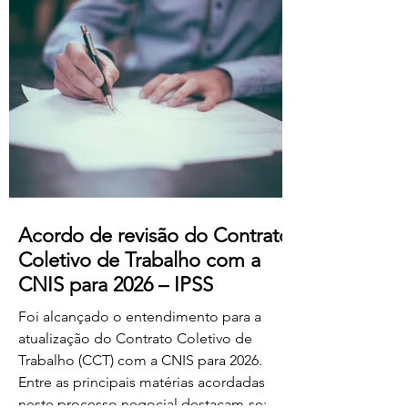
professores dos ensinos básico e
secundário profissionalizados; Aumento
do subsídio de refeição para os 5,50€.
Estas alterações produzem efeitos
retroativos a janeiro de 2026, aguardando-
se a sua publicação no Boletim
Acordo de revisão do Contrato
Coletivo de Trabalho com a
CNIS para 2026 – IPSS
Foi alcançado o entendimento para a
atualização do Contrato Coletivo de
Trabalho (CCT) com a CNIS para 2026.
Entre as principais matérias acordadas
neste processo negocial destacam-se: