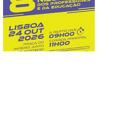
custos dessas opções. Na sequência do
prolongamento dos prazos de
classificação, o Júri Nacional de Exames
tem vindo a convocar docentes
classificadores para trabalharem entre 28
de julho
8.ª Corrida Nacional do
Professor e da Educação:
inscrições abertas!
Prova A Federação Nacional dos
Professores (FENPROF), em parceria com
a Câmara Municipal de Lisboa e com a
Associação de Atletismo de Lisboa, leva a
efeito a organização da 8.ª Corrida
Nacional do Professor e da Educação, no
dia 24 de outubro de 2026. Este evento