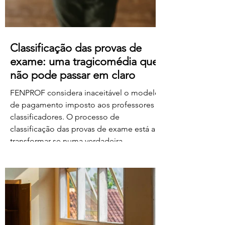
Classificação das provas de
exame: uma tragicomédia que
não pode passar em claro
FENPROF considera inaceitável o modelo
de pagamento imposto aos professores
classificadores. O processo de
classificação das provas de exame está a
transformar-se numa verdadeira
tragicomédia. Depois do caos, dos erros,
das falhas do sistema e da
desorganização que marcaram este
processo, o Governo e o Ministério da
Educação, Ciência e Inovação parecem
querer acrescentar uma nova dimensão