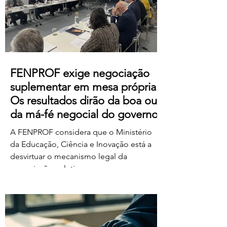
https://us06web.zoom.us/j/85736793433
FENPROF exige negociação
suplementar em mesa própria.
Os resultados dirão da boa ou
da má-fé negocial do governo
A FENPROF considera que o Ministério
da Educação, Ciência e Inovação está a
desvirtuar o mecanismo legal da
negociação coletiva ao convocar uma
reunião conjunta com todas as
organizações sindicais,
independentemente de terem requerido
negociação suplementar ou de já terem