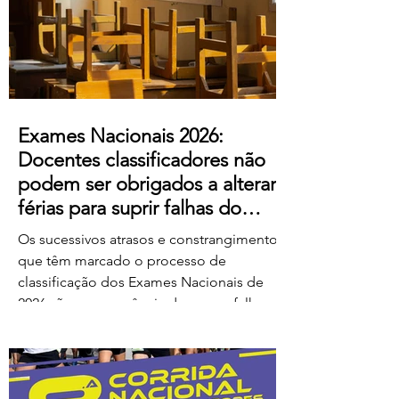
ao escândalo: a forma como pretendem
remunerar o trabalho extraordinário
realizado pelos
Exames Nacionais 2026:
Docentes classificadores não
podem ser obrigados a alterar
férias para suprir falhas do
Ministério
Os sucessivos atrasos e constrangimentos
que têm marcado o processo de
classificação dos Exames Nacionais de
2026 são consequência de graves falhas
de organização e planeamento
imputáveis ao Ministério da Educação,
Ciência e Inovação (MECI), não podendo
os docentes ser chamados a suportar os