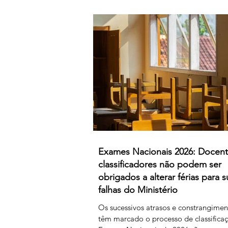
difíceis, a classificação da 1.ª fase, su
agora orientações que determinam qu
um classificador não registar classific
num determinado período de tempo, 
provas lhe sejam retiradas e redistribu
Estamos a falar de professores
Exames Nacionais 2026: Docen
classificadores não podem ser
obrigados a alterar férias para s
falhas do Ministério
Os sucessivos atrasos e constrangime
têm marcado o processo de classifica