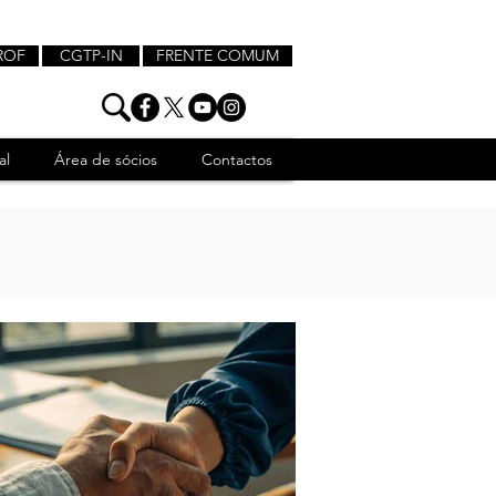
ROF
CGTP-IN
FRENTE COMUM
al
Área de sócios
Contactos