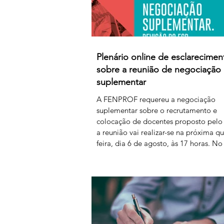
Plenário online de esclarecimen
sobre a reunião de negociação
suplementar
A FENPROF requereu a negociação
suplementar sobre o recrutamento e
colocação de docentes proposto pelo
a reunião vai realizar-se na próxima qu
feira, dia 6 de agosto, às 17 horas. No
seguinte, a FENPROF realiza o habitu
plenário online de esclarecimento aos
professores e educadores. Para acede
plenário, basta clicar no link a partir d
horas de sexta-feira, dia 7 de agosto:
https://us06web.zoom.us/j/85736793