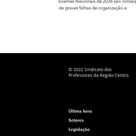
Exames Nacionais de 2026 são conse
de graves falhas de organização e
planeamento imputáveis ao Ministério
Educação, Ciência e Inovação (MECI),
podendo os docentes ser chamados a
suportar os custos dessas opções. Na
sequência do prolongamento dos pra
classificação, o Júri Nacional de Exa
vindo a convocar docentes classificad
para trabalharem entre 28 de julho
© 2022 Sindicato dos
Professores da Região Centro
Última hora
Setores
Legislação