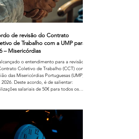
rdo de revisão do Contrato
etivo de Trabalho com a UMP para
6 – Misericórdias
alcançado o entendimento para a revisão
ontrato Coletivo de Trabalho (CCT) com
ião das Misericórdias Portuguesas (UMP)
 2026. Deste acordo, é de salientar:
lizações salariais de 50€ para todos os
is da tabela dos educadores de infância e
essores dos ensinos básico e secundário
issionalizados; Aumento do subsídio de
ição para os 5,50€. Estas alterações
uzem efeitos retroativos a janeiro de
, aguardando-se a sua publicação no
etim