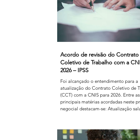
Acordo de revisão do Contrato
Coletivo de Trabalho com a CN
2026 – IPSS
Foi alcançado o entendimento para a
atualização do Contrato Coletivo de 
(CCT) com a CNIS para 2026. Entre as
principais matérias acordadas neste p
negocial destacam-se: Atualização sala
80 € para o primeiro nível das tabelas 
4 e de 50 € para os restantes; Aument
subsídio de refeição para os 5,50€; Cr
horas sindicais para delegadas/os ala