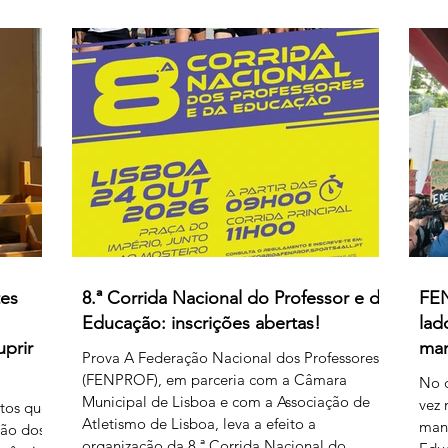
do facilitismo, os da inovação e os
rgem
deso
empedernidos – é mais um agente de
e, se
o Go
confusão. O olhar da FENPROF para este
ações
Ciên
processo parte, como não podia deixar de
as
acr
ser, das violações dos
ídas.
esc
remu
pelo
tes
8.ª Corrida Nacional do Professor e da
FEN
Educação: inscrições abertas!
lad
uprir
man
Prova A Federação Nacional dos Professores
(FENPROF), em parceria com a Câmara
No d
Municipal de Lisboa e com a Associação de
vez 
ntos que
Atletismo de Lisboa, leva a efeito a
mani
ção dos
organização da 8.ª Corrida Nacional do