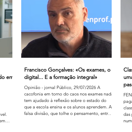
produz
férias previamente aprovados. Segundo os
vir 
 embora
relatos recebidos, diversos professores foram
clas
instados por direções de agrupamentos e
euro
escolas a desloc
de 
Francisco Gonçalves: «Os exames, o
Cla
ado em
digital... E a formação integral»
uma
pas
Opinião - jornal Público, 29/07/2026 A
cacofonia em torno do caos nos exames nada
FEN
tem ajudado à reflexão sobre o estado do
pag
que a escola ensina e os alunos aprendem. A
a
clas
falsa divisão, que tolhe o pensamento, entre
vel.
das 
portadores da luz e habitantes das trevas – os
rem
numa
da cultura e os da ignorância, os do rigor e os
nte
caos