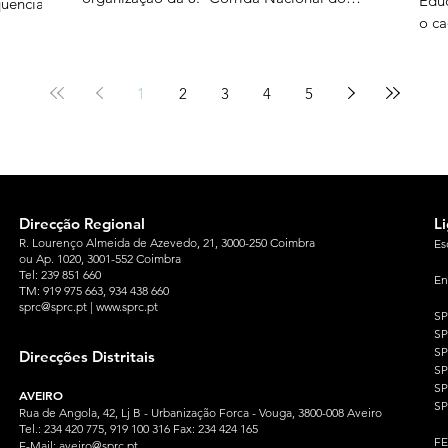
Educ
quência
Professor e da Educação, no dia 24 de
o ca
outubro de 2026. Este evento conta com um
naci
 da
programa abrangente constituído por: uma
pela
 não
prova de 10 km, de caráter competitivo, uma
dive
1
2
3
4
5
prova de 5 km, de caráter participativo, na
deco
qual se pode correr ou caminhar, corrida
dos 
zos de
Novas Gerações evento desportivo
aler
mes tem
proc
ores
Direcção Regional
L
R. Lourenço Almeida de Azevedo, 21, 3000-250 Coimbra
Es
ou Ap. 1020, 3001-552 Coimbra
Tel: 239 851 660
En
TM: 919 975 663
, 934 438 660
sprc@sprc.pt
|
www.sprc.pt
S
S
SP
Direcções Distritais
S
S
AVEIRO
SP
Rua de Angola, 42, Lj B - Urbanização Forca - Vouga, 3800-008 Aveiro
Tel.: 234 420 775, 919 100 316 Fax: 234 424 165
F
E-Mail:
aveiro@sprc.pt