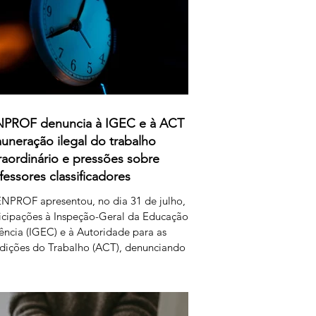
PROF denuncia à IGEC e à ACT
uneração ilegal do trabalho
raordinário e pressões sobre
fessores classificadores
NPROF apresentou, no dia 31 de julho,
icipações à Inspeção-Geral da Educação
ência (IGEC) e à Autoridade para as
dições do Trabalho (ACT), denunciando
ropósitos do Ministério da Educação,
ncia e Inovação quanto ao pagamento do
iço de classificação dos exames nacionais.
ENPROF contesta a intenção do MECI de