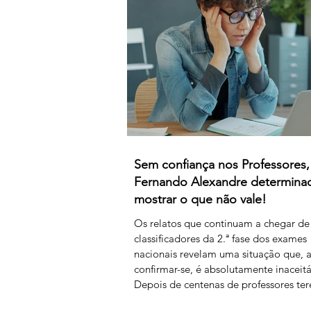
para as 8 horas mensais. Este acordo 
efeitos retroativos a janeiro de 2026,
ai
Sem confiança nos Professores,
Fernando Alexandre determin
mostrar o que não vale!
Os relatos que continuam a chegar de
classificadores da 2.ª fase dos exames
nacionais revelam uma situação que, 
confirmar-se, é absolutamente inaceitá
Depois de centenas de professores te
assegurado, em condições extremame