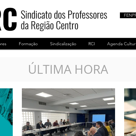
FENP
ores
Formação
Sindicalização
RCI
Agenda Cultur
ÚLTIMA HORA