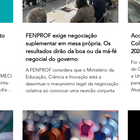
to
FENPROF exige negociação
Aco
suplementar em mesa própria. Os
Col
resultados dirão da boa ou da má-fé
202
negocial do governo
Foi 
do C
A FENPROF considera que o Ministério da
 MECI e
a Un
Educação, Ciência e Inovação está a
inta-
para
desvirtuar o mecanismo legal da negociação
 dia
Atua
coletiva ao convocar uma reunião conjunta
al
níve
com todas as organizações sindicais,
prof
independentemente de terem requerido
r ao
prof
negociação suplementar ou de já terem
as 17
refe
manifestado acordo ou concordância com o
prod
projeto de diploma. A negociação
433
2026
suplementar existe para permitir o
Bol
prosseguimento das negociações