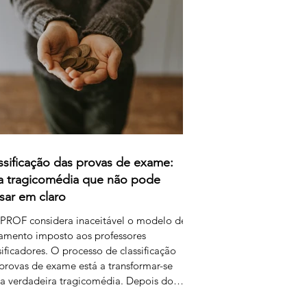
a remunerar o trabalho extraordinário dos
sificadores através do pagamento de 1
 por resposta classificada. Em vez de falar
remu
ssificação das provas de exame:
 tragicomédia que não pode
sar em claro
PROF considera inaceitável o modelo de
amento imposto aos professores
sificadores. O processo de classificação
provas de exame está a transformar-se
 verdadeira tragicomédia. Depois do
, dos erros, das falhas do sistema e da