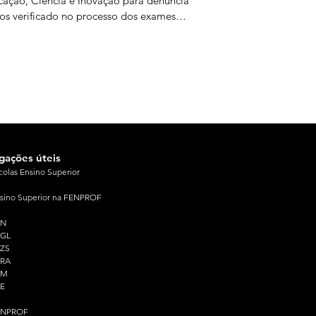
ação, Ciência e Inovação para denunciar
os verificado no processo dos exames
onais e exigir responsabilidades políticas
s falhas ocorridas. O protesto, que reuniu
rsas organizações estudantis e juvenis,
rreu no dia em que terminou a 2.ª fase
exames nacionais. Os estudantes
taram para o facto de a equidade do
esso ter ficado
igações úteis
colas Ensino Superior
sino Superior na FENPROF
PN
PGL
ZS
PRA
PM
E
ENPROF