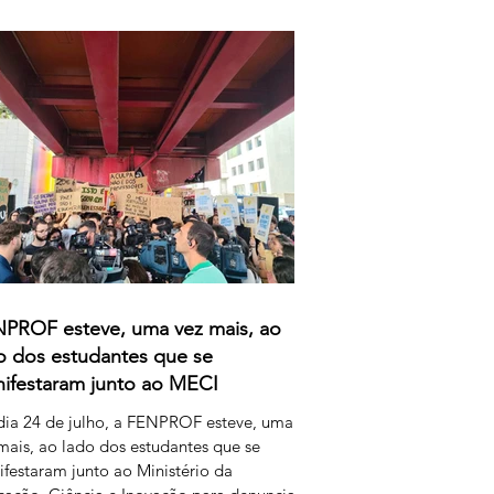
rganização que marcaram este processo,
verno e o Ministério da Educação,
cia e Inovação parecem querer
escentar uma nova dimensão ao
ândalo: a forma como pretendem
nerar o trabalho extraordinário realizado
s
PROF esteve, uma vez mais, ao
o dos estudantes que se
ifestaram junto ao MECI
ia 24 de julho, a FENPROF esteve, uma
mais, ao lado dos estudantes que se
festaram junto ao Ministério da