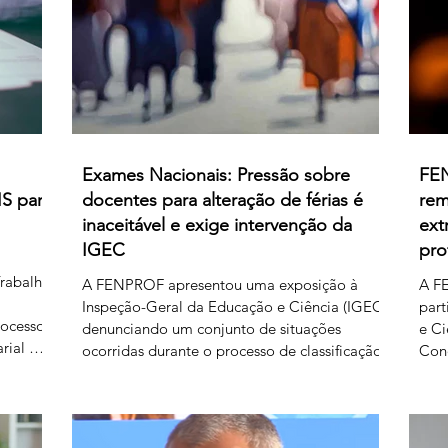
relativamente às matérias sobre as quais
subsiste desacordo. Foi es
Exames Nacionais: Pressão sobre
FEN
IS para
docentes para alteração de férias é
rem
inaceitável e exige intervenção da
ext
IGEC
pro
Trabalho
A FENPROF apresentou uma exposição à
A FE
Inspeção-Geral da Educação e Ciência (IGEC)
part
rocesso
denunciando um conjunto de situações
e Ci
rial de
ocorridas durante o processo de classificação
Con
B-1 e B-
e reapreciação dos exames nacionais de 2026,
os p
o do
com particular destaque para as pressões
Ciê
édito de
exercidas sobre docentes classificadores para
serv
rgado
alterarem ou prescindirem de períodos de
A F