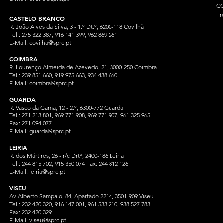
CG
Fr
CASTELO BRANCO
R. João Alves da Silva, 3 - 1.º Dt.º, 6200-118 Covilhã
Tel.: 275 322 387, 916 141 399, 962 869 261
E-Mail:
covilha@sprc.pt
COIMBRA
R. Lourenço Almeida de Azevedo, 21, 3000-250 Coimbra
Tel.:
239 851 660,
919 975 663, 934 438 66
0
E-Mail:
coimbra@sprc.pt
GUARDA
R. Vasco da Gama, 12 - 2.º, 6300-772 Guarda
Tel.: 271 213 801, 969 771 908, 969 771 907, 961 325 965
Fax: 271 094 077
E-Mail:
guarda@sprc.pt
LEIRIA
R. dos Mártires, 26 - r/c Drtº, 2400-186 Leiria
Tel.: 244 815 702, 915 350
074 Fax: 244 812 126
E-Mail:
leiria@sprc.pt
VISEU
Av Alberto Sampaio, 84, Apartado 2214, 3501-909 Viseu
Tel.: 232 420 320, 916 147 001, 961 533 210, 938 527 783
Fax: 232 420 329
E-Mail:
viseu@sprc.pt