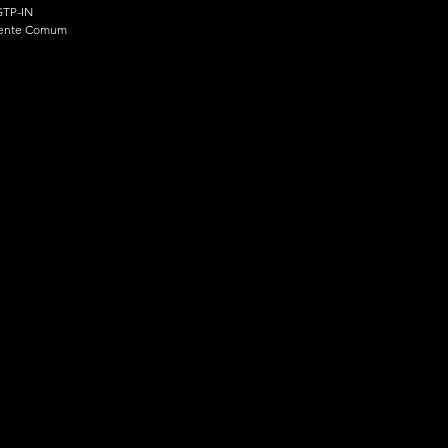
TP-IN
ente Comum