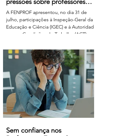
pressões sobre professores
classificadores
A FENPROF apresentou, no dia 31 de
julho, participações à Inspeção-Geral da
Educação e Ciência (IGEC) e à Autoridade
para as Condições do Trabalho (ACT),
denunciando os propósitos do Ministério
da Educação, Ciência e Inovação quanto
ao pagamento do serviço de classificação
dos exames nacionais. A FENPROF
contesta a intenção do MECI de vir a
remunerar o trabalho extraordinário dos
classificadores através do pagamento de
1 euro por resposta classificada. Em vez
de falar de remu
Sem confiança nos