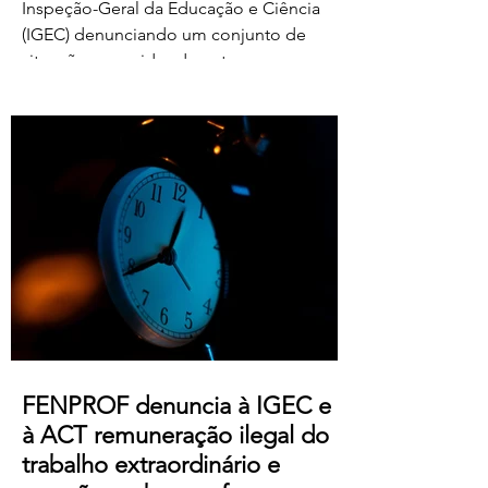
Inspeção-Geral da Educação e Ciência
(IGEC) denunciando um conjunto de
situações ocorridas durante o processo
de classificação e reapreciação dos
exames nacionais de 2026, com particular
destaque para as pressões exercidas
sobre docentes classificadores para
alterarem ou prescindirem de períodos
de férias previamente aprovados.
Segundo os relatos recebidos, diversos
professores foram instados por direções
de agrupamentos e escolas a desloc
FENPROF denuncia à IGEC e
à ACT remuneração ilegal do
trabalho extraordinário e