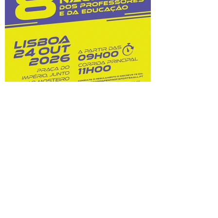
custos dessas opções. Na sequência do
prolongamento dos prazos de
classificação, o Júri Nacional de Exames
tem vindo a convocar docentes
classificadores para trabalharem entre 28
de julho
8.ª Corrida Nacional do
Professor e da Educação:
inscrições abertas!
Prova A Federação Nacional dos
Professores (FENPROF), em parceria com
a Câmara Municipal de Lisboa e com a
Associação de Atletismo de Lisboa, leva a
efeito a organização da 8.ª Corrida
Nacional do Professor e da Educação, no
dia 24 de outubro de 2026. Este evento