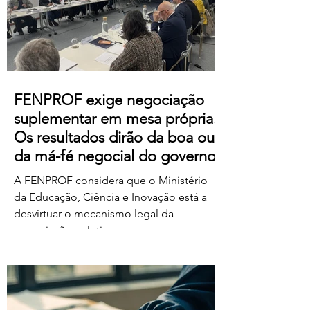
https://us06web.zoom.us/j/85736793433
FENPROF exige negociação
suplementar em mesa própria.
Os resultados dirão da boa ou
da má-fé negocial do governo
A FENPROF considera que o Ministério
da Educação, Ciência e Inovação está a
desvirtuar o mecanismo legal da
negociação coletiva ao convocar uma
reunião conjunta com todas as
organizações sindicais,
independentemente de terem requerido
negociação suplementar ou de já terem