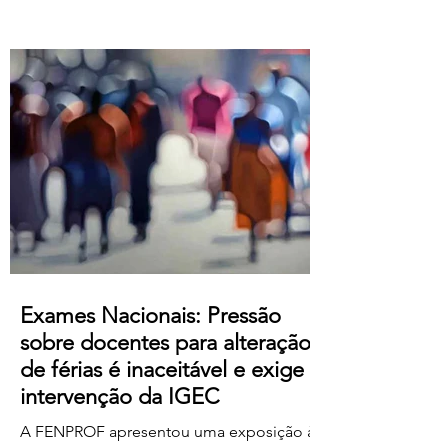
Atualização salarial de 80 € para o
primeiro nível das tabelas B-1 e B-4 e de
50 € para os restantes; Aumento do
subsídio de refeição para os 5,50€;
Crédito de horas sindicais para
delegadas/os alargado para as 8 horas
mensais. Este acordo produz efeitos
retroativos a janeiro de 2026, embora ai
Exames Nacionais: Pressão
sobre docentes para alteração
de férias é inaceitável e exige
intervenção da IGEC
A FENPROF apresentou uma exposição à