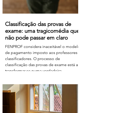
Classificação das provas de
exame: uma tragicomédia que
não pode passar em claro
FENPROF considera inaceitável o modelo
de pagamento imposto aos professores
classificadores. O processo de
classificação das provas de exame está a
transformar-se numa verdadeira
tragicomédia. Depois do caos, dos erros,
das falhas do sistema e da
desorganização que marcaram este
processo, o Governo e o Ministério da
Educação, Ciência e Inovação parecem
querer acrescentar uma nova dimensão