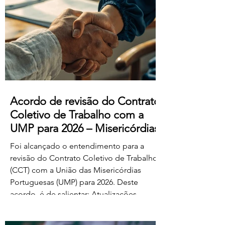
manifestado acordo ou concordância
com o projeto de diploma. A negociação
suplementar existe para permitir o
prosseguimento das negociações
relativamente às matérias sobre as quais
subsiste desacordo. Foi es
Acordo de revisão do Contrato
Coletivo de Trabalho com a
UMP para 2026 – Misericórdias
Foi alcançado o entendimento para a
revisão do Contrato Coletivo de Trabalho
(CCT) com a União das Misericórdias
Portuguesas (UMP) para 2026. Deste
acordo, é de salientar: Atualizações
salariais de 50€ para todos os níveis da
tabela dos educadores de infância e