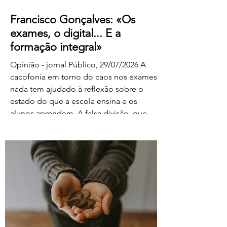
Francisco Gonçalves: «Os
exames, o digital... E a
formação integral»
Opinião - jornal Público, 29/07/2026 A
cacofonia em torno do caos nos exames
nada tem ajudado à reflexão sobre o
estado do que a escola ensina e os
alunos aprendem. A falsa divisão, que
tolhe o pensamento, entre portadores da
luz e habitantes das trevas – os da cultura
e os da ignorância, os do rigor e os do
facilitismo, os da inovação e os
empedernidos – é mais um agente de
confusão. O olhar da FENPROF para este
processo parte, como não podia deixar
de ser, das violações dos