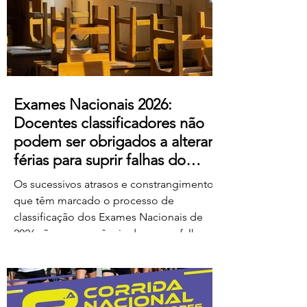
ao escândalo: a forma como pretendem
remunerar o trabalho extraordinário
realizado pelos
Exames Nacionais 2026:
Docentes classificadores não
podem ser obrigados a alterar
férias para suprir falhas do
Ministério
Os sucessivos atrasos e constrangimentos
que têm marcado o processo de
classificação dos Exames Nacionais de
2026 são consequência de graves falhas
de organização e planeamento
imputáveis ao Ministério da Educação,
Ciência e Inovação (MECI), não podendo
os docentes ser chamados a suportar os