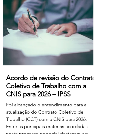
professores dos ensinos básico e
secundário profissionalizados; Aumento
do subsídio de refeição para os 5,50€.
Estas alterações produzem efeitos
retroativos a janeiro de 2026, aguardando-
se a sua publicação no Boletim
Acordo de revisão do Contrato
Coletivo de Trabalho com a
CNIS para 2026 – IPSS
Foi alcançado o entendimento para a
atualização do Contrato Coletivo de
Trabalho (CCT) com a CNIS para 2026.
Entre as principais matérias acordadas
neste processo negocial destacam-se: