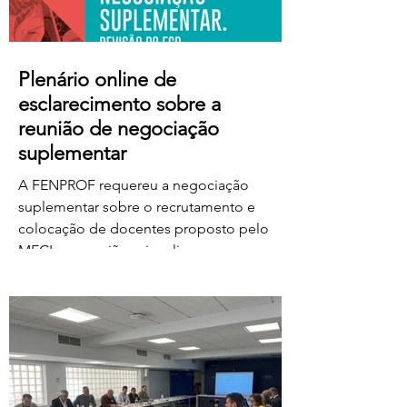
Plenário online de
esclarecimento sobre a
reunião de negociação
suplementar
A FENPROF requereu a negociação
suplementar sobre o recrutamento e
colocação de docentes proposto pelo
MECI e a reunião vai realizar-se na
próxima quinta-feira, dia 6 de agosto, às
17 horas. No dia seguinte, a FENPROF
realiza o habitual plenário online de
esclarecimento aos professores e
educadores. Para aceder ao plenário,
basta clicar no link a partir das 17 horas de
sexta-feira, dia 7 de agosto: