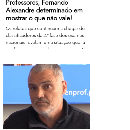
Professores, Fernando
Alexandre determinado em
mostrar o que não vale!
Os relatos que continuam a chegar de
classificadores da 2.ª fase dos exames
nacionais revelam uma situação que, a
confirmar-se, é absolutamente inaceitável.
Depois de centenas de professores terem
assegurado, em condições
extremamente difíceis, a classificação da
1.ª fase, surgem agora orientações que
determinam que, se um classificador não
registar classificações num determinado
período de tempo, as provas lhe sejam
retiradas e redistribuídas. Estamos a falar
de professores