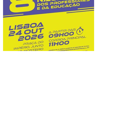
custos dessas opções. Na sequência do
prolongamento dos prazos de
classificação, o Júri Nacional de Exames
tem vindo a convocar docentes
classificadores para trabalharem entre 28
de julho
8.ª Corrida Nacional do
Professor e da Educação:
inscrições abertas!
Prova A Federação Nacional dos
Professores (FENPROF), em parceria com
a Câmara Municipal de Lisboa e com a
Associação de Atletismo de Lisboa, leva a
efeito a organização da 8.ª Corrida
Nacional do Professor e da Educação, no
dia 24 de outubro de 2026. Este evento