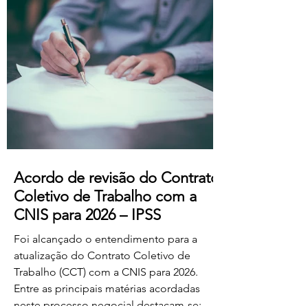
professores dos ensinos básico e
secundário profissionalizados; Aumento
do subsídio de refeição para os 5,50€.
Estas alterações produzem efeitos
retroativos a janeiro de 2026, aguardando-
se a sua publicação no Boletim
Acordo de revisão do Contrato
Coletivo de Trabalho com a
CNIS para 2026 – IPSS
Foi alcançado o entendimento para a
atualização do Contrato Coletivo de
Trabalho (CCT) com a CNIS para 2026.
Entre as principais matérias acordadas
neste processo negocial destacam-se: