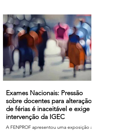
Atualização salarial de 80 € para o
primeiro nível das tabelas B-1 e B-4 e de
50 € para os restantes; Aumento do
subsídio de refeição para os 5,50€;
Crédito de horas sindicais para
delegadas/os alargado para as 8 horas
mensais. Este acordo produz efeitos
retroativos a janeiro de 2026, embora ai
Exames Nacionais: Pressão
sobre docentes para alteração
de férias é inaceitável e exige
intervenção da IGEC
A FENPROF apresentou uma exposição à