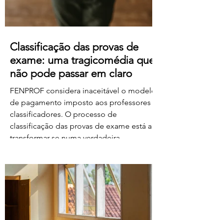
Classificação das provas de
exame: uma tragicomédia que
não pode passar em claro
FENPROF considera inaceitável o modelo
de pagamento imposto aos professores
classificadores. O processo de
classificação das provas de exame está a
transformar-se numa verdadeira
tragicomédia. Depois do caos, dos erros,
das falhas do sistema e da
desorganização que marcaram este
processo, o Governo e o Ministério da
Educação, Ciência e Inovação parecem
querer acrescentar uma nova dimensão