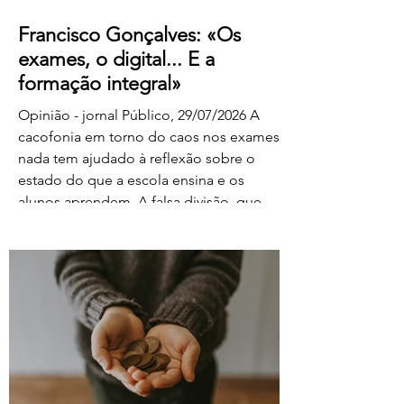
Francisco Gonçalves: «Os
exames, o digital... E a
formação integral»
Opinião - jornal Público, 29/07/2026 A
cacofonia em torno do caos nos exames
nada tem ajudado à reflexão sobre o
estado do que a escola ensina e os
alunos aprendem. A falsa divisão, que
tolhe o pensamento, entre portadores da
luz e habitantes das trevas – os da cultura
e os da ignorância, os do rigor e os do
facilitismo, os da inovação e os
empedernidos – é mais um agente de
confusão. O olhar da FENPROF para este
processo parte, como não podia deixar
de ser, das violações dos