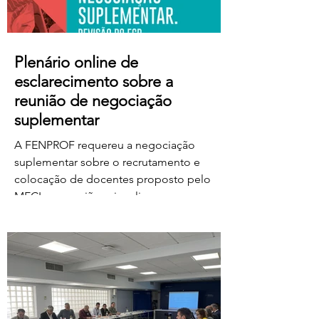
Plenário online de
esclarecimento sobre a
reunião de negociação
suplementar
A FENPROF requereu a negociação
suplementar sobre o recrutamento e
colocação de docentes proposto pelo
MECI e a reunião vai realizar-se na
próxima quinta-feira, dia 6 de agosto, às
17 horas. No dia seguinte, a FENPROF
realiza o habitual plenário online de
esclarecimento aos professores e
educadores. Para aceder ao plenário,
basta clicar no link a partir das 17 horas de
sexta-feira, dia 7 de agosto: