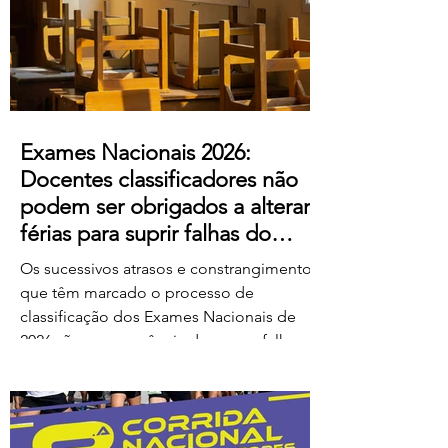
ao escândalo: a forma como pretendem
remunerar o trabalho extraordinário
realizado pelos
Exames Nacionais 2026:
Docentes classificadores não
podem ser obrigados a alterar
férias para suprir falhas do
Ministério
Os sucessivos atrasos e constrangimentos
que têm marcado o processo de
classificação dos Exames Nacionais de
2026 são consequência de graves falhas
de organização e planeamento
imputáveis ao Ministério da Educação,
Ciência e Inovação (MECI), não podendo
os docentes ser chamados a suportar os