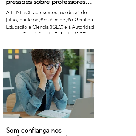
pressões sobre professores
classificadores
A FENPROF apresentou, no dia 31 de
julho, participações à Inspeção-Geral da
Educação e Ciência (IGEC) e à Autoridade
para as Condições do Trabalho (ACT),
denunciando os propósitos do Ministério
da Educação, Ciência e Inovação quanto
ao pagamento do serviço de classificação
dos exames nacionais. A FENPROF
contesta a intenção do MECI de vir a
remunerar o trabalho extraordinário dos
classificadores através do pagamento de
1 euro por resposta classificada. Em vez
de falar de remu
Sem confiança nos