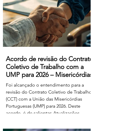
manifestado acordo ou concordância
com o projeto de diploma. A negociação
suplementar existe para permitir o
prosseguimento das negociações
relativamente às matérias sobre as quais
subsiste desacordo. Foi es
Acordo de revisão do Contrato
Coletivo de Trabalho com a
UMP para 2026 – Misericórdias
Foi alcançado o entendimento para a
revisão do Contrato Coletivo de Trabalho
(CCT) com a União das Misericórdias
Portuguesas (UMP) para 2026. Deste
acordo, é de salientar: Atualizações
salariais de 50€ para todos os níveis da
tabela dos educadores de infância e