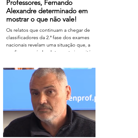
Professores, Fernando
Alexandre determinado em
mostrar o que não vale!
Os relatos que continuam a chegar de
classificadores da 2.ª fase dos exames
nacionais revelam uma situação que, a
confirmar-se, é absolutamente inaceitável.
Depois de centenas de professores terem
assegurado, em condições
extremamente difíceis, a classificação da
1.ª fase, surgem agora orientações que
determinam que, se um classificador não
registar classificações num determinado
período de tempo, as provas lhe sejam
retiradas e redistribuídas. Estamos a falar
de professores