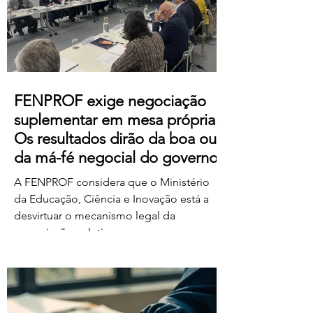
https://us06web.zoom.us/j/85736793433
FENPROF exige negociação
suplementar em mesa própria.
Os resultados dirão da boa ou
da má-fé negocial do governo
A FENPROF considera que o Ministério
da Educação, Ciência e Inovação está a
desvirtuar o mecanismo legal da
negociação coletiva ao convocar uma
reunião conjunta com todas as
organizações sindicais,
independentemente de terem requerido
negociação suplementar ou de já terem