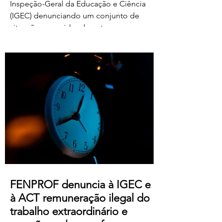
Inspeção-Geral da Educação e Ciência
(IGEC) denunciando um conjunto de
situações ocorridas durante o processo
de classificação e reapreciação dos
exames nacionais de 2026, com particular
destaque para as pressões exercidas
sobre docentes classificadores para
alterarem ou prescindirem de períodos
de férias previamente aprovados.
Segundo os relatos recebidos, diversos
professores foram instados por direções
de agrupamentos e escolas a desloc
FENPROF denuncia à IGEC e
à ACT remuneração ilegal do
trabalho extraordinário e