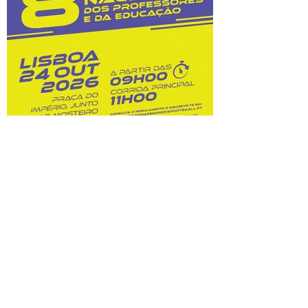
custos dessas opções. Na sequência do
prolongamento dos prazos de
classificação, o Júri Nacional de Exames
tem vindo a convocar docentes
classificadores para trabalharem entre 28
de julho
8.ª Corrida Nacional do
Professor e da Educação:
inscrições abertas!
Prova A Federação Nacional dos
Professores (FENPROF), em parceria com
a Câmara Municipal de Lisboa e com a
Associação de Atletismo de Lisboa, leva a
efeito a organização da 8.ª Corrida
Nacional do Professor e da Educação, no
dia 24 de outubro de 2026. Este evento