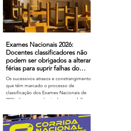
ao escândalo: a forma como pretendem
remunerar o trabalho extraordinário
realizado pelos
Exames Nacionais 2026:
Docentes classificadores não
podem ser obrigados a alterar
férias para suprir falhas do
Ministério
Os sucessivos atrasos e constrangimentos
que têm marcado o processo de
classificação dos Exames Nacionais de
2026 são consequência de graves falhas
de organização e planeamento
imputáveis ao Ministério da Educação,
Ciência e Inovação (MECI), não podendo
os docentes ser chamados a suportar os