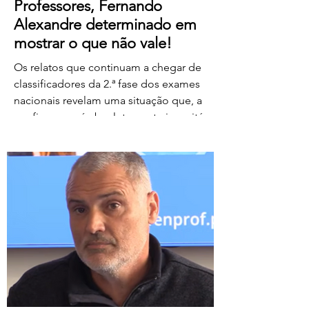
Professores, Fernando
Alexandre determinado em
mostrar o que não vale!
Os relatos que continuam a chegar de
classificadores da 2.ª fase dos exames
nacionais revelam uma situação que, a
confirmar-se, é absolutamente inaceitável.
Depois de centenas de professores terem
assegurado, em condições
extremamente difíceis, a classificação da
1.ª fase, surgem agora orientações que
determinam que, se um classificador não
registar classificações num determinado
período de tempo, as provas lhe sejam
retiradas e redistribuídas. Estamos a falar
de professores