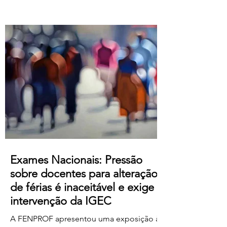
Atualização salarial de 80 € para o
primeiro nível das tabelas B-1 e B-4 e de
50 € para os restantes; Aumento do
subsídio de refeição para os 5,50€;
Crédito de horas sindicais para
delegadas/os alargado para as 8 horas
mensais. Este acordo produz efeitos
retroativos a janeiro de 2026, embora ai
Exames Nacionais: Pressão
sobre docentes para alteração
de férias é inaceitável e exige
intervenção da IGEC
A FENPROF apresentou uma exposição à