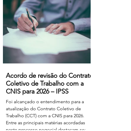
professores dos ensinos básico e
secundário profissionalizados; Aumento
do subsídio de refeição para os 5,50€.
Estas alterações produzem efeitos
retroativos a janeiro de 2026, aguardando-
se a sua publicação no Boletim
Acordo de revisão do Contrato
Coletivo de Trabalho com a
CNIS para 2026 – IPSS
Foi alcançado o entendimento para a
atualização do Contrato Coletivo de
Trabalho (CCT) com a CNIS para 2026.
Entre as principais matérias acordadas
neste processo negocial destacam-se: