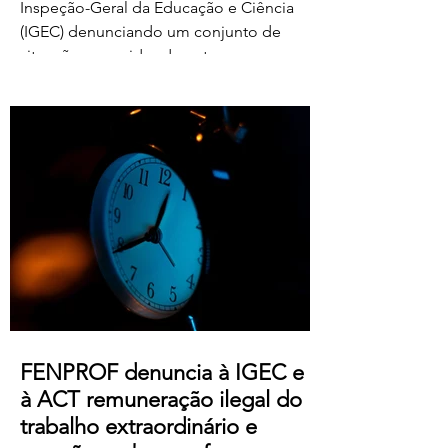
Inspeção-Geral da Educação e Ciência
(IGEC) denunciando um conjunto de
situações ocorridas durante o processo
de classificação e reapreciação dos
exames nacionais de 2026, com particular
destaque para as pressões exercidas
sobre docentes classificadores para
alterarem ou prescindirem de períodos
de férias previamente aprovados.
Segundo os relatos recebidos, diversos
professores foram instados por direções
de agrupamentos e escolas a desloc
FENPROF denuncia à IGEC e
à ACT remuneração ilegal do
trabalho extraordinário e