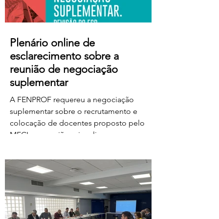
Plenário online de
esclarecimento sobre a
reunião de negociação
suplementar
A FENPROF requereu a negociação
suplementar sobre o recrutamento e
colocação de docentes proposto pelo
MECI e a reunião vai realizar-se na
próxima quinta-feira, dia 6 de agosto, às
17 horas. No dia seguinte, a FENPROF
realiza o habitual plenário online de
esclarecimento aos professores e
educadores. Para aceder ao plenário,
basta clicar no link a partir das 17 horas de
sexta-feira, dia 7 de agosto: