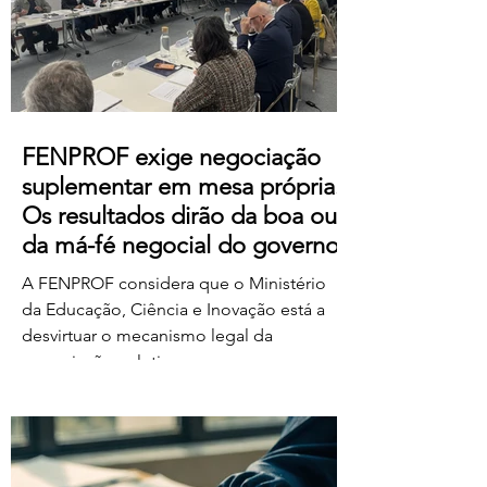
https://us06web.zoom.us/j/85736793433
FENPROF exige negociação
suplementar em mesa própria.
Os resultados dirão da boa ou
da má-fé negocial do governo
A FENPROF considera que o Ministério
da Educação, Ciência e Inovação está a
desvirtuar o mecanismo legal da
negociação coletiva ao convocar uma
reunião conjunta com todas as
organizações sindicais,
independentemente de terem requerido
negociação suplementar ou de já terem