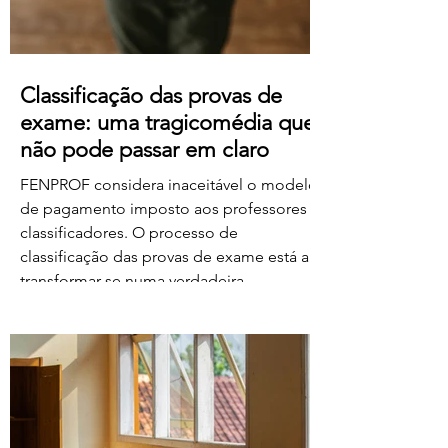
Classificação das provas de
exame: uma tragicomédia que
não pode passar em claro
FENPROF considera inaceitável o modelo
de pagamento imposto aos professores
classificadores. O processo de
classificação das provas de exame está a
transformar-se numa verdadeira
tragicomédia. Depois do caos, dos erros,
das falhas do sistema e da
desorganização que marcaram este
processo, o Governo e o Ministério da
Educação, Ciência e Inovação parecem
querer acrescentar uma nova dimensão