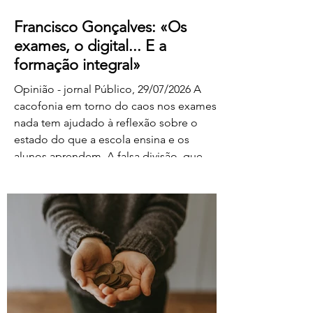
Francisco Gonçalves: «Os
exames, o digital... E a
formação integral»
Opinião - jornal Público, 29/07/2026 A
cacofonia em torno do caos nos exames
nada tem ajudado à reflexão sobre o
estado do que a escola ensina e os
alunos aprendem. A falsa divisão, que
tolhe o pensamento, entre portadores da
luz e habitantes das trevas – os da cultura
e os da ignorância, os do rigor e os do
facilitismo, os da inovação e os
empedernidos – é mais um agente de
confusão. O olhar da FENPROF para este
processo parte, como não podia deixar
de ser, das violações dos