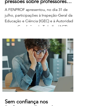
pressões sobre professores
classificadores
A FENPROF apresentou, no dia 31 de
julho, participações à Inspeção-Geral da
Educação e Ciência (IGEC) e à Autoridade
para as Condições do Trabalho (ACT),
denunciando os propósitos do Ministério
da Educação, Ciência e Inovação quanto
ao pagamento do serviço de classificação
dos exames nacionais. A FENPROF
contesta a intenção do MECI de vir a
remunerar o trabalho extraordinário dos
classificadores através do pagamento de
1 euro por resposta classificada. Em vez
de falar de remu
Sem confiança nos