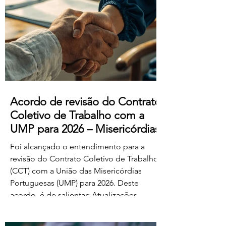
manifestado acordo ou concordância
com o projeto de diploma. A negociação
suplementar existe para permitir o
prosseguimento das negociações
relativamente às matérias sobre as quais
subsiste desacordo. Foi es
Acordo de revisão do Contrato
Coletivo de Trabalho com a
UMP para 2026 – Misericórdias
Foi alcançado o entendimento para a
revisão do Contrato Coletivo de Trabalho
(CCT) com a União das Misericórdias
Portuguesas (UMP) para 2026. Deste
acordo, é de salientar: Atualizações
salariais de 50€ para todos os níveis da
tabela dos educadores de infância e