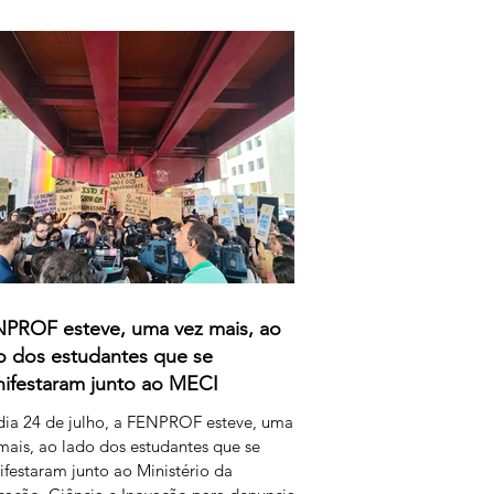
rganização que marcaram este processo,
verno e o Ministério da Educação,
cia e Inovação parecem querer
escentar uma nova dimensão ao
ândalo: a forma como pretendem
nerar o trabalho extraordinário realizado
s
PROF esteve, uma vez mais, ao
o dos estudantes que se
ifestaram junto ao MECI
ia 24 de julho, a FENPROF esteve, uma
mais, ao lado dos estudantes que se
festaram junto ao Ministério da