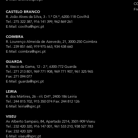
CG
Fr
CASTELO BRANCO
R. João Alves da Silva, 3 - 1.º Dt.º, 6200-118 Covilhã
Tel.: 275 322 387, 916 141 399, 962 869 261
E-Mail:
covilha@sprc.pt
COIMBRA
R. Lourenço Almeida de Azevedo, 21, 3000-250 Coimbra
Tel.:
239 851 660,
919 975 663, 934 438 66
0
E-Mail:
coimbra@sprc.pt
GUARDA
R. Vasco da Gama, 12 - 2.º, 6300-772 Guarda
Tel.: 271 213 801, 969 771 908, 969 771 907, 961 325 965
Fax: 271 094 077
E-Mail:
guarda@sprc.pt
LEIRIA
R. dos Mártires, 26 - r/c Drtº, 2400-186 Leiria
Tel.: 244 815 702, 915 350
074 Fax: 244 812 126
E-Mail:
leiria@sprc.pt
VISEU
Av Alberto Sampaio, 84, Apartado 2214, 3501-909 Viseu
Tel.: 232 420 320, 916 147 001, 961 533 210, 938 527 783
Fax: 232 420 329
E-Mail:
viseu@sprc.pt