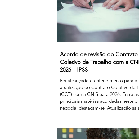
Acordo de revisão do Contrato
Coletivo de Trabalho com a CN
2026 – IPSS
Foi alcançado o entendimento para a
atualização do Contrato Coletivo de 
(CCT) com a CNIS para 2026. Entre as
principais matérias acordadas neste p
negocial destacam-se: Atualização sala
80 € para o primeiro nível das tabelas 
4 e de 50 € para os restantes; Aument
subsídio de refeição para os 5,50€; Cr
horas sindicais para delegadas/os ala