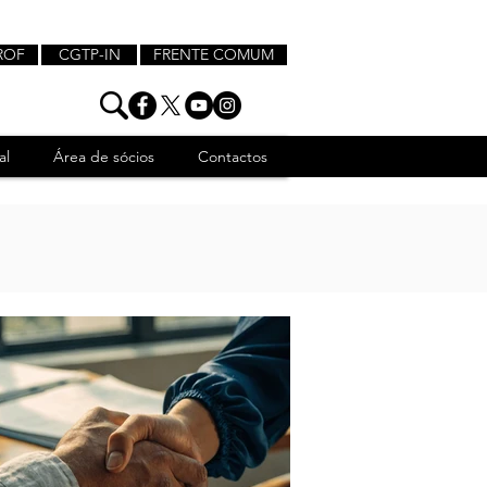
ROF
CGTP-IN
FRENTE COMUM
al
Área de sócios
Contactos