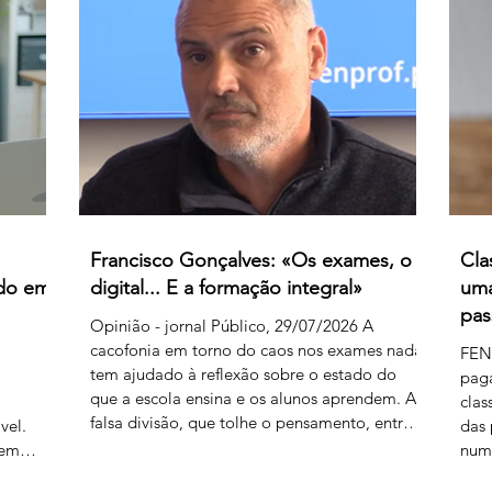
produz
férias previamente aprovados. Segundo os
vir 
 embora
relatos recebidos, diversos professores foram
clas
instados por direções de agrupamentos e
euro
escolas a desloc
de 
Francisco Gonçalves: «Os exames, o
Cla
ado em
digital... E a formação integral»
uma
pas
Opinião - jornal Público, 29/07/2026 A
cacofonia em torno do caos nos exames nada
FEN
tem ajudado à reflexão sobre o estado do
pag
que a escola ensina e os alunos aprendem. A
a
clas
falsa divisão, que tolhe o pensamento, entre
vel.
das 
portadores da luz e habitantes das trevas – os
rem
numa
da cultura e os da ignorância, os do rigor e os
nte
caos