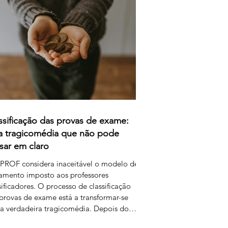
a remunerar o trabalho extraordinário dos
sificadores através do pagamento de 1
 por resposta classificada. Em vez de falar
remu
ssificação das provas de exame:
 tragicomédia que não pode
sar em claro
PROF considera inaceitável o modelo de
amento imposto aos professores
sificadores. O processo de classificação
provas de exame está a transformar-se
 verdadeira tragicomédia. Depois do
, dos erros, das falhas do sistema e da