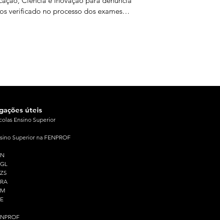
ação, Ciência e Inovação para denunciar
os verificado no processo dos exames
onais e exigir responsabilidades políticas
s falhas ocorridas. O protesto, que reuniu
rsas organizações estudantis e juvenis,
rreu no dia em que terminou a 2.ª fase
exames nacionais. Os estudantes
taram para o facto de a equidade do
esso ter ficado
igações úteis
colas Ensino Superior
sino Superior na FENPROF
PN
PGL
ZS
PRA
PM
E
ENPROF