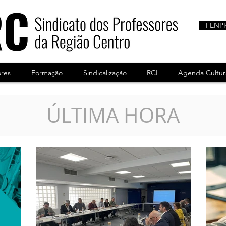
FENP
ores
Formação
Sindicalização
RCI
Agenda Cultur
ÚLTIMA HORA