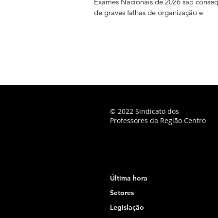
Exames Nacionais de 2026 são conse
de graves falhas de organização e
planeamento imputáveis ao Ministério
Educação, Ciência e Inovação (MECI),
podendo os docentes ser chamados a
suportar os custos dessas opções. Na
sequência do prolongamento dos pra
classificação, o Júri Nacional de Exa
vindo a convocar docentes classificad
para trabalharem entre 28 de julho
© 2022 Sindicato dos
Professores da Região Centro
Última hora
Setores
Legislação