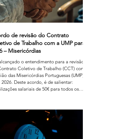
rdo de revisão do Contrato
etivo de Trabalho com a UMP para
6 – Misericórdias
alcançado o entendimento para a revisão
ontrato Coletivo de Trabalho (CCT) com
ião das Misericórdias Portuguesas (UMP)
 2026. Deste acordo, é de salientar:
lizações salariais de 50€ para todos os
is da tabela dos educadores de infância e
essores dos ensinos básico e secundário
issionalizados; Aumento do subsídio de
ição para os 5,50€. Estas alterações
uzem efeitos retroativos a janeiro de
, aguardando-se a sua publicação no
etim