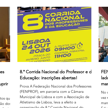
do facilitismo, os da inovação e os
rgem
deso
empedernidos – é mais um agente de
e, se
o Go
confusão. O olhar da FENPROF para este
ações
Ciên
processo parte, como não podia deixar de
as
acr
ser, das violações dos
ídas.
esc
remu
pelo
tes
8.ª Corrida Nacional do Professor e da
FEN
Educação: inscrições abertas!
lad
uprir
man
Prova A Federação Nacional dos Professores
(FENPROF), em parceria com a Câmara
No d
Municipal de Lisboa e com a Associação de
vez 
ntos que
Atletismo de Lisboa, leva a efeito a
mani
ção dos
organização da 8.ª Corrida Nacional do