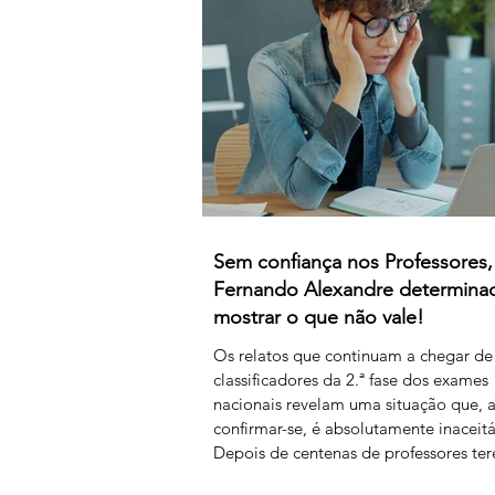
para as 8 horas mensais. Este acordo 
efeitos retroativos a janeiro de 2026,
ai
Sem confiança nos Professores,
Fernando Alexandre determin
mostrar o que não vale!
Os relatos que continuam a chegar de
classificadores da 2.ª fase dos exames
nacionais revelam uma situação que, 
confirmar-se, é absolutamente inaceitá
Depois de centenas de professores te
assegurado, em condições extremame