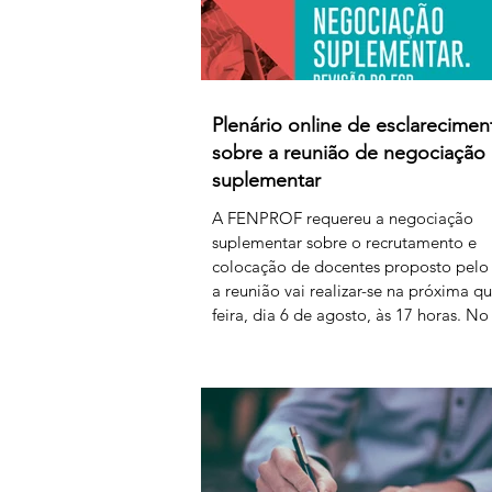
Plenário online de esclarecimen
sobre a reunião de negociação
suplementar
A FENPROF requereu a negociação
suplementar sobre o recrutamento e
colocação de docentes proposto pelo
a reunião vai realizar-se na próxima qu
feira, dia 6 de agosto, às 17 horas. No
seguinte, a FENPROF realiza o habitu
plenário online de esclarecimento aos
professores e educadores. Para acede
plenário, basta clicar no link a partir d
horas de sexta-feira, dia 7 de agosto:
https://us06web.zoom.us/j/85736793