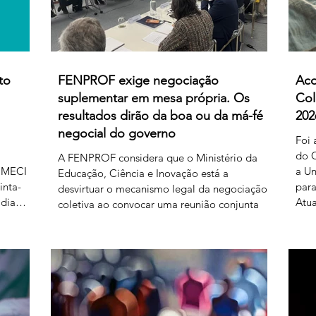
to
FENPROF exige negociação
Aco
suplementar em mesa própria. Os
Col
resultados dirão da boa ou da má-fé
202
negocial do governo
Foi 
do C
A FENPROF considera que o Ministério da
 MECI e
a Un
Educação, Ciência e Inovação está a
inta-
para
desvirtuar o mecanismo legal da negociação
 dia
Atua
coletiva ao convocar uma reunião conjunta
al
níve
com todas as organizações sindicais,
prof
independentemente de terem requerido
r ao
prof
negociação suplementar ou de já terem
as 17
refe
manifestado acordo ou concordância com o
prod
projeto de diploma. A negociação
433
2026
suplementar existe para permitir o
Bol
prosseguimento das negociações