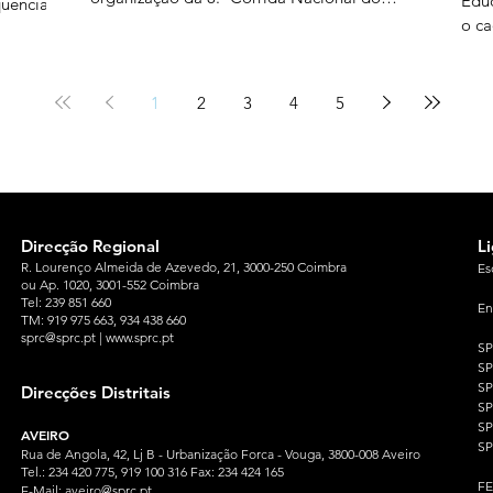
Educ
quência
Professor e da Educação, no dia 24 de
o ca
outubro de 2026. Este evento conta com um
naci
 da
programa abrangente constituído por: uma
pela
 não
prova de 10 km, de caráter competitivo, uma
dive
1
2
3
4
5
prova de 5 km, de caráter participativo, na
deco
qual se pode correr ou caminhar, corrida
dos 
zos de
Novas Gerações evento desportivo
aler
mes tem
proc
ores
Direcção Regional
L
R. Lourenço Almeida de Azevedo, 21, 3000-250 Coimbra
Es
ou Ap. 1020, 3001-552 Coimbra
Tel: 239 851 660
En
TM: 919 975 663
, 934 438 660
sprc@sprc.pt
|
www.sprc.pt
S
S
SP
Direcções Distritais
S
S
AVEIRO
SP
Rua de Angola, 42, Lj B - Urbanização Forca - Vouga, 3800-008 Aveiro
Tel.: 234 420 775, 919 100 316 Fax: 234 424 165
F
E-Mail:
aveiro@sprc.pt