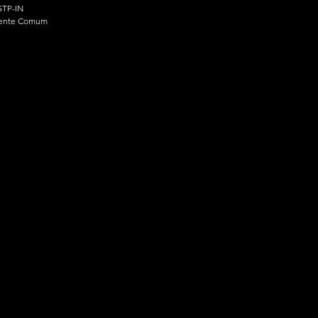
TP-IN
ente Comum