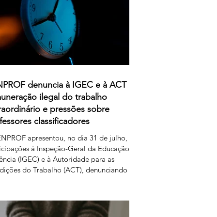
PROF denuncia à IGEC e à ACT
uneração ilegal do trabalho
raordinário e pressões sobre
fessores classificadores
NPROF apresentou, no dia 31 de julho,
icipações à Inspeção-Geral da Educação
ência (IGEC) e à Autoridade para as
dições do Trabalho (ACT), denunciando
ropósitos do Ministério da Educação,
ncia e Inovação quanto ao pagamento do
iço de classificação dos exames nacionais.
ENPROF contesta a intenção do MECI de