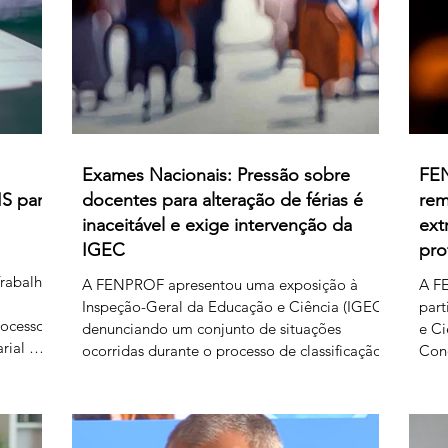
relativamente às matérias sobre as quais
subsiste desacordo. Foi es
Exames Nacionais: Pressão sobre
FEN
IS para
docentes para alteração de férias é
rem
inaceitável e exige intervenção da
ext
IGEC
pro
Trabalho
A FENPROF apresentou uma exposição à
A FE
Inspeção-Geral da Educação e Ciência (IGEC)
part
rocesso
denunciando um conjunto de situações
e Ci
rial de
ocorridas durante o processo de classificação
Con
B-1 e B-
e reapreciação dos exames nacionais de 2026,
os p
o do
com particular destaque para as pressões
Ciê
édito de
exercidas sobre docentes classificadores para
serv
rgado
alterarem ou prescindirem de períodos de
A F