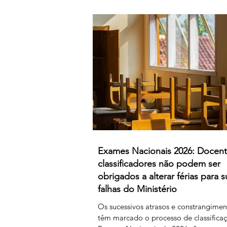
difíceis, a classificação da 1.ª fase, su
agora orientações que determinam qu
um classificador não registar classific
num determinado período de tempo, 
provas lhe sejam retiradas e redistribu
Estamos a falar de professores
Exames Nacionais 2026: Docen
classificadores não podem ser
obrigados a alterar férias para s
falhas do Ministério
Os sucessivos atrasos e constrangime
têm marcado o processo de classifica