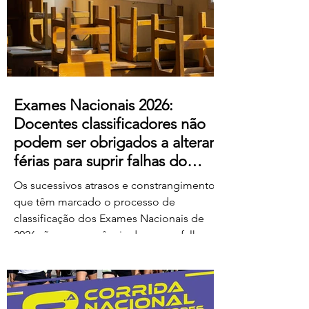
ao escândalo: a forma como pretendem
remunerar o trabalho extraordinário
realizado pelos
Exames Nacionais 2026:
Docentes classificadores não
podem ser obrigados a alterar
férias para suprir falhas do
Ministério
Os sucessivos atrasos e constrangimentos
que têm marcado o processo de
classificação dos Exames Nacionais de
2026 são consequência de graves falhas
de organização e planeamento
imputáveis ao Ministério da Educação,
Ciência e Inovação (MECI), não podendo
os docentes ser chamados a suportar os