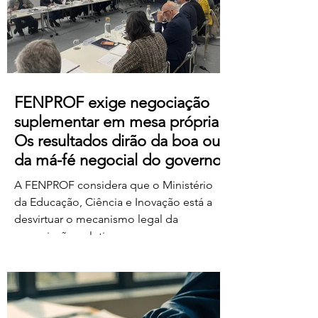
https://us06web.zoom.us/j/85736793433
FENPROF exige negociação
suplementar em mesa própria.
Os resultados dirão da boa ou
da má-fé negocial do governo
A FENPROF considera que o Ministério
da Educação, Ciência e Inovação está a
desvirtuar o mecanismo legal da
negociação coletiva ao convocar uma
reunião conjunta com todas as
organizações sindicais,
independentemente de terem requerido
negociação suplementar ou de já terem