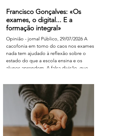
Francisco Gonçalves: «Os
exames, o digital... E a
formação integral»
Opinião - jornal Público, 29/07/2026 A
cacofonia em torno do caos nos exames
nada tem ajudado à reflexão sobre o
estado do que a escola ensina e os
alunos aprendem. A falsa divisão, que
tolhe o pensamento, entre portadores da
luz e habitantes das trevas – os da cultura
e os da ignorância, os do rigor e os do
facilitismo, os da inovação e os
empedernidos – é mais um agente de
confusão. O olhar da FENPROF para este
processo parte, como não podia deixar
de ser, das violações dos