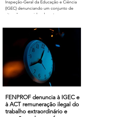
Inspeção-Geral da Educação e Ciência
(IGEC) denunciando um conjunto de
situações ocorridas durante o processo
de classificação e reapreciação dos
exames nacionais de 2026, com particular
destaque para as pressões exercidas
sobre docentes classificadores para
alterarem ou prescindirem de períodos
de férias previamente aprovados.
Segundo os relatos recebidos, diversos
professores foram instados por direções
de agrupamentos e escolas a desloc
FENPROF denuncia à IGEC e
à ACT remuneração ilegal do
trabalho extraordinário e