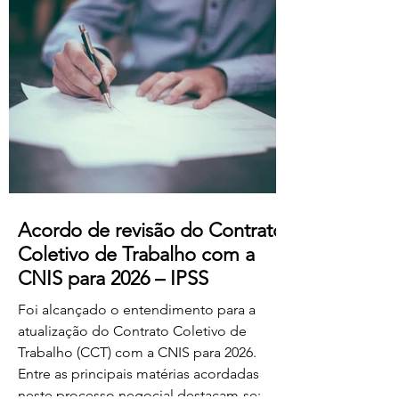
professores dos ensinos básico e
secundário profissionalizados; Aumento
do subsídio de refeição para os 5,50€.
Estas alterações produzem efeitos
retroativos a janeiro de 2026, aguardando-
se a sua publicação no Boletim
Acordo de revisão do Contrato
Coletivo de Trabalho com a
CNIS para 2026 – IPSS
Foi alcançado o entendimento para a
atualização do Contrato Coletivo de
Trabalho (CCT) com a CNIS para 2026.
Entre as principais matérias acordadas
neste processo negocial destacam-se: