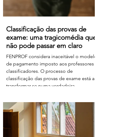
Classificação das provas de
exame: uma tragicomédia que
não pode passar em claro
FENPROF considera inaceitável o modelo
de pagamento imposto aos professores
classificadores. O processo de
classificação das provas de exame está a
transformar-se numa verdadeira
tragicomédia. Depois do caos, dos erros,
das falhas do sistema e da
desorganização que marcaram este
processo, o Governo e o Ministério da
Educação, Ciência e Inovação parecem
querer acrescentar uma nova dimensão