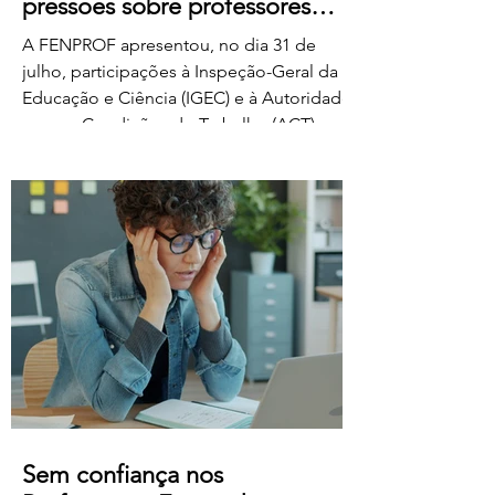
pressões sobre professores
classificadores
A FENPROF apresentou, no dia 31 de
julho, participações à Inspeção-Geral da
Educação e Ciência (IGEC) e à Autoridade
para as Condições do Trabalho (ACT),
denunciando os propósitos do Ministério
da Educação, Ciência e Inovação quanto
ao pagamento do serviço de classificação
dos exames nacionais. A FENPROF
contesta a intenção do MECI de vir a
remunerar o trabalho extraordinário dos
classificadores através do pagamento de
1 euro por resposta classificada. Em vez
de falar de remu
Sem confiança nos