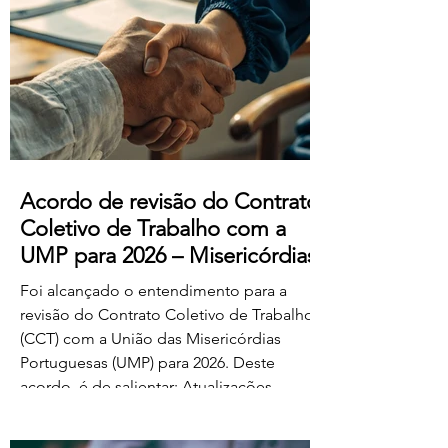
manifestado acordo ou concordância
com o projeto de diploma. A negociação
suplementar existe para permitir o
prosseguimento das negociações
relativamente às matérias sobre as quais
subsiste desacordo. Foi es
Acordo de revisão do Contrato
Coletivo de Trabalho com a
UMP para 2026 – Misericórdias
Foi alcançado o entendimento para a
revisão do Contrato Coletivo de Trabalho
(CCT) com a União das Misericórdias
Portuguesas (UMP) para 2026. Deste
acordo, é de salientar: Atualizações
salariais de 50€ para todos os níveis da
tabela dos educadores de infância e