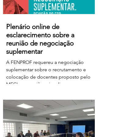
Plenário online de
esclarecimento sobre a
reunião de negociação
suplementar
A FENPROF requereu a negociação
suplementar sobre o recrutamento e
colocação de docentes proposto pelo
MECI e a reunião vai realizar-se na
próxima quinta-feira, dia 6 de agosto, às
17 horas. No dia seguinte, a FENPROF
realiza o habitual plenário online de
esclarecimento aos professores e
educadores. Para aceder ao plenário,
basta clicar no link a partir das 17 horas de
sexta-feira, dia 7 de agosto: