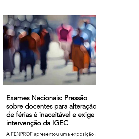
Atualização salarial de 80 € para o
primeiro nível das tabelas B-1 e B-4 e de
50 € para os restantes; Aumento do
subsídio de refeição para os 5,50€;
Crédito de horas sindicais para
delegadas/os alargado para as 8 horas
mensais. Este acordo produz efeitos
retroativos a janeiro de 2026, embora ai
Exames Nacionais: Pressão
sobre docentes para alteração
de férias é inaceitável e exige
intervenção da IGEC
A FENPROF apresentou uma exposição à