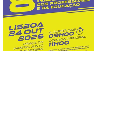
custos dessas opções. Na sequência do
prolongamento dos prazos de
classificação, o Júri Nacional de Exames
tem vindo a convocar docentes
classificadores para trabalharem entre 28
de julho
8.ª Corrida Nacional do
Professor e da Educação:
inscrições abertas!
Prova A Federação Nacional dos
Professores (FENPROF), em parceria com
a Câmara Municipal de Lisboa e com a
Associação de Atletismo de Lisboa, leva a
efeito a organização da 8.ª Corrida
Nacional do Professor e da Educação, no
dia 24 de outubro de 2026. Este evento