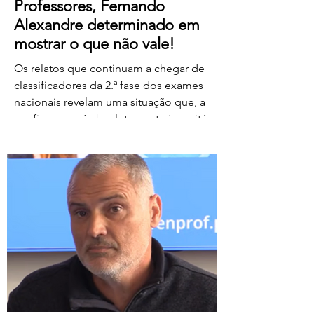
Professores, Fernando
Alexandre determinado em
mostrar o que não vale!
Os relatos que continuam a chegar de
classificadores da 2.ª fase dos exames
nacionais revelam uma situação que, a
confirmar-se, é absolutamente inaceitável.
Depois de centenas de professores terem
assegurado, em condições
extremamente difíceis, a classificação da
1.ª fase, surgem agora orientações que
determinam que, se um classificador não
registar classificações num determinado
período de tempo, as provas lhe sejam
retiradas e redistribuídas. Estamos a falar
de professores