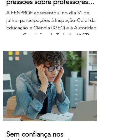
pressões sobre professores
classificadores
A FENPROF apresentou, no dia 31 de
julho, participações à Inspeção-Geral da
Educação e Ciência (IGEC) e à Autoridade
para as Condições do Trabalho (ACT),
denunciando os propósitos do Ministério
da Educação, Ciência e Inovação quanto
ao pagamento do serviço de classificação
dos exames nacionais. A FENPROF
contesta a intenção do MECI de vir a
remunerar o trabalho extraordinário dos
classificadores através do pagamento de
1 euro por resposta classificada. Em vez
de falar de remu
Sem confiança nos