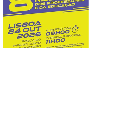
custos dessas opções. Na sequência do
prolongamento dos prazos de
classificação, o Júri Nacional de Exames
tem vindo a convocar docentes
classificadores para trabalharem entre 28
de julho
8.ª Corrida Nacional do
Professor e da Educação:
inscrições abertas!
Prova A Federação Nacional dos
Professores (FENPROF), em parceria com
a Câmara Municipal de Lisboa e com a
Associação de Atletismo de Lisboa, leva a
efeito a organização da 8.ª Corrida
Nacional do Professor e da Educação, no
dia 24 de outubro de 2026. Este evento