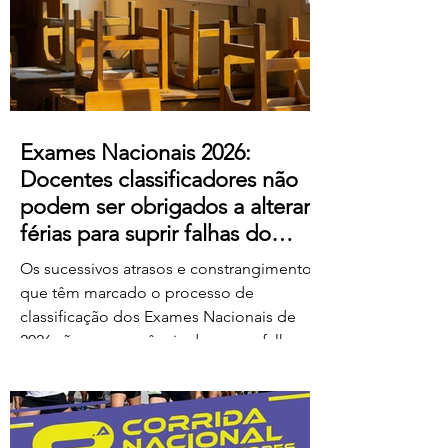
ao escândalo: a forma como pretendem
remunerar o trabalho extraordinário
realizado pelos
Exames Nacionais 2026:
Docentes classificadores não
podem ser obrigados a alterar
férias para suprir falhas do
Ministério
Os sucessivos atrasos e constrangimentos
que têm marcado o processo de
classificação dos Exames Nacionais de
2026 são consequência de graves falhas
de organização e planeamento
imputáveis ao Ministério da Educação,
Ciência e Inovação (MECI), não podendo
os docentes ser chamados a suportar os