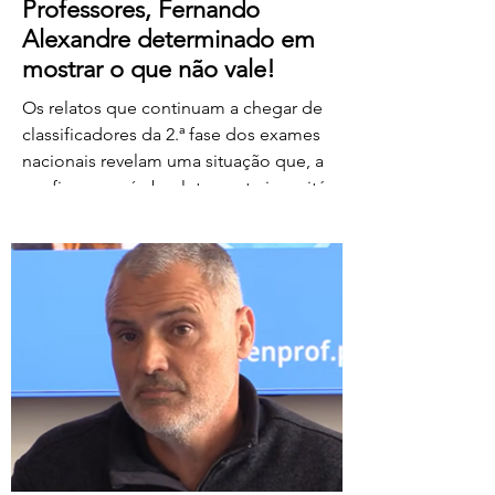
Professores, Fernando
Alexandre determinado em
mostrar o que não vale!
Os relatos que continuam a chegar de
classificadores da 2.ª fase dos exames
nacionais revelam uma situação que, a
confirmar-se, é absolutamente inaceitável.
Depois de centenas de professores terem
assegurado, em condições
extremamente difíceis, a classificação da
1.ª fase, surgem agora orientações que
determinam que, se um classificador não
registar classificações num determinado
período de tempo, as provas lhe sejam
retiradas e redistribuídas. Estamos a falar
de professores