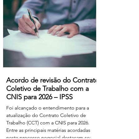
professores dos ensinos básico e
secundário profissionalizados; Aumento
do subsídio de refeição para os 5,50€.
Estas alterações produzem efeitos
retroativos a janeiro de 2026, aguardando-
se a sua publicação no Boletim
Acordo de revisão do Contrato
Coletivo de Trabalho com a
CNIS para 2026 – IPSS
Foi alcançado o entendimento para a
atualização do Contrato Coletivo de
Trabalho (CCT) com a CNIS para 2026.
Entre as principais matérias acordadas
neste processo negocial destacam-se: