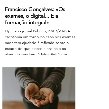
Francisco Gonçalves: «Os
exames, o digital... E a
formação integral»
Opinião - jornal Público, 29/07/2026 A
cacofonia em torno do caos nos exames
nada tem ajudado à reflexão sobre o
estado do que a escola ensina e os
alunos aprendem. A falsa divisão, que
tolhe o pensamento, entre portadores da
luz e habitantes das trevas – os da cultura
e os da ignorância, os do rigor e os do
facilitismo, os da inovação e os
empedernidos – é mais um agente de
confusão. O olhar da FENPROF para este
processo parte, como não podia deixar
de ser, das violações dos