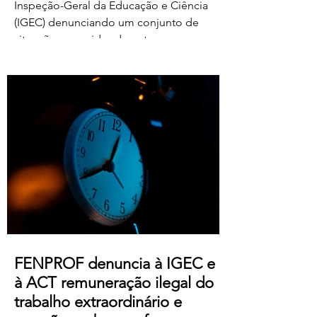
Inspeção-Geral da Educação e Ciência
(IGEC) denunciando um conjunto de
situações ocorridas durante o processo
de classificação e reapreciação dos
exames nacionais de 2026, com particular
destaque para as pressões exercidas
sobre docentes classificadores para
alterarem ou prescindirem de períodos
de férias previamente aprovados.
Segundo os relatos recebidos, diversos
professores foram instados por direções
de agrupamentos e escolas a desloc
FENPROF denuncia à IGEC e
à ACT remuneração ilegal do
trabalho extraordinário e