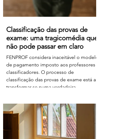
Classificação das provas de
exame: uma tragicomédia que
não pode passar em claro
FENPROF considera inaceitável o modelo
de pagamento imposto aos professores
classificadores. O processo de
classificação das provas de exame está a
transformar-se numa verdadeira
tragicomédia. Depois do caos, dos erros,
das falhas do sistema e da
desorganização que marcaram este
processo, o Governo e o Ministério da
Educação, Ciência e Inovação parecem
querer acrescentar uma nova dimensão