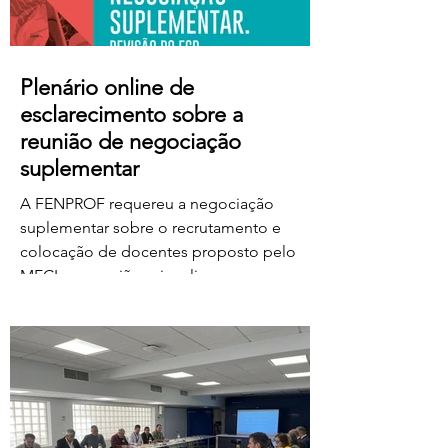
Plenário online de
esclarecimento sobre a
reunião de negociação
suplementar
A FENPROF requereu a negociação
suplementar sobre o recrutamento e
colocação de docentes proposto pelo
MECI e a reunião vai realizar-se na
próxima quinta-feira, dia 6 de agosto, às
17 horas. No dia seguinte, a FENPROF
realiza o habitual plenário online de
esclarecimento aos professores e
educadores. Para aceder ao plenário,
basta clicar no link a partir das 17 horas de
sexta-feira, dia 7 de agosto: