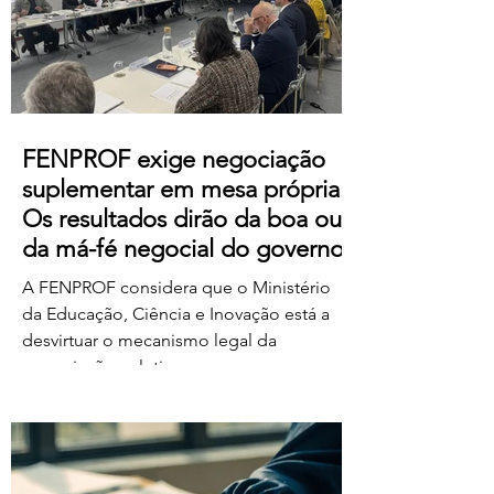
https://us06web.zoom.us/j/85736793433
FENPROF exige negociação
suplementar em mesa própria.
Os resultados dirão da boa ou
da má-fé negocial do governo
A FENPROF considera que o Ministério
da Educação, Ciência e Inovação está a
desvirtuar o mecanismo legal da
negociação coletiva ao convocar uma
reunião conjunta com todas as
organizações sindicais,
independentemente de terem requerido
negociação suplementar ou de já terem