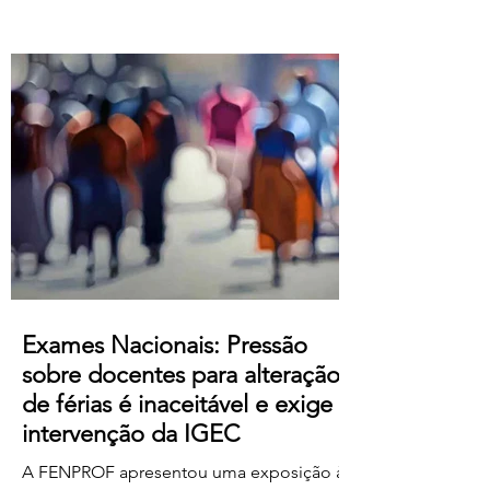
Atualização salarial de 80 € para o
primeiro nível das tabelas B-1 e B-4 e de
50 € para os restantes; Aumento do
subsídio de refeição para os 5,50€;
Crédito de horas sindicais para
delegadas/os alargado para as 8 horas
mensais. Este acordo produz efeitos
retroativos a janeiro de 2026, embora ai
Exames Nacionais: Pressão
sobre docentes para alteração
de férias é inaceitável e exige
intervenção da IGEC
A FENPROF apresentou uma exposição à