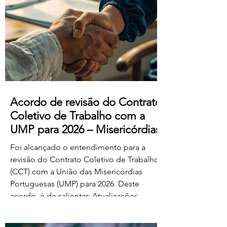
manifestado acordo ou concordância
com o projeto de diploma. A negociação
suplementar existe para permitir o
prosseguimento das negociações
relativamente às matérias sobre as quais
subsiste desacordo. Foi es
Acordo de revisão do Contrato
Coletivo de Trabalho com a
UMP para 2026 – Misericórdias
Foi alcançado o entendimento para a
revisão do Contrato Coletivo de Trabalho
(CCT) com a União das Misericórdias
Portuguesas (UMP) para 2026. Deste
acordo, é de salientar: Atualizações
salariais de 50€ para todos os níveis da
tabela dos educadores de infância e